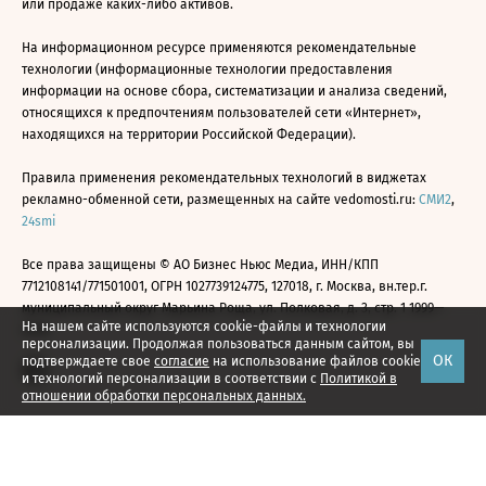
или продаже каких-либо активов.
На информационном ресурсе применяются рекомендательные
технологии (информационные технологии предоставления
информации на основе сбора, систематизации и анализа сведений,
относящихся к предпочтениям пользователей сети «Интернет»,
находящихся на территории Российской Федерации).
Правила применения рекомендательных технологий в виджетах
рекламно-обменной сети, размещенных на сайте vedomosti.ru:
СМИ2
,
24smi
Все права защищены © АО Бизнес Ньюс Медиа, ИНН/КПП
7712108141/771501001, ОГРН 1027739124775, 127018, г. Москва, вн.тер.г.
муниципальный округ Марьина Роща, ул. Полковая, д. 3, стр. 1 1999—
На нашем сайте используются cookie-файлы и технологии
2026
персонализации. Продолжая пользоваться данным сайтом, вы
ОК
подтверждаете свое
согласие
на использование файлов cookie
и технологий персонализации в соответствии с
Политикой в
отношении обработки персональных данных.