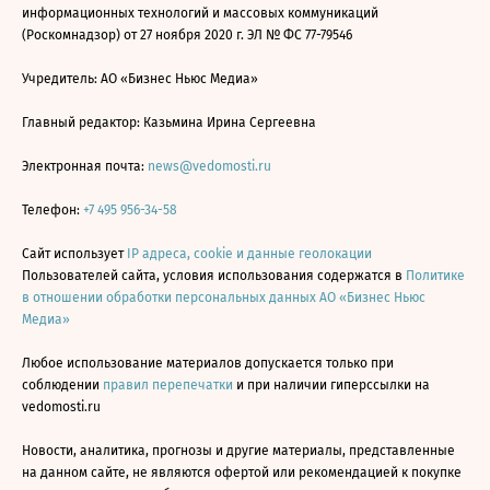
информационных технологий и массовых коммуникаций
(Роскомнадзор) от 27 ноября 2020 г. ЭЛ № ФС 77-79546
Учредитель: АО «Бизнес Ньюс Медиа»
Главный редактор: Казьмина Ирина Сергеевна
Электронная почта:
news@vedomosti.ru
Телефон:
+7 495 956-34-58
Сайт использует
IP адреса, cookie и данные геолокации
Пользователей сайта, условия использования содержатся в
Политике
в отношении обработки персональных данных АО «Бизнес Ньюс
Медиа»
Любое использование материалов допускается только при
соблюдении
правил перепечатки
и при наличии гиперссылки на
vedomosti.ru
Новости, аналитика, прогнозы и другие материалы, представленные
на данном сайте, не являются офертой или рекомендацией к покупке