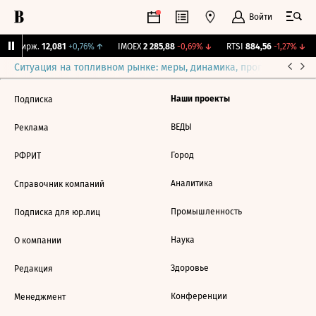
Войти
NY Бирж.
12,081
+0,76%
↑
IMOEX
2 285,88
-0,69%
↓
RTSI
884,56
-1,27%
↓
Ситуация на топливном рынке: меры, динамика, прогнозы
Выб
Наши проекты
Подписка
ВЕДЫ
Реклама
Город
РФРИТ
Аналитика
Справочник компаний
Промышленность
Подписка для юр.лиц
Наука
О компании
Здоровье
Редакция
Конференции
Менеджмент