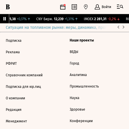
Войти
BI
115,38
+0,17%
↑
CNY Бирж.
12,239
+1,31%
↑
IMOEX
2 281,31
-0,2%
↓
RG
Ситуация на топливном рынке: меры, динамика, прогнозы
Выб
Наши проекты
Подписка
ВЕДЫ
Реклама
Город
РФРИТ
Аналитика
Справочник компаний
Промышленность
Подписка для юр.лиц
Наука
О компании
Здоровье
Редакция
Конференции
Менеджмент