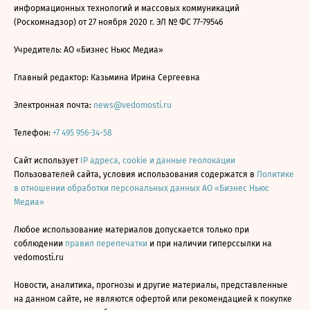
информационных технологий и массовых коммуникаций
(Роскомнадзор) от 27 ноября 2020 г. ЭЛ № ФС 77-79546
Учредитель: АО «Бизнес Ньюс Медиа»
Главный редактор: Казьмина Ирина Сергеевна
Электронная почта:
news@vedomosti.ru
Телефон:
+7 495 956-34-58
Сайт использует
IP адреса, cookie и данные геолокации
Пользователей сайта, условия использования содержатся в
Политике
в отношении обработки персональных данных АО «Бизнес Ньюс
Медиа»
Любое использование материалов допускается только при
соблюдении
правил перепечатки
и при наличии гиперссылки на
vedomosti.ru
Новости, аналитика, прогнозы и другие материалы, представленные
на данном сайте, не являются офертой или рекомендацией к покупке