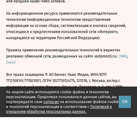
или продаже каких-либо активов.
На информационном ресурсе применяются рекомендательные
технологии (информационные технологии предоставления
информации на основе сбора, систематизации и анализа сведений,
относящихся к предпочтениям пользователей сети «Интернет»,
находящихся на территории Российской Федерации).
Правила применения рекомендательных технологий в виджетах
рекламно-обменной сети, размещенных на сайте vedomosti.ru:
СМИ2
,
24smi
Все права защищены © АО Бизнес Ньюс Медиа, ИНН/КПП
7712108141/771501001, ОГРН 1027739124775, 127018, г. Москва, вн.тер.г.
муниципальный округ Марьина Роща, ул. Полковая, д. 3, стр. 1 1999—
На нашем сайте используются cookie-файлы и технологии
2026
персонализации. Продолжая пользоваться данным сайтом, вы
ОК
подтверждаете свое
согласие
на использование файлов cookie
и технологий персонализации в соответствии с
Политикой в
отношении обработки персональных данных.