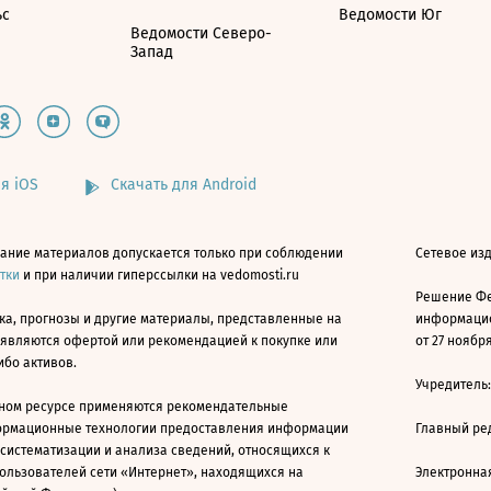
ьс
Ведомости Юг
Ведомости Северо-
Запад
я iOS
Скачать для Android
ание материалов допускается только при соблюдении
Сетевое изд
атки
и при наличии гиперссылки на vedomosti.ru
Решение Фе
ка, прогнозы и другие материалы, представленные на
информацио
 являются офертой или рекомендацией к покупке или
от 27 ноября
ибо активов.
Учредитель
ном ресурсе применяются рекомендательные
ормационные технологии предоставления информации
Главный ре
 систематизации и анализа сведений, относящихся к
ользователей сети «Интернет», находящихся на
Электронна