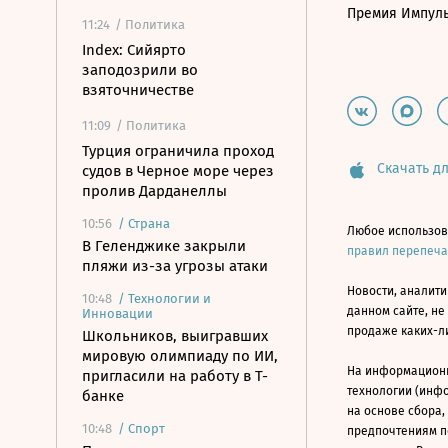
Премия Импул
11:24
/ Политика
Index: Сийярто
заподозрили во
взяточничестве
11:09
/ Политика
Турция ограничила проход
Скачать дл
судов в Черное море через
пролив Дарданеллы
10:56
/
Страна
Любое использов
В Геленджике закрыли
правил перепеч
пляжи из-за угрозы атаки
Новости, аналити
10:48
/
Технологии и
данном сайте, не
Инновации
продаже каких-л
Школьников, выигравших
мировую олимпиаду по ИИ,
На информацион
пригласили на работу в Т-
технологии (инф
банке
на основе сбора,
10:48
/
Спорт
предпочтениям п