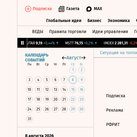
Подписка
Газета
MAX
Глобальные идеи
Бизнес
Экономика
ВЕДЫ
Правила торговли
Идеи управления
Г
Глобальные идеи
Бизнес
Экономик
39
+1,31%
↑
UTAR
9,19
+0,44%
↑
MSTT
76,15
+0,2%
↑
IMOEX
2 281,31
-0,2%
Ситуация на топл
КАЛЕНДАРЬ
Август
СОБЫТИЙ
Пн
Вт
Ср
Чт
Пт
Сб
Вс
1
2
3
4
5
6
7
8
9
10
11
12
13
14
15
16
Подписка
17
18
19
20
21
22
23
24
25
26
27
28
29
30
Реклама
31
РФРИТ
8 августа 2026