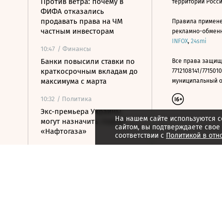
Против ветра: почему в
территории Росс
ФИФА отказались
продавать права на ЧМ
Правила примене
частным инвесторам
рекламно-обменно
INFOX
,
24smi
10:47
/ Финансы
Банки повысили ставки по
Все права защищ
краткосрочным вкладам до
7712108141/7715010
максимума с марта
муниципальный окр
10:32
/ Политика
Экс-премьера Украины
На нашем сайте используются c
могут назначить главой
сайтом, вы подтверждаете свое
«Нафтогаза»
соответствии с
Политикой в отн
10:21
/ Политика
Число погибших после
стрельбы в школе
Таиланда достигло девяти
человек
10:08
/ Политика
Сенат США утвердил