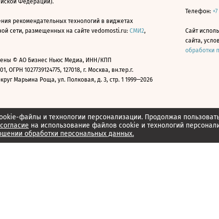
ийской Федерации).
Телефон:
+7
ния рекомендательных технологий в виджетах
й сети, размещенных на сайте vedomosti.ru:
СМИ2
,
Сайт испол
сайта, усл
обработки 
ены © АО Бизнес Ньюс Медиа, ИНН/КПП
01, ОГРН 1027739124775, 127018, г. Москва, вн.тер.г.
уг Марьина Роща, ул. Полковая, д. 3, стр. 1 1999—2026
ookie-файлы и технологии персонализации. Продолжая пользоват
согласие
на использование файлов cookie и технологий персонал
ошении обработки персональных данных.