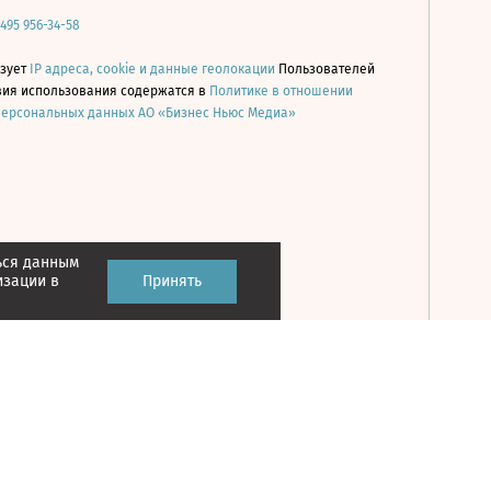
 495 956-34-58
ьзует
IP адреса, cookie и данные геолокации
Пользователей
овия использования содержатся в
Политике в отношении
персональных данных АО «Бизнес Ньюс Медиа»
ься данным
Принять
изации в