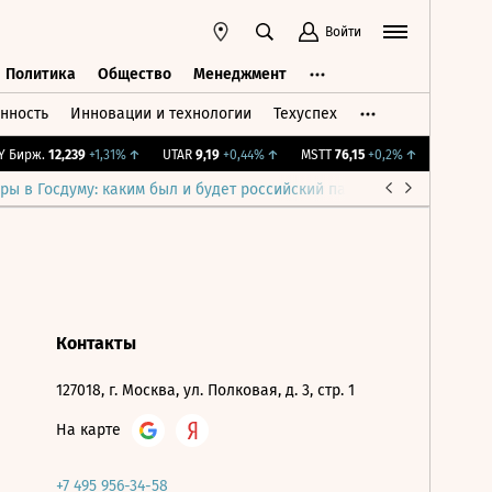
Войти
Политика
Общество
Менеджмент
нность
Инновации и технологии
Техуспех
ть
Политика
Общество
Менеджмент
Бирж.
12,239
+1,31%
↑
UTAR
9,19
+0,44%
↑
MSTT
76,15
+0,2%
↑
IMOEX
2 2
ры в Госдуму: каким был и будет российский парламент
Война н
Контакты
127018, г. Москва, ул. Полковая, д. 3, стр. 1
На карте
+7 495 956-34-58