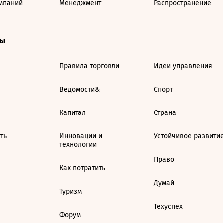
мпаний
Менеджмент
Распространение
ты
Правила торговли
Идеи управления
Ведомости&
Спорт
Капитал
Страна
ть
Инновации и
Устойчивое развити
технологии
Право
Как потратить
Думай
Туризм
Техуспех
Форум