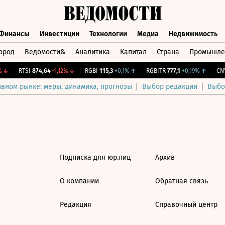
Финансы
Инвестиции
Технологии
Медиа
Недвижимость
ород
Ведомости&
Аналитика
Капитал
Страна
Промышле
а
Финансы
Инвестиции
Технологии
Медиа
Недвижимос
↓
RTSI
874,64
-1,12%
↓
RGBI
115,3
+0,1%
↑
RGBITR
777,1
+0,19%
↑
CNY 
ивном рынке: меры, динамика, прогнозы
Выбор редакции
Выбо
Подписка для юр.лиц
Архив
О компании
Обратная связь
Редакция
Справочный центр