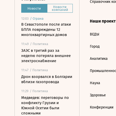
Справочник ко
Новости
Новости
компаний
12:03
/
Страна
Наши проек
В Севастополе после атаки
БПЛА повреждены 12
ВЕДЫ
многоквартирных домов
11:49
/ Политика
Город
ЗАЭС в третий раз за
неделю потеряла внешнее
Аналитика
электроснабжение
11:47
/ Политика
Промышленнос
Дрон взорвался в Болгарии
вблизи газопровода
Наука
11:29
/ Политика
Здоровье
Медведев: переговоры по
конфликту Грузии и
Конференции
Южной Осетии были
сложными