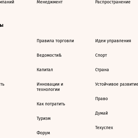
мпаний
Менеджмент
Распространение
ты
Правила торговли
Идеи управления
Ведомости&
Спорт
Капитал
Страна
ть
Инновации и
Устойчивое развити
технологии
Право
Как потратить
Думай
Туризм
Техуспех
Форум