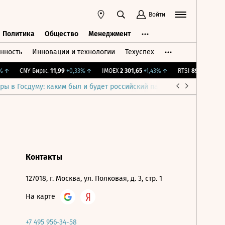
Войти
Политика
Общество
Менеджмент
нность
Инновации и технологии
Техуспех
ть
Политика
Общество
Менеджмент
↑
CNY Бирж.
11,99
+0,33%
↑
IMOEX
2 301,65
+1,43%
↑
RTSI
895,93
+1,68%
ры в Госдуму: каким был и будет российский парламент
Война н
Контакты
127018, г. Москва, ул. Полковая, д. 3, стр. 1
На карте
+7 495 956-34-58