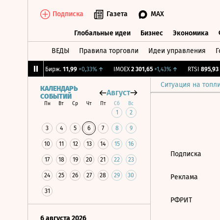
Подписка
Газета
MAX
Глобальные идеи
Бизнес
Экономика
ВЕДЫ
Правила торговли
Идеи управления
Г
Глобальные идеи
Бизнес
Экономик
2,09%
↑
CNY Бирж.
11,99
+0,33%
↑
IMOEX
2 301,65
+1,43%
↑
RTSI
895,93
+
Ситуация на топл
КАЛЕНДАРЬ
Август
СОБЫТИЙ
Пн
Вт
Ср
Чт
Пт
Сб
Вс
1
2
3
4
5
6
7
8
9
10
11
12
13
14
15
16
Подписка
17
18
19
20
21
22
23
24
25
26
27
28
29
30
Реклама
31
РФРИТ
6 августа 2026