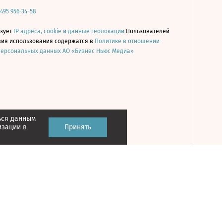
 495 956-34-58
ьзует
IP адреса, cookie и данные геолокации
Пользователей
овия использования содержатся в
Политике в отношении
персональных данных АО «Бизнес Ньюс Медиа»
ься данным
Принять
изации в