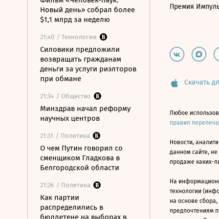
Фильм «Человек-паук:
Премия Импул
Новый день» собрал более
$1,1 млрд за неделю
21:40
/ Технологии
Силовики предложили
возвращать гражданам
деньги за услуги риэлторов
при обмане
Скачать дл
21:34
/ Общество
Минздрав начал реформу
Любое использов
научных центров
правил перепеч
21:31
/ Политика
Новости, аналити
О чем Путин говорил со
данном сайте, не
сменщиком Гладкова в
продаже каких-л
Белгородской области
На информацион
21:26
/ Политика
технологии (инф
Как партии
на основе сбора,
распределились в
предпочтениям п
бюллетене на выборах в