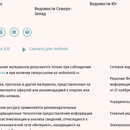
ьс
Ведомости Юг
Ведомости Северо-
Запад
я iOS
Скачать для Android
ание материалов допускается только при соблюдении
Сетевое изд
атки
и при наличии гиперссылки на vedomosti.ru
Решение Фе
ка, прогнозы и другие материалы, представленные на
информацио
 являются офертой или рекомендацией к покупке или
от 27 ноября
ибо активов.
Учредитель
ном ресурсе применяются рекомендательные
ормационные технологии предоставления информации
Главный ре
 систематизации и анализа сведений, относящихся к
ользователей сети «Интернет», находящихся на
Электронна