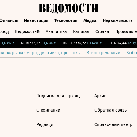
Финансы
Инвестиции
Технологии
Медиа
Недвижимость
ород
Ведомости&
Аналитика
Капитал
Страна
Промышле
а
Финансы
Инвестиции
Технологии
Медиа
Недвижимос
1,68%
↑
RGBI
115,37
+0,43%
↑
RGBITR
776,27
+0,44%
↑
ETLN
24,44
+2,09%
ивном рынке: меры, динамика, прогнозы
Выбор редакции
Выбо
Подписка для юр.лиц
Архив
О компании
Обратная связь
Редакция
Справочный центр