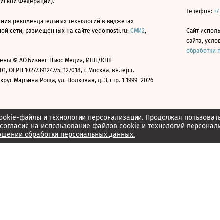
ийской Федерации).
Телефон:
+7
ния рекомендательных технологий в виджетах
й сети, размещенных на сайте vedomosti.ru:
СМИ2
,
Сайт испол
сайта, усл
обработки 
ены © АО Бизнес Ньюс Медиа, ИНН/КПП
01, ОГРН 1027739124775, 127018, г. Москва, вн.тер.г.
уг Марьина Роща, ул. Полковая, д. 3, стр. 1 1999—2026
ookie-файлы и технологии персонализации. Продолжая пользоват
согласие
на использование файлов cookie и технологий персонал
ошении обработки персональных данных.