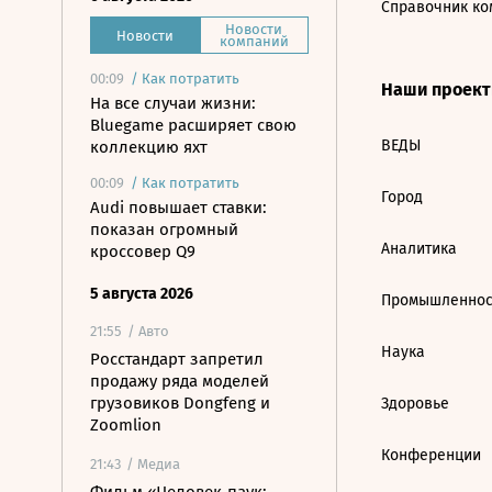
Справочник ко
Новости
Новости
компаний
00:09
/
Как потратить
Наши проек
На все случаи жизни:
Bluegame расширяет свою
ВЕДЫ
коллекцию яхт
00:09
/
Как потратить
Город
Audi повышает ставки:
показан огромный
Аналитика
кроссовер Q9
5 августа 2026
Промышленнос
21:55
/ Авто
Наука
Росстандарт запретил
продажу ряда моделей
грузовиков Dongfeng и
Здоровье
Zoomlion
Конференции
21:43
/ Медиа