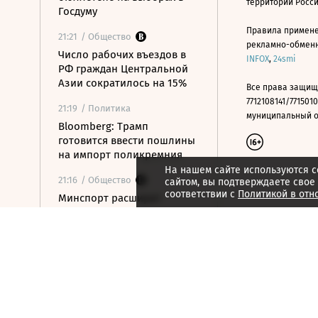
территории Росс
Госдуму
Правила примене
21:21
/ Общество
рекламно-обменно
Число рабочих въездов в
INFOX
,
24smi
РФ граждан Центральной
Азии сократилось на 15%
Все права защищ
7712108141/7715010
21:19
/ Политика
муниципальный окр
Bloomberg: Трамп
готовится ввести пошлины
на импорт поликремния
На нашем сайте используются c
21:16
/ Общество
сайтом, вы подтверждаете свое
соответствии с
Политикой в отн
Минспорт расширит
перечень спортивных
организаций для
налогового вычета
21:10
/ Экономика
Почему нефтегазовые
доходы бюджета в июле
достигли максимума с