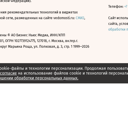
ийской Федерации).
Телефон:
+7
ния рекомендательных технологий в виджетах
й сети, размещенных на сайте vedomosti.ru:
СМИ2
,
Сайт испол
сайта, усл
обработки 
ены © АО Бизнес Ньюс Медиа, ИНН/КПП
01, ОГРН 1027739124775, 127018, г. Москва, вн.тер.г.
уг Марьина Роща, ул. Полковая, д. 3, стр. 1 1999—2026
ookie-файлы и технологии персонализации. Продолжая пользоват
согласие
на использование файлов cookie и технологий персонал
ошении обработки персональных данных.