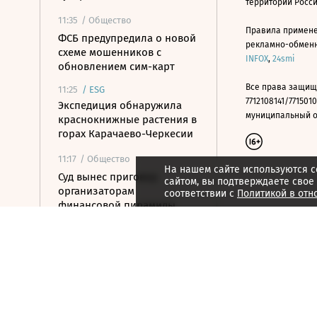
территории Росс
11:35
/ Общество
Правила примене
ФСБ предупредила о новой
рекламно-обменно
схеме мошенников с
INFOX
,
24smi
обновлением сим-карт
Все права защищ
11:25
/
ESG
7712108141/7715010
Экспедиция обнаружила
муниципальный окр
краснокнижные растения в
горах Карачаево-Черкесии
11:17
/ Общество
На нашем сайте используются c
Суд вынес приговор
сайтом, вы подтверждаете свое
организаторам
соответствии с
Политикой в отн
финансовой пирамиды
АФК «Наследие»
11:07
/ Инвестиции
Цена акций «Новатэка» на
Мосбирже упала на 2,2%
11:01
/ Общество