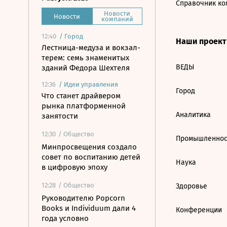
Справочник ко
Новости
Новости
компаний
12:40
/
Город
Наши проек
Лестница-медуза и вокзал-
терем: семь знаменитых
ВЕДЫ
зданий Федора Шехтеля
12:36
/
Идеи управления
Город
Что станет драйвером
рынка платформенной
Аналитика
занятости
12:30
/ Общество
Промышленнос
Минпросвещения создало
совет по воспитанию детей
Наука
в цифровую эпоху
12:28
/ Общество
Здоровье
Руководителю Popcorn
Books и Individuum дали 4
Конференции
года условно