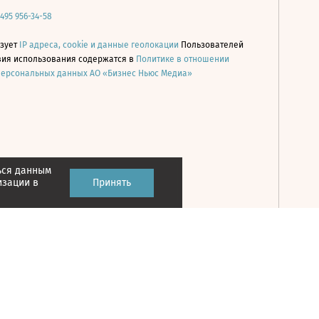
 495 956-34-58
ьзует
IP адреса, cookie и данные геолокации
Пользователей
овия использования содержатся в
Политике в отношении
персональных данных АО «Бизнес Ньюс Медиа»
ься данным
Принять
изации в