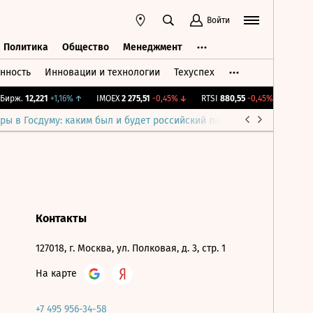
Войти
Политика
Общество
Менеджмент
нность
Инновации и технологии
Техуспех
ть
Политика
Общество
Менеджмент
ирж.
12,221
+1,16%
↑
IMOEX
2 275,51
-0,45%
↓
RTSI
880,55
-0,45%
↓
RGBI
ры в Госдуму: каким был и будет российский парламент
Война н
Контакты
127018, г. Москва, ул. Полковая, д. 3, стр. 1
На карте
+7 495 956-34-58