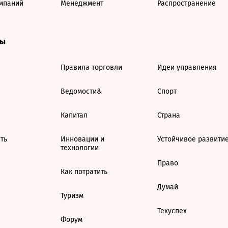
мпаний
Менеджмент
Распространение
ты
Правила торговли
Идеи управления
Ведомости&
Спорт
Капитал
Страна
ть
Инновации и
Устойчивое развити
технологии
Право
Как потратить
Думай
Туризм
Техуспех
Форум