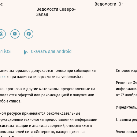
ьс
Ведомости Юг
Ведомости Северо-
Запад
я iOS
Скачать для Android
ание материалов допускается только при соблюдении
Сетевое изд
атки
и при наличии гиперссылки на vedomosti.ru
Решение Фе
ка, прогнозы и другие материалы, представленные на
информацио
 являются офертой или рекомендацией к покупке или
от 27 ноября
ибо активов.
Учредитель
ном ресурсе применяются рекомендательные
ормационные технологии предоставления информации
Главный ре
 систематизации и анализа сведений, относящихся к
ользователей сети «Интернет», находящихся на
Электронна