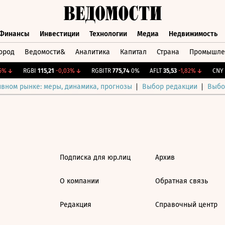
Финансы
Инвестиции
Технологии
Медиа
Недвижимость
ород
Ведомости&
Аналитика
Капитал
Страна
Промышле
а
Финансы
Инвестиции
Технологии
Медиа
Недвижимос
%
↓
RGBI
115,21
-0,03%
↓
RGBITR
775,74
0%
AFLT
35,53
-1,82%
↓
CNY Б
ивном рынке: меры, динамика, прогнозы
Выбор редакции
Выбо
Подписка для юр.лиц
Архив
О компании
Обратная связь
Редакция
Справочный центр