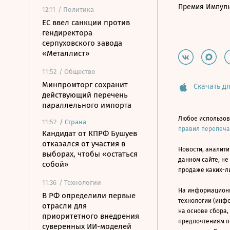
Премия Импул
12:11
/ Политика
ЕС ввел санкции против
гендиректора
серпуховского завода
«Металлист»
11:52
/ Общество
Минпромторг сохранит
Скачать дл
действующий перечень
параллельного импорта
Любое использов
11:52
/
Страна
правил перепеч
Кандидат от КПРФ Бушуев
отказался от участия в
Новости, аналити
выборах, чтобы «остаться
данном сайте, не
собой»
продаже каких-л
11:36
/ Технологии
На информацион
В РФ определили первые
технологии (инф
отрасли для
на основе сбора,
приоритетного внедрения
предпочтениям п
суверенных ИИ-моделей