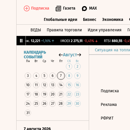
Подписка
Газета
MAX
Глобальные идеи
Бизнес
Экономика
ВЕДЫ
Правила торговли
Идеи управления
Г
Глобальные идеи
Бизнес
Экономик
%
↓
CNY Бирж.
12,221
+1,16%
↑
IMOEX
2 275,51
-0,45%
↓
RTSI
880,55
-0,45
Ситуация на топл
КАЛЕНДАРЬ
Август
СОБЫТИЙ
Пн
Вт
Ср
Чт
Пт
Сб
Вс
1
2
3
4
5
6
7
8
9
10
11
12
13
14
15
16
Подписка
17
18
19
20
21
22
23
24
25
26
27
28
29
30
Реклама
31
РФРИТ
7 августа 2026