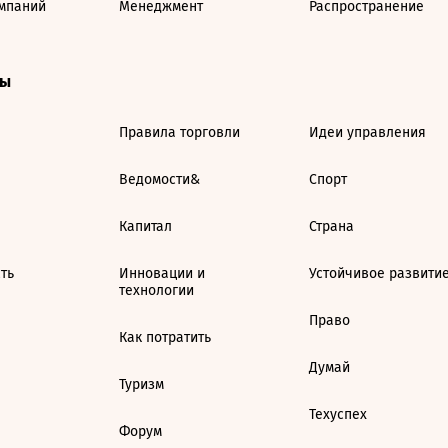
мпаний
Менеджмент
Распространение
ты
Правила торговли
Идеи управления
Ведомости&
Спорт
Капитал
Страна
ть
Инновации и
Устойчивое развити
технологии
Право
Как потратить
Думай
Туризм
Техуспех
Форум