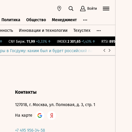
Войти
Политика
Общество
Менеджмент
нность
Инновации и технологии
Техуспех
ть
Политика
Общество
Менеджмент
↑
CNY Бирж.
11,99
+0,33%
↑
IMOEX
2 301,65
+1,43%
↑
RTSI
895,93
+1,68%
ры в Госдуму: каким был и будет российский парламент
Война н
Контакты
127018, г. Москва, ул. Полковая, д. 3, стр. 1
На карте
+7 495 956-34-58