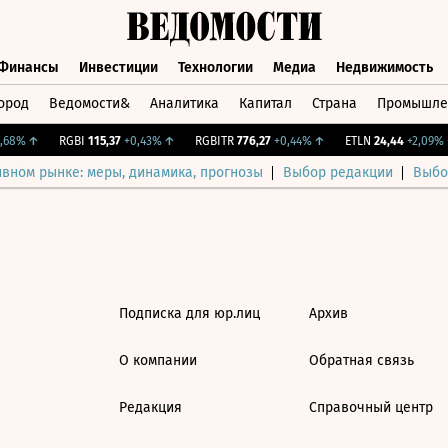
Финансы
Инвестиции
Технологии
Медиа
Недвижимость
ород
Ведомости&
Аналитика
Капитал
Страна
Промышле
а
Финансы
Инвестиции
Технологии
Медиа
Недвижимос
68%
↑
RGBI
115,37
+0,43%
↑
RGBITR
776,27
+0,44%
↑
ETLN
24,44
+2,09%
ивном рынке: меры, динамика, прогнозы
Выбор редакции
Выбо
Подписка для юр.лиц
Архив
О компании
Обратная связь
Редакция
Справочный центр