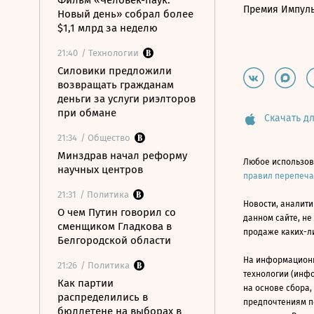
Фильм «Человек-паук:
Премия Импул
Новый день» собрал более
$1,1 млрд за неделю
21:40
/ Технологии
Силовики предложили
возвращать гражданам
деньги за услуги риэлторов
при обмане
Скачать дл
21:34
/ Общество
Минздрав начал реформу
Любое использов
научных центров
правил перепеч
21:31
/ Политика
Новости, аналити
О чем Путин говорил со
данном сайте, не
сменщиком Гладкова в
продаже каких-л
Белгородской области
На информацион
21:26
/ Политика
технологии (инф
Как партии
на основе сбора,
распределились в
предпочтениям п
бюллетене на выборах в