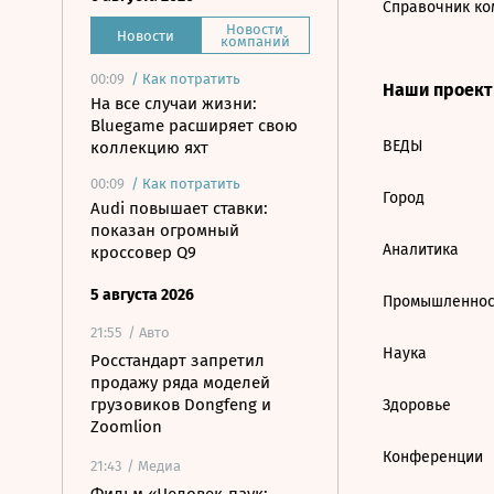
Справочник ко
Новости
Новости
компаний
00:09
/
Как потратить
Наши проек
На все случаи жизни:
Bluegame расширяет свою
ВЕДЫ
коллекцию яхт
00:09
/
Как потратить
Город
Audi повышает ставки:
показан огромный
Аналитика
кроссовер Q9
5 августа 2026
Промышленнос
21:55
/ Авто
Наука
Росстандарт запретил
продажу ряда моделей
грузовиков Dongfeng и
Здоровье
Zoomlion
Конференции
21:43
/ Медиа