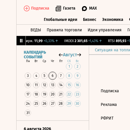
Подписка
Газета
MAX
Глобальные идеи
Бизнес
Экономика
ВЕДЫ
Правила торговли
Идеи управления
Г
Глобальные идеи
Бизнес
Экономик
09%
↑
CNY Бирж.
11,99
+0,33%
↑
IMOEX
2 301,65
+1,43%
↑
RTSI
895,93
+1,
Ситуация на топл
КАЛЕНДАРЬ
Август
СОБЫТИЙ
Пн
Вт
Ср
Чт
Пт
Сб
Вс
1
2
3
4
5
6
7
8
9
10
11
12
13
14
15
16
Подписка
17
18
19
20
21
22
23
24
25
26
27
28
29
30
Реклама
31
РФРИТ
6 августа 2026