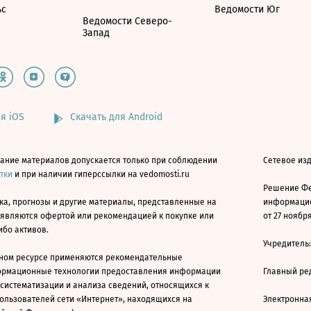
ьс
Ведомости Юг
Ведомости Северо-
Запад
я iOS
Скачать для Android
ание материалов допускается только при соблюдении
Сетевое изд
атки
и при наличии гиперссылки на vedomosti.ru
Решение Фе
ка, прогнозы и другие материалы, представленные на
информацио
 являются офертой или рекомендацией к покупке или
от 27 ноября
ибо активов.
Учредитель
ном ресурсе применяются рекомендательные
ормационные технологии предоставления информации
Главный ре
 систематизации и анализа сведений, относящихся к
ользователей сети «Интернет», находящихся на
Электронна