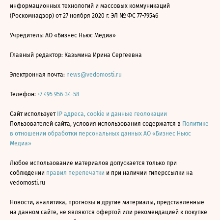
информационных технологий и массовых коммуникаций
(Роскомнадзор) от 27 ноября 2020 г. ЭЛ № ФС 77-79546
Учредитель: АО «Бизнес Ньюс Медиа»
Главный редактор: Казьмина Ирина Сергеевна
Электронная почта:
news@vedomosti.ru
Телефон:
+7 495 956-34-58
Сайт использует
IP адреса, cookie и данные геолокации
Пользователей сайта, условия использования содержатся в
Политике
в отношении обработки персональных данных АО «Бизнес Ньюс
Медиа»
Любое использование материалов допускается только при
соблюдении
правил перепечатки
и при наличии гиперссылки на
vedomosti.ru
Новости, аналитика, прогнозы и другие материалы, представленные
на данном сайте, не являются офертой или рекомендацией к покупке