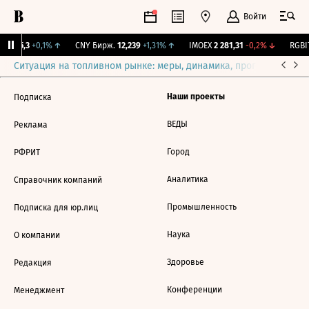
Войти
BI
115,3
+0,1%
↑
CNY Бирж.
12,239
+1,31%
↑
IMOEX
2 281,31
-0,2%
↓
RGBIT
Ситуация на топливном рынке: меры, динамика, прогнозы
Выб
Наши проекты
Подписка
ВЕДЫ
Реклама
Город
РФРИТ
Аналитика
Справочник компаний
Промышленность
Подписка для юр.лиц
Наука
О компании
Здоровье
Редакция
Конференции
Менеджмент