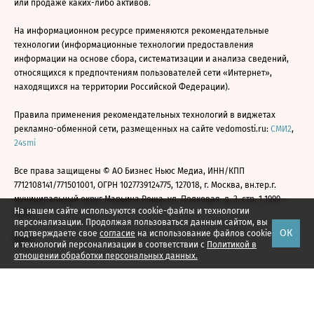
или продаже каких-либо активов.
На информационном ресурсе применяются рекомендательные
технологии (информационные технологии предоставления
информации на основе сбора, систематизации и анализа сведений,
относящихся к предпочтениям пользователей сети «Интернет»,
находящихся на территории Российской Федерации).
Правила применения рекомендательных технологий в виджетах
рекламно-обменной сети, размещенных на сайте vedomosti.ru:
СМИ2
,
24smi
Все права защищены © АО Бизнес Ньюс Медиа, ИНН/КПП
7712108141/771501001, ОГРН 1027739124775, 127018, г. Москва, вн.тер.г.
муниципальный округ Марьина Роща, ул. Полковая, д. 3, стр. 1 1999—
На нашем сайте используются cookie-файлы и технологии
2026
персонализации. Продолжая пользоваться данным сайтом, вы
ОК
подтверждаете свое
согласие
на использование файлов cookie
и технологий персонализации в соответствии с
Политикой в
отношении обработки персональных данных.