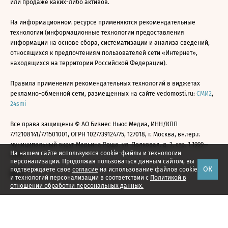
или продаже каких-либо активов.
На информационном ресурсе применяются рекомендательные
технологии (информационные технологии предоставления
информации на основе сбора, систематизации и анализа сведений,
относящихся к предпочтениям пользователей сети «Интернет»,
находящихся на территории Российской Федерации).
Правила применения рекомендательных технологий в виджетах
рекламно-обменной сети, размещенных на сайте vedomosti.ru:
СМИ2
,
24smi
Все права защищены © АО Бизнес Ньюс Медиа, ИНН/КПП
7712108141/771501001, ОГРН 1027739124775, 127018, г. Москва, вн.тер.г.
муниципальный округ Марьина Роща, ул. Полковая, д. 3, стр. 1 1999—
На нашем сайте используются cookie-файлы и технологии
2026
персонализации. Продолжая пользоваться данным сайтом, вы
ОК
подтверждаете свое
согласие
на использование файлов cookie
и технологий персонализации в соответствии с
Политикой в
отношении обработки персональных данных.