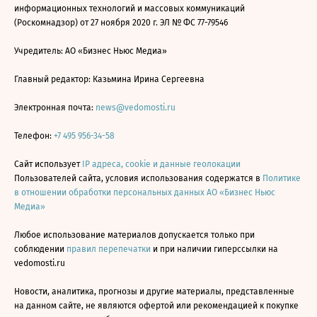
информационных технологий и массовых коммуникаций
(Роскомнадзор) от 27 ноября 2020 г. ЭЛ № ФС 77-79546
Учредитель: АО «Бизнес Ньюс Медиа»
Главный редактор: Казьмина Ирина Сергеевна
Электронная почта:
news@vedomosti.ru
Телефон:
+7 495 956-34-58
Сайт использует
IP адреса, cookie и данные геолокации
Пользователей сайта, условия использования содержатся в
Политике
в отношении обработки персональных данных АО «Бизнес Ньюс
Медиа»
Любое использование материалов допускается только при
соблюдении
правил перепечатки
и при наличии гиперссылки на
vedomosti.ru
Новости, аналитика, прогнозы и другие материалы, представленные
на данном сайте, не являются офертой или рекомендацией к покупке