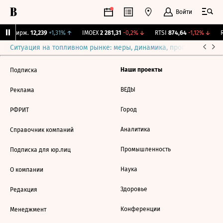
Войти
CNY Бирж.
12,239
+1,31%
↑
IMOEX
2 281,31
-0,2%
↓
RTSI
874,64
-1,12%
↓
R
Ситуация на топливном рынке: меры, динамика, прогнозы
Выб
Наши проекты
Подписка
ВЕДЫ
Реклама
Город
РФРИТ
Аналитика
Справочник компаний
Промышленность
Подписка для юр.лиц
Наука
О компании
Здоровье
Редакция
Конференции
Менеджмент