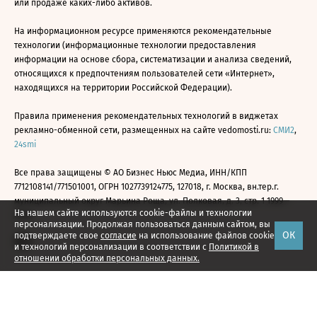
или продаже каких-либо активов.
На информационном ресурсе применяются рекомендательные
технологии (информационные технологии предоставления
информации на основе сбора, систематизации и анализа сведений,
относящихся к предпочтениям пользователей сети «Интернет»,
находящихся на территории Российской Федерации).
Правила применения рекомендательных технологий в виджетах
рекламно-обменной сети, размещенных на сайте vedomosti.ru:
СМИ2
,
24smi
Все права защищены © АО Бизнес Ньюс Медиа, ИНН/КПП
7712108141/771501001, ОГРН 1027739124775, 127018, г. Москва, вн.тер.г.
муниципальный округ Марьина Роща, ул. Полковая, д. 3, стр. 1 1999—
На нашем сайте используются cookie-файлы и технологии
2026
персонализации. Продолжая пользоваться данным сайтом, вы
ОК
подтверждаете свое
согласие
на использование файлов cookie
и технологий персонализации в соответствии с
Политикой в
отношении обработки персональных данных.