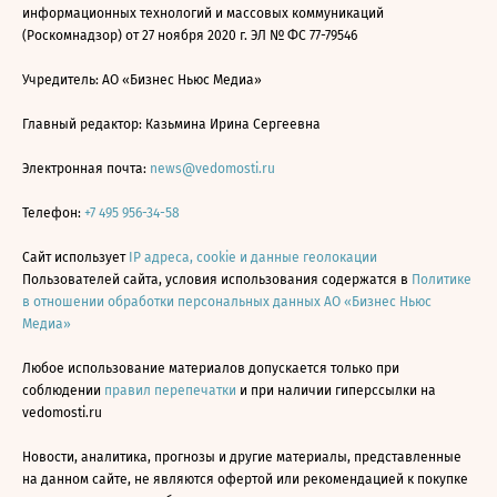
информационных технологий и массовых коммуникаций
(Роскомнадзор) от 27 ноября 2020 г. ЭЛ № ФС 77-79546
Учредитель: АО «Бизнес Ньюс Медиа»
Главный редактор: Казьмина Ирина Сергеевна
Электронная почта:
news@vedomosti.ru
Телефон:
+7 495 956-34-58
Сайт использует
IP адреса, cookie и данные геолокации
Пользователей сайта, условия использования содержатся в
Политике
в отношении обработки персональных данных АО «Бизнес Ньюс
Медиа»
Любое использование материалов допускается только при
соблюдении
правил перепечатки
и при наличии гиперссылки на
vedomosti.ru
Новости, аналитика, прогнозы и другие материалы, представленные
на данном сайте, не являются офертой или рекомендацией к покупке