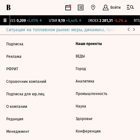
Войти
RGSS
0,209
+2,05%
↑
UTAR
9,19
+0,44%
↑
IMOEX
2 281,31
-0,2%
↓
RTSI
Ситуация на топливном рынке: меры, динамика, прогнозы
Выб
Наши проекты
Подписка
ВЕДЫ
Реклама
Город
РФРИТ
Аналитика
Справочник компаний
Промышленность
Подписка для юр.лиц
Наука
О компании
Здоровье
Редакция
Конференции
Менеджмент