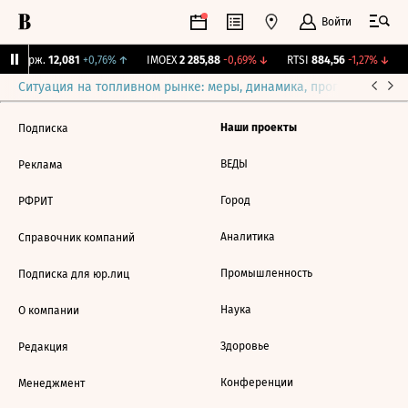
Войти
NY Бирж.
12,081
+0,76%
↑
IMOEX
2 285,88
-0,69%
↓
RTSI
884,56
-1,27%
↓
Ситуация на топливном рынке: меры, динамика, прогнозы
Выб
Наши проекты
Подписка
ВЕДЫ
Реклама
Город
РФРИТ
Аналитика
Справочник компаний
Промышленность
Подписка для юр.лиц
Наука
О компании
Здоровье
Редакция
Конференции
Менеджмент