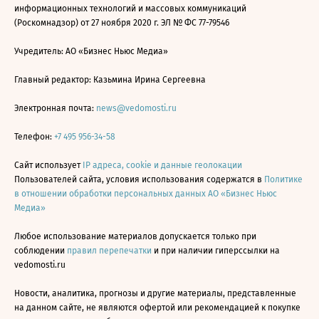
информационных технологий и массовых коммуникаций
(Роскомнадзор) от 27 ноября 2020 г. ЭЛ № ФС 77-79546
Учредитель: АО «Бизнес Ньюс Медиа»
Главный редактор: Казьмина Ирина Сергеевна
Электронная почта:
news@vedomosti.ru
Телефон:
+7 495 956-34-58
Сайт использует
IP адреса, cookie и данные геолокации
Пользователей сайта, условия использования содержатся в
Политике
в отношении обработки персональных данных АО «Бизнес Ньюс
Медиа»
Любое использование материалов допускается только при
соблюдении
правил перепечатки
и при наличии гиперссылки на
vedomosti.ru
Новости, аналитика, прогнозы и другие материалы, представленные
на данном сайте, не являются офертой или рекомендацией к покупке