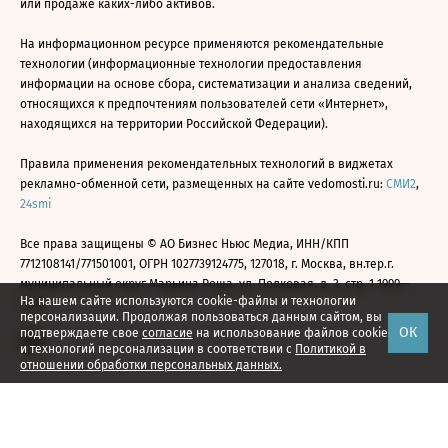
или продаже каких-либо активов.
На информационном ресурсе применяются рекомендательные
технологии (информационные технологии предоставления
информации на основе сбора, систематизации и анализа сведений,
относящихся к предпочтениям пользователей сети «Интернет»,
находящихся на территории Российской Федерации).
Правила применения рекомендательных технологий в виджетах
рекламно-обменной сети, размещенных на сайте vedomosti.ru:
СМИ2
,
24smi
Все права защищены © АО Бизнес Ньюс Медиа, ИНН/КПП
7712108141/771501001, ОГРН 1027739124775, 127018, г. Москва, вн.тер.г.
муниципальный округ Марьина Роща, ул. Полковая, д. 3, стр. 1 1999—
На нашем сайте используются cookie-файлы и технологии
2026
персонализации. Продолжая пользоваться данным сайтом, вы
ОК
подтверждаете свое
согласие
на использование файлов cookie
и технологий персонализации в соответствии с
Политикой в
отношении обработки персональных данных.