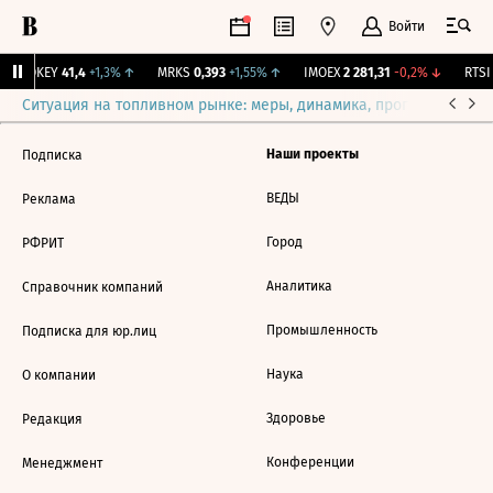
Войти
OKEY
41,4
+1,3%
↑
MRKS
0,393
+1,55%
↑
IMOEX
2 281,31
-0,2%
↓
RTSI
Ситуация на топливном рынке: меры, динамика, прогнозы
Выб
Наши проекты
Подписка
ВЕДЫ
Реклама
Город
РФРИТ
Аналитика
Справочник компаний
Промышленность
Подписка для юр.лиц
Наука
О компании
Здоровье
Редакция
Конференции
Менеджмент