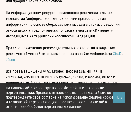
или продаже каких-либо активов.
На информационном ресурсе применяются рекомендательные
технологии (информационные технологии предоставления
информации на основе сбора, систематизации и анализа сведений,
относящихся к предпочтениям пользователей сети «Интернет»,
находящихся на территории Российской Федерации).
Правила применения рекомендательных технологий в виджетах
рекламно-обменной сети, размещенных на сайте vedomosti.ru:
СМИ2
,
24smi
Все права защищены © АО Бизнес Ньюс Медиа, ИНН/КПП
7712108141/771501001, ОГРН 1027739124775, 127018, г. Москва, вн.тер.г.
муниципальный округ Марьина Роща, ул. Полковая, д. 3, стр. 1 1999—
На нашем сайте используются cookie-файлы и технологии
2026
персонализации. Продолжая пользоваться данным сайтом, вы
ОК
подтверждаете свое
согласие
на использование файлов cookie
и технологий персонализации в соответствии с
Политикой в
отношении обработки персональных данных.