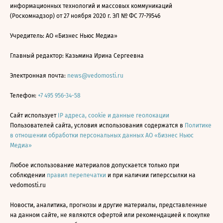
информационных технологий и массовых коммуникаций
(Роскомнадзор) от 27 ноября 2020 г. ЭЛ № ФС 77-79546
Учредитель: АО «Бизнес Ньюс Медиа»
Главный редактор: Казьмина Ирина Сергеевна
Электронная почта:
news@vedomosti.ru
Телефон:
+7 495 956-34-58
Сайт использует
IP адреса, cookie и данные геолокации
Пользователей сайта, условия использования содержатся в
Политике
в отношении обработки персональных данных АО «Бизнес Ньюс
Медиа»
Любое использование материалов допускается только при
соблюдении
правил перепечатки
и при наличии гиперссылки на
vedomosti.ru
Новости, аналитика, прогнозы и другие материалы, представленные
на данном сайте, не являются офертой или рекомендацией к покупке