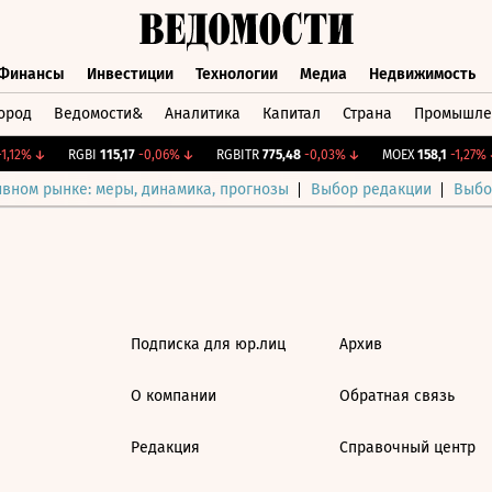
Финансы
Инвестиции
Технологии
Медиа
Недвижимость
ород
Ведомости&
Аналитика
Капитал
Страна
Промышле
а
Финансы
Инвестиции
Технологии
Медиа
Недвижимос
,12%
↓
RGBI
115,17
-0,06%
↓
RGBITR
775,48
-0,03%
↓
MOEX
158,1
-1,27%
↓
ивном рынке: меры, динамика, прогнозы
Выбор редакции
Выбо
Подписка для юр.лиц
Архив
О компании
Обратная связь
Редакция
Справочный центр