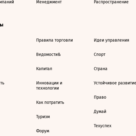
мпаний
Менеджмент
Распространение
ты
Правила торговли
Идеи управления
Ведомости&
Спорт
Капитал
Страна
ть
Инновации и
Устойчивое развити
технологии
Право
Как потратить
Думай
Туризм
Техуспех
Форум