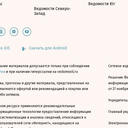
ьс
Ведомости Юг
Ведомости Северо-
Запад
я iOS
Скачать для Android
ание материалов допускается только при соблюдении
Сетевое изд
атки
и при наличии гиперссылки на vedomosti.ru
Решение Фе
ка, прогнозы и другие материалы, представленные на
информацио
 являются офертой или рекомендацией к покупке или
от 27 ноября
ибо активов.
Учредитель
ном ресурсе применяются рекомендательные
ормационные технологии предоставления информации
Главный ре
 систематизации и анализа сведений, относящихся к
ользователей сети «Интернет», находящихся на
Электронна