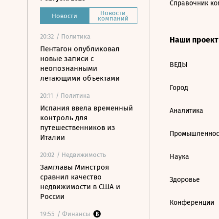
Справочник ко
Новости
Новости
компаний
20:32
/ Политика
Наши проек
Пентагон опубликовал
новые записи с
ВЕДЫ
неопознанными
летающими объектами
Город
20:11
/ Политика
Испания ввела временный
Аналитика
контроль для
путешественников из
Промышленнос
Италии
20:02
/ Недвижимость
Наука
Замглавы Минстроя
сравнил качество
Здоровье
недвижимости в США и
России
Конференции
19:55
/ Финансы