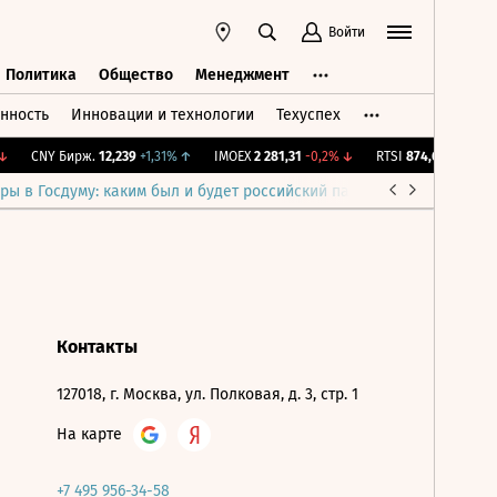
Войти
Политика
Общество
Менеджмент
нность
Инновации и технологии
Техуспех
ть
Политика
Общество
Менеджмент
CNY Бирж.
12,239
+1,31%
↑
IMOEX
2 281,31
-0,2%
↓
RTSI
874,64
-1,12%
↓
ры в Госдуму: каким был и будет российский парламент
Война н
Контакты
127018, г. Москва, ул. Полковая, д. 3, стр. 1
На карте
+7 495 956-34-58