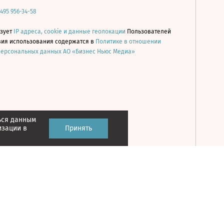
 495 956-34-58
ьзует
IP адреса, cookie и данные геолокации
Пользователей
овия использования содержатся в
Политике в отношении
персональных данных АО «Бизнес Ньюс Медиа»
ься данным
Принять
изации в