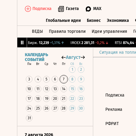
Подписка
Газета
MAX
Глобальные идеи
Бизнес
Экономика
ВЕДЫ
Правила торговли
Идеи управления
Г
Глобальные идеи
Бизнес
Экономик
1,27%
↓
CNY Бирж.
12,239
+1,31%
↑
IMOEX
2 281,31
-0,2%
↓
RTSI
874,64
-1
Ситуация на топл
КАЛЕНДАРЬ
Август
СОБЫТИЙ
Пн
Вт
Ср
Чт
Пт
Сб
Вс
1
2
3
4
5
6
7
8
9
10
11
12
13
14
15
16
Подписка
17
18
19
20
21
22
23
24
25
26
27
28
29
30
Реклама
31
РФРИТ
7 августа 2026