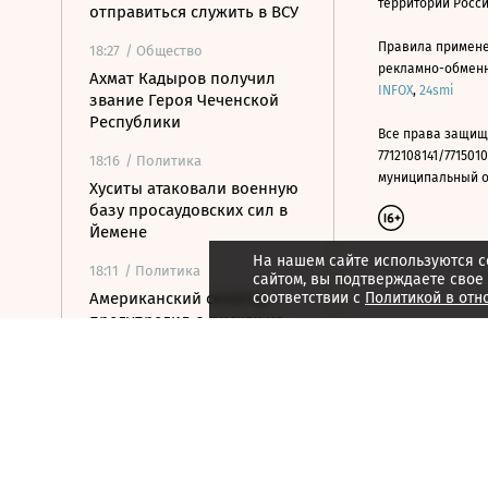
территории Росс
отправиться служить в ВСУ
Правила примене
18:27
/ Общество
рекламно-обменно
Ахмат Кадыров получил
INFOX
,
24smi
звание Героя Чеченской
Республики
Все права защищ
7712108141/7715010
18:16
/ Политика
муниципальный окр
Хуситы атаковали военную
базу просаудовских сил в
Йемене
На нашем сайте используются c
18:11
/ Политика
сайтом, вы подтверждаете свое
Американский сенатор
соответствии с
Политикой в отн
предупредил о рисках из-
за новых санкций против
России
17:47
/ Политика
Зеленский впервые
прилетел в Белград с
официальным визитом