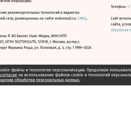
ийской Федерации).
Телефон:
+7
ния рекомендательных технологий в виджетах
й сети, размещенных на сайте vedomosti.ru:
СМИ2
,
Сайт испол
сайта, усл
обработки 
ены © АО Бизнес Ньюс Медиа, ИНН/КПП
01, ОГРН 1027739124775, 127018, г. Москва, вн.тер.г.
уг Марьина Роща, ул. Полковая, д. 3, стр. 1 1999—2026
ookie-файлы и технологии персонализации. Продолжая пользоват
согласие
на использование файлов cookie и технологий персонал
ошении обработки персональных данных.