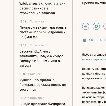
Премия Импул
Wildberries включила атаки
беспилотников в
страхование заказов
19:31
/ Политика
Пентагон закупит лазерные
системы борьбы с дронами
на $400 млн
Скачать дл
19:19
/ Политика
Бессент: США могут
Любое использов
заключить новую мирную
правил перепеч
сделку с Ираном 7 или 8
августа
Новости, аналити
данном сайте, не
19:00
/ Бизнес
продаже каких-л
Аукцион по продаже
Рижского вокзала вновь не
На информацион
состоялся
технологии (инф
на основе сбора,
18:44
/ Политика
предпочтениям п
В Раде призвали Федорова