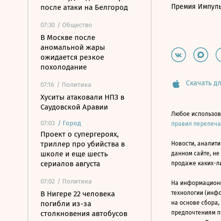
Премия Импул
после атаки на Белгород
07:30
/ Общество
В Москве после
аномальной жары
ожидается резкое
похолодание
Скачать дл
07:16
/ Политика
Хуситы атаковали НПЗ в
Саудовской Аравии
Любое использов
07:03
/
Город
правил перепеч
Проект о супергероях,
триллер про убийства в
Новости, аналити
школе и еще шесть
данном сайте, не
сериалов августа
продаже каких-л
07:02
/ Политика
На информацион
В Нигере 22 человека
технологии (инф
погибли из-за
на основе сбора,
столкновения автобусов
предпочтениям п