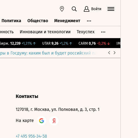
Войти
Политика
Общество
Менеджмент
нность
Инновации и технологии
Техуспех
ть
Политика
Общество
Менеджмент
ирж.
12,239
+1,31%
↑
UTAR
9,26
+1,2%
↑
CARM
0,76
-0,2%
↓
IMOEX
2 281,3
ры в Госдуму: каким был и будет российский парламент
Война н
Контакты
127018, г. Москва, ул. Полковая, д. 3, стр. 1
На карте
+7 495 956-34-58