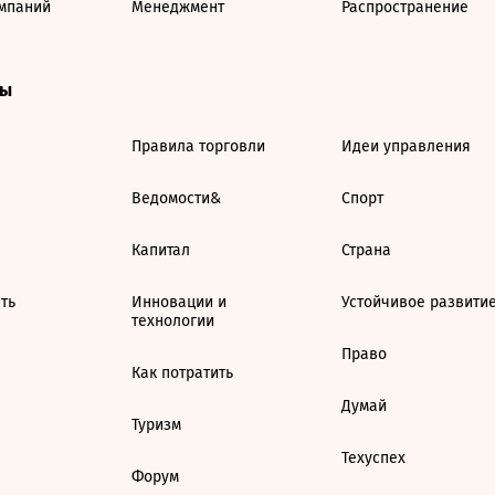
мпаний
Менеджмент
Распространение
ты
Правила торговли
Идеи управления
Ведомости&
Спорт
Капитал
Страна
ть
Инновации и
Устойчивое развити
технологии
Право
Как потратить
Думай
Туризм
Техуспех
Форум