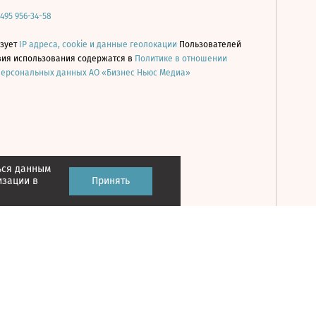
 495 956-34-58
ьзует
IP адреса, cookie и данные геолокации
Пользователей
овия использования содержатся в
Политике в отношении
персональных данных АО «Бизнес Ньюс Медиа»
ься данным
Принять
изации в