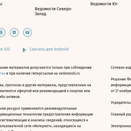
ьс
Ведомости Юг
Ведомости Северо-
Запад
я iOS
Скачать для Android
ание материалов допускается только при соблюдении
Сетевое изд
атки
и при наличии гиперссылки на vedomosti.ru
Решение Фе
ка, прогнозы и другие материалы, представленные на
информацио
 являются офертой или рекомендацией к покупке или
от 27 ноября
ибо активов.
Учредитель
ном ресурсе применяются рекомендательные
ормационные технологии предоставления информации
Главный ре
 систематизации и анализа сведений, относящихся к
ользователей сети «Интернет», находящихся на
Электронна