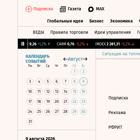
Подписка
Газета
MAX
Глобальные идеи
Бизнес
Экономика
ВЕДЫ
Правила торговли
Идеи управления
Г
Глобальные идеи
Бизнес
Экономик
,31%
↑
UTAR
9,26
+1,2%
↑
CARM
0,76
-0,2%
↓
IMOEX
2 281,31
-0,2%
↓
Ситуация на топл
КАЛЕНДАРЬ
Август
СОБЫТИЙ
Пн
Вт
Ср
Чт
Пт
Сб
Вс
1
2
3
4
5
6
7
8
9
10
11
12
13
14
15
16
Подписка
17
18
19
20
21
22
23
24
25
26
27
28
29
30
Реклама
31
РФРИТ
9 августа 2026