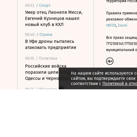
территории Росс
06:52
/
Спорт
Умер отец Лионеля Месси,
Правила примене
Евгений Кузнецов нашел
рекламно-обменно
новый клуб в КХЛ
INFOX
,
24smi
06:46
/
Страна
Все права защищ
В Уфе дроны пытались
7712108141/7715010
атаковать предприятия
муниципальный окр
06:35
/ Политика
Российские войска
поразили цели в портах
На нашем сайте используются c
Одессы и Черноморска
сайтом, вы подтверждаете свое
соответствии с
Политикой в отн
06:21
/ Общество
Коренные и
малочисленные: народы в
России в цифрах и
графиках
06:20
/ Экономика
«Кто-то ходит в театр, а я –