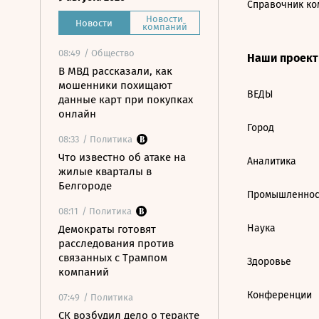
Справочник ко
Новости
Новости
компаний
08:49
/ Общество
Наши проек
В МВД рассказали, как
мошенники похищают
ВЕДЫ
данные карт при покупках
онлайн
Город
08:33
/ Политика
Что известно об атаке на
Аналитика
жилые кварталы в
Белгороде
Промышленнос
08:11
/ Политика
Наука
Демократы готовят
расследования против
связанных с Трампом
Здоровье
компаний
Конференции
07:49
/ Политика
СК возбудил дело о теракте