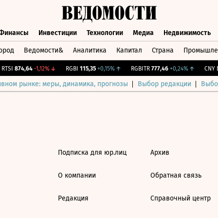
Финансы
Инвестиции
Технологии
Медиа
Недвижимость
ород
Ведомости&
Аналитика
Капитал
Страна
Промышле
а
Финансы
Инвестиции
Технологии
Медиа
Недвижимос
RTSI
874,64
-1,12%
↓
RGBI
115,35
+0,15%
↑
RGBITR
777,46
+0,24%
↑
CNY Б
ивном рынке: меры, динамика, прогнозы
Выбор редакции
Выбо
Подписка для юр.лиц
Архив
О компании
Обратная связь
Редакция
Справочный центр