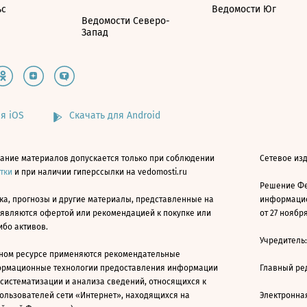
ьс
Ведомости Юг
Ведомости Северо-
Запад
я iOS
Скачать для Android
ание материалов допускается только при соблюдении
Сетевое изд
атки
и при наличии гиперссылки на vedomosti.ru
Решение Фе
ка, прогнозы и другие материалы, представленные на
информацио
 являются офертой или рекомендацией к покупке или
от 27 ноября
ибо активов.
Учредитель
ном ресурсе применяются рекомендательные
ормационные технологии предоставления информации
Главный ре
 систематизации и анализа сведений, относящихся к
ользователей сети «Интернет», находящихся на
Электронна