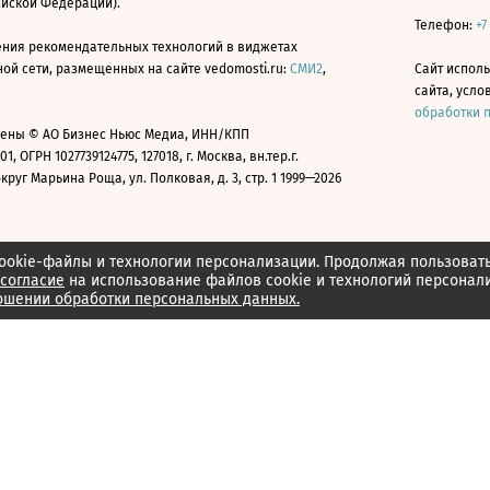
ийской Федерации).
Телефон:
+7
ния рекомендательных технологий в виджетах
й сети, размещенных на сайте vedomosti.ru:
СМИ2
,
Сайт испол
сайта, усл
обработки 
ены © АО Бизнес Ньюс Медиа, ИНН/КПП
01, ОГРН 1027739124775, 127018, г. Москва, вн.тер.г.
уг Марьина Роща, ул. Полковая, д. 3, стр. 1 1999—2026
ookie-файлы и технологии персонализации. Продолжая пользоват
согласие
на использование файлов cookie и технологий персонал
ошении обработки персональных данных.