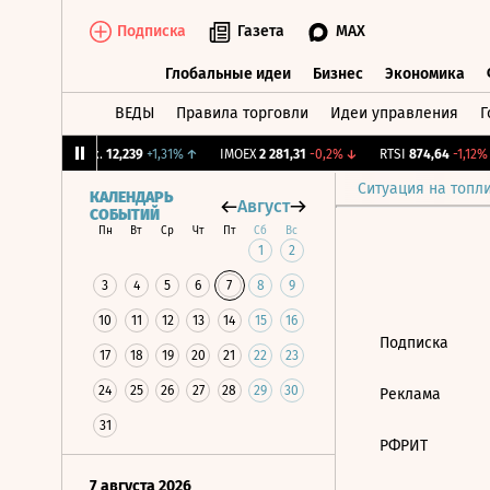
Подписка
Газета
MAX
Глобальные идеи
Бизнес
Экономика
ВЕДЫ
Правила торговли
Идеи управления
Г
Глобальные идеи
Бизнес
Экономик
↓
CNY Бирж.
12,239
+1,31%
↑
IMOEX
2 281,31
-0,2%
↓
RTSI
874,64
-1,12%
Ситуация на топл
КАЛЕНДАРЬ
Август
СОБЫТИЙ
Пн
Вт
Ср
Чт
Пт
Сб
Вс
1
2
3
4
5
6
7
8
9
10
11
12
13
14
15
16
Подписка
17
18
19
20
21
22
23
24
25
26
27
28
29
30
Реклама
31
РФРИТ
7 августа 2026