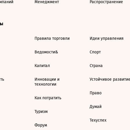
мпаний
Менеджмент
Распространение
ты
Правила торговли
Идеи управления
Ведомости&
Спорт
Капитал
Страна
ть
Инновации и
Устойчивое развити
технологии
Право
Как потратить
Думай
Туризм
Техуспех
Форум