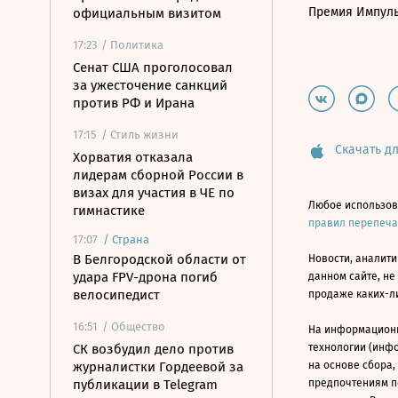
Премия Импул
официальным визитом
17:23
/ Политика
Сенат США проголосовал
за ужесточение санкций
против РФ и Ирана
17:15
/ Стиль жизни
Скачать дл
Хорватия отказала
лидерам сборной России в
визах для участия в ЧЕ по
Любое использов
гимнастике
правил перепеч
17:07
/
Страна
В Белгородской области от
Новости, аналити
удара FPV-дрона погиб
данном сайте, не
велосипедист
продаже каких-л
16:51
/ Общество
На информацион
СК возбудил дело против
технологии (инф
журналистки Гордеевой за
на основе сбора,
публикации в Telegram
предпочтениям п