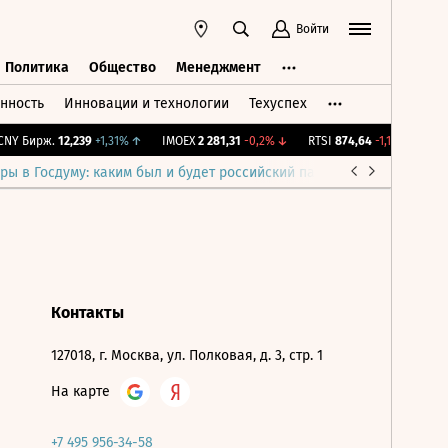
Войти
Политика
Общество
Менеджмент
нность
Инновации и технологии
Техуспех
ть
Политика
Общество
Менеджмент
NY Бирж.
12,239
+1,31%
↑
IMOEX
2 281,31
-0,2%
↓
RTSI
874,64
-1,12%
↓
RG
ры в Госдуму: каким был и будет российский парламент
Война н
Контакты
127018, г. Москва, ул. Полковая, д. 3, стр. 1
На карте
+7 495 956-34-58