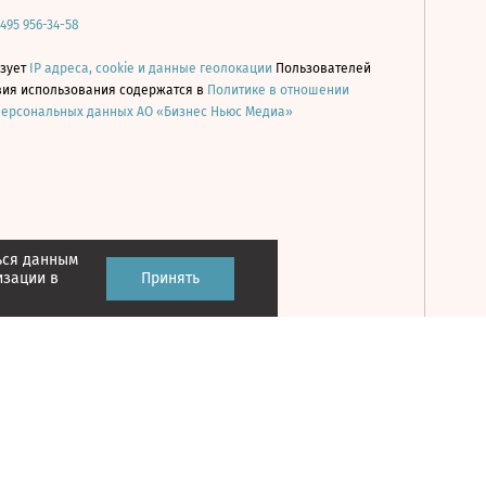
 495 956-34-58
ьзует
IP адреса, cookie и данные геолокации
Пользователей
овия использования содержатся в
Политике в отношении
персональных данных АО «Бизнес Ньюс Медиа»
ься данным
Принять
изации в