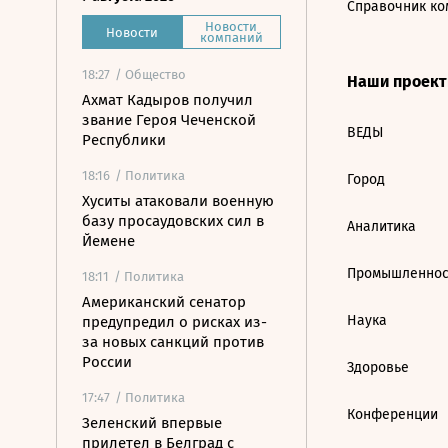
Справочник ко
Новости
Новости
компаний
18:27
/ Общество
Наши проек
Ахмат Кадыров получил
звание Героя Чеченской
ВЕДЫ
Республики
18:16
/ Политика
Город
Хуситы атаковали военную
базу просаудовских сил в
Аналитика
Йемене
Промышленнос
18:11
/ Политика
Американский сенатор
Наука
предупредил о рисках из-
за новых санкций против
России
Здоровье
17:47
/ Политика
Конференции
Зеленский впервые
прилетел в Белград с