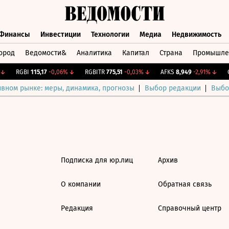
Финансы
Инвестиции
Технологии
Медиа
Недвижимость
ород
Ведомости&
Аналитика
Капитал
Страна
Промышле
а
Финансы
Инвестиции
Технологии
Медиа
Недвижимос
↓
RGBI
115,17
-0,06%
↓
RGBITR
775,51
-0,03%
↓
AFKS
8,949
-2,91%
↓
C
ивном рынке: меры, динамика, прогнозы
Выбор редакции
Выбо
Подписка для юр.лиц
Архив
О компании
Обратная связь
Редакция
Справочный центр