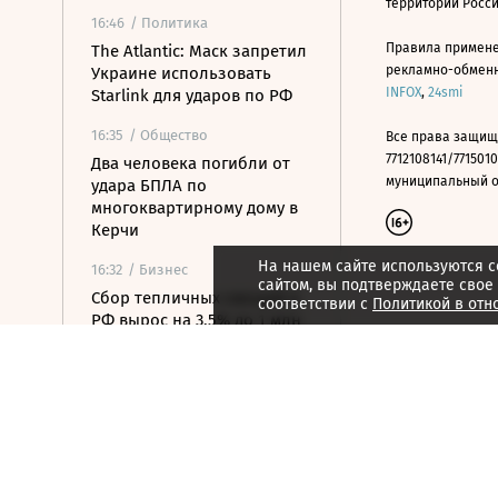
территории Росс
16:46
/ Политика
Правила примене
The Atlantic: Маск запретил
рекламно-обменно
Украине использовать
INFOX
,
24smi
Starlink для ударов по РФ
16:35
/ Общество
Все права защищ
7712108141/7715010
Два человека погибли от
муниципальный окр
удара БПЛА по
многоквартирному дому в
Керчи
На нашем сайте используются c
16:32
/ Бизнес
сайтом, вы подтверждаете свое
Сбор тепличных овощей в
соответствии с
Политикой в отн
РФ вырос на 3,5% до 1 млн
тонн
16:23
/ Политика
Суд США остановил проект
строительства бального
зала в Белом доме
16:11
/ Политика