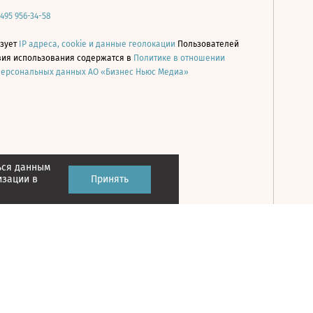
 495 956-34-58
ьзует
IP адреса, cookie и данные геолокации
Пользователей
овия использования содержатся в
Политике в отношении
персональных данных АО «Бизнес Ньюс Медиа»
ься данным
Принять
изации в