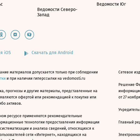
ьс
Ведомости Юг
Ведомости Северо-
Запад
я iOS
Скачать для Android
ание материалов допускается только при соблюдении
Сетевое изд
атки
и при наличии гиперссылки на vedomosti.ru
Решение Фе
ка, прогнозы и другие материалы, представленные на
информацио
 являются офертой или рекомендацией к покупке или
от 27 ноября
ибо активов.
Учредитель
ном ресурсе применяются рекомендательные
ормационные технологии предоставления информации
Главный ре
 систематизации и анализа сведений, относящихся к
ользователей сети «Интернет», находящихся на
Электронна