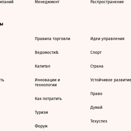
мпаний
Менеджмент
Распространение
ты
Правила торговли
Идеи управления
Ведомости&
Спорт
Капитал
Страна
ть
Инновации и
Устойчивое развити
технологии
Право
Как потратить
Думай
Туризм
Техуспех
Форум