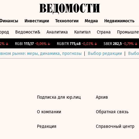
Финансы
Инвестиции
Технологии
Медиа
Недвижимость
ород
Ведомости&
Аналитика
Капитал
Страна
Промышле
а
Финансы
Инвестиции
Технологии
Медиа
Недвижимос
2%
↓
RGBI
115,17
-0,06%
↓
RGBITR
775,48
-0,03%
↓
SBER
282,5
-0,79%
↓
ивном рынке: меры, динамика, прогнозы
Выбор редакции
Выбо
Подписка для юр.лиц
Архив
О компании
Обратная связь
Редакция
Справочный центр