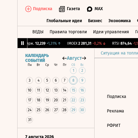
Подписка
Газета
MAX
Глобальные идеи
Бизнес
Экономика
ВЕДЫ
Правила торговли
Идеи управления
Г
Глобальные идеи
Бизнес
Экономик
9%
↓
CNY Бирж.
12,239
+1,31%
↑
IMOEX
2 281,31
-0,2%
↓
RTSI
874,64
-1,1
Ситуация на топл
КАЛЕНДАРЬ
Август
СОБЫТИЙ
Пн
Вт
Ср
Чт
Пт
Сб
Вс
1
2
3
4
5
6
7
8
9
10
11
12
13
14
15
16
Подписка
17
18
19
20
21
22
23
24
25
26
27
28
29
30
Реклама
31
РФРИТ
7 августа 2026