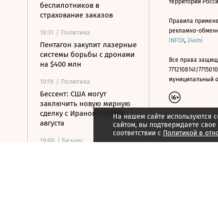
территории Росс
беспилотников в
страхование заказов
Правила примене
рекламно-обменно
19:31
/ Политика
INFOX
,
24smi
Пентагон закупит лазерные
системы борьбы с дронами
Все права защищ
на $400 млн
7712108141/7715010
муниципальный окр
19:19
/ Политика
Бессент: США могут
заключить новую мирную
сделку с Ираном 7 или 8
На нашем сайте используются c
августа
сайтом, вы подтверждаете свое
соответствии с
Политикой в отн
19:00
/ Бизнес
Аукцион по продаже
Рижского вокзала вновь не
состоялся
18:44
/ Политика
В Раде призвали Федорова
отправиться служить в ВСУ