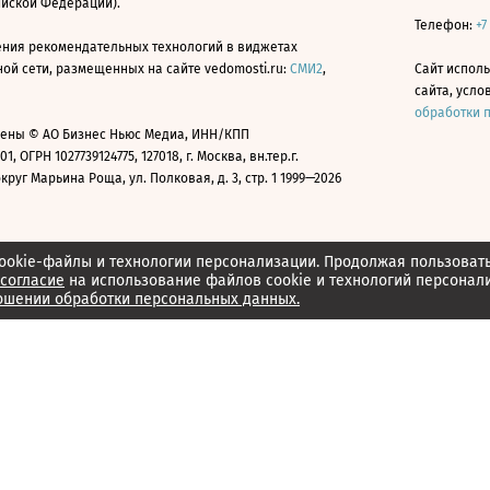
ийской Федерации).
Телефон:
+7
ния рекомендательных технологий в виджетах
й сети, размещенных на сайте vedomosti.ru:
СМИ2
,
Сайт испол
сайта, усл
обработки 
ены © АО Бизнес Ньюс Медиа, ИНН/КПП
01, ОГРН 1027739124775, 127018, г. Москва, вн.тер.г.
уг Марьина Роща, ул. Полковая, д. 3, стр. 1 1999—2026
ookie-файлы и технологии персонализации. Продолжая пользоват
согласие
на использование файлов cookie и технологий персонал
ошении обработки персональных данных.