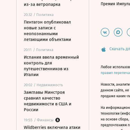
Премия Импул
из-за ветропарка
20:32
/ Политика
Пентагон опубликовал
новые записи с
неопознанными
летающими объектами
Скачать дл
20:11
/ Политика
Испания ввела временный
контроль для
Любое использов
путешественников из
правил перепеч
Италии
Новости, аналити
20:02
/ Недвижимость
данном сайте, не
Замглавы Минстроя
продаже каких-л
сравнил качество
недвижимости в США и
На информацион
России
технологии (инф
на основе сбора,
19:55
/ Финансы
предпочтениям п
Wildberries включила атаки