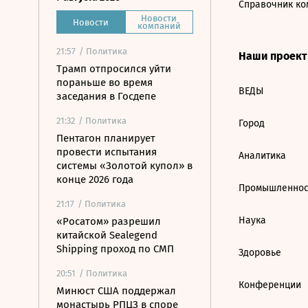
Справочник ко
Новости
Новости
компаний
21:57
/ Политика
Наши проек
Трамп отпросился уйти
пораньше во время
ВЕДЫ
заседания в Госдепе
21:32
/ Политика
Город
Пентагон планирует
провести испытания
Аналитика
системы «Золотой купол» в
конце 2026 года
Промышленнос
21:17
/ Политика
Наука
«Росатом» разрешил
китайской Sealegend
Shipping проход по СМП
Здоровье
20:51
/ Политика
Конференции
Минюст США поддержал
монастырь РПЦЗ в споре