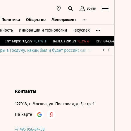
Войти
Политика
Общество
Менеджмент
нность
Инновации и технологии
Техуспех
ть
Политика
Общество
Менеджмент
CNY Бирж.
12,239
+1,31%
↑
IMOEX
2 281,31
-0,2%
↓
RTSI
874,64
-1,12%
↓
ры в Госдуму: каким был и будет российский парламент
Война н
Контакты
127018, г. Москва, ул. Полковая, д. 3, стр. 1
На карте
+7 495 956-34-58