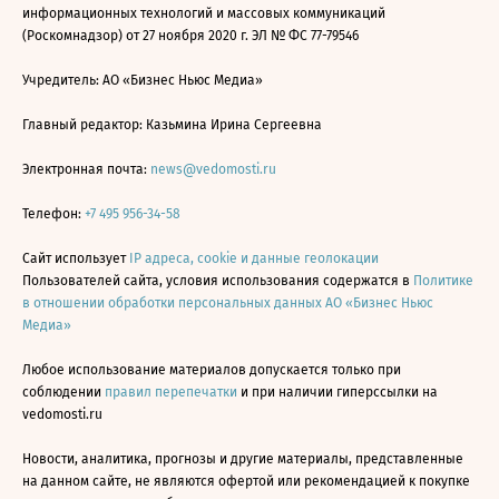
информационных технологий и массовых коммуникаций
(Роскомнадзор) от 27 ноября 2020 г. ЭЛ № ФС 77-79546
Учредитель: АО «Бизнес Ньюс Медиа»
Главный редактор: Казьмина Ирина Сергеевна
Электронная почта:
news@vedomosti.ru
Телефон:
+7 495 956-34-58
Сайт использует
IP адреса, cookie и данные геолокации
Пользователей сайта, условия использования содержатся в
Политике
в отношении обработки персональных данных АО «Бизнес Ньюс
Медиа»
Любое использование материалов допускается только при
соблюдении
правил перепечатки
и при наличии гиперссылки на
vedomosti.ru
Новости, аналитика, прогнозы и другие материалы, представленные
на данном сайте, не являются офертой или рекомендацией к покупке