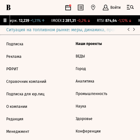
Войти
NY Бирж.
12,239
+1,31%
↑
IMOEX
2 281,31
-0,2%
↓
RTSI
874,64
-1,12%
↓
R
Ситуация на топливном рынке: меры, динамика, прогнозы
Выб
Наши проекты
Подписка
ВЕДЫ
Реклама
Город
РФРИТ
Аналитика
Справочник компаний
Промышленность
Подписка для юр.лиц
Наука
О компании
Здоровье
Редакция
Конференции
Менеджмент