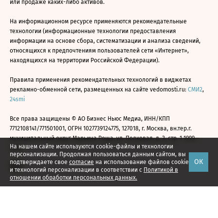
или продаже каких-либо активов.
На информационном ресурсе применяются рекомендательные
технологии (информационные технологии предоставления
информации на основе сбора, систематизации и анализа сведений,
относящихся к предпочтениям пользователей сети «Интернет»,
находящихся на территории Российской Федерации).
Правила применения рекомендательных технологий в виджетах
рекламно-обменной сети, размещенных на сайте vedomosti.ru:
СМИ2
,
24smi
Все права защищены © АО Бизнес Ньюс Медиа, ИНН/КПП
7712108141/771501001, ОГРН 1027739124775, 127018, г. Москва, вн.тер.г.
муниципальный округ Марьина Роща, ул. Полковая, д. 3, стр. 1 1999—
На нашем сайте используются cookie-файлы и технологии
2026
персонализации. Продолжая пользоваться данным сайтом, вы
ОК
подтверждаете свое
согласие
на использование файлов cookie
и технологий персонализации в соответствии с
Политикой в
отношении обработки персональных данных.