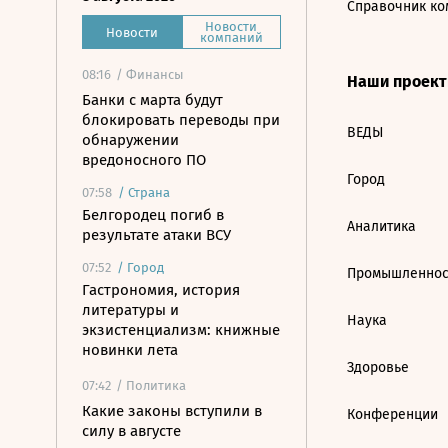
Справочник ко
Новости
Новости
компаний
08:16
/ Финансы
Наши проек
Банки с марта будут
блокировать переводы при
ВЕДЫ
обнаружении
вредоносного ПО
Город
07:58
/
Страна
Белгородец погиб в
Аналитика
результате атаки ВСУ
07:52
/
Город
Промышленнос
Гастрономия, история
литературы и
Наука
экзистенциализм: книжные
новинки лета
Здоровье
07:42
/ Политика
Какие законы вступили в
Конференции
силу в августе