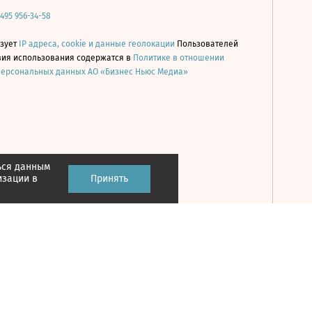
 495 956-34-58
ьзует
IP адреса, cookie и данные геолокации
Пользователей
овия использования содержатся в
Политике в отношении
персональных данных АО «Бизнес Ньюс Медиа»
ься данным
Принять
изации в