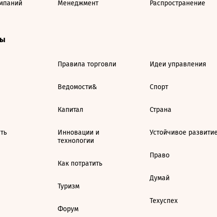
мпаний
Менеджмент
Распространение
ты
Правила торговли
Идеи управления
Ведомости&
Спорт
Капитал
Страна
ть
Инновации и
Устойчивое развити
технологии
Право
Как потратить
Думай
Туризм
Техуспех
Форум