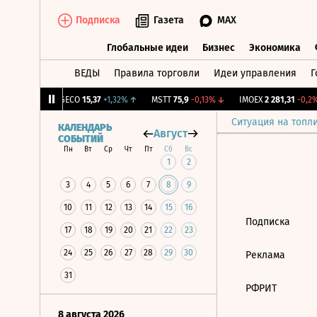
Подписка
Газета
MAX
Глобальные идеи
Бизнес
Экономика
ВЕДЫ
Правила торговли
Идеи управления
Г
Глобальные идеи
Бизнес
Экономик
9
+1,31%
↑
GECO
15,37
+1,32%
↑
MSTT
75,9
-0,13%
↓
IMOEX
2 281,31
-0,2%
Ситуация на топл
КАЛЕНДАРЬ
Август
СОБЫТИЙ
Пн
Вт
Ср
Чт
Пт
Сб
Вс
1
2
3
4
5
6
7
8
9
10
11
12
13
14
15
16
Подписка
17
18
19
20
21
22
23
24
25
26
27
28
29
30
Реклама
31
РФРИТ
8 августа 2026