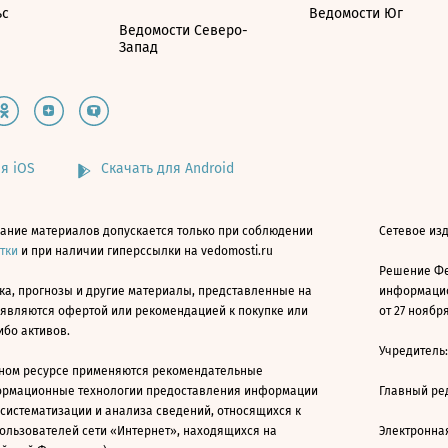
ьс
Ведомости Юг
Ведомости Северо-
Запад
я iOS
Скачать для Android
ание материалов допускается только при соблюдении
Сетевое изд
атки
и при наличии гиперссылки на vedomosti.ru
Решение Фе
ка, прогнозы и другие материалы, представленные на
информацио
 являются офертой или рекомендацией к покупке или
от 27 ноября
ибо активов.
Учредитель
ном ресурсе применяются рекомендательные
ормационные технологии предоставления информации
Главный ре
 систематизации и анализа сведений, относящихся к
ользователей сети «Интернет», находящихся на
Электронна