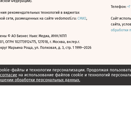
ийской Федерации).
Телефон:
+7
ния рекомендательных технологий в виджетах
й сети, размещенных на сайте vedomosti.ru:
СМИ2
,
Сайт испол
сайта, усл
обработки 
ены © АО Бизнес Ньюс Медиа, ИНН/КПП
01, ОГРН 1027739124775, 127018, г. Москва, вн.тер.г.
уг Марьина Роща, ул. Полковая, д. 3, стр. 1 1999—2026
ookie-файлы и технологии персонализации. Продолжая пользоват
согласие
на использование файлов cookie и технологий персонал
ошении обработки персональных данных.