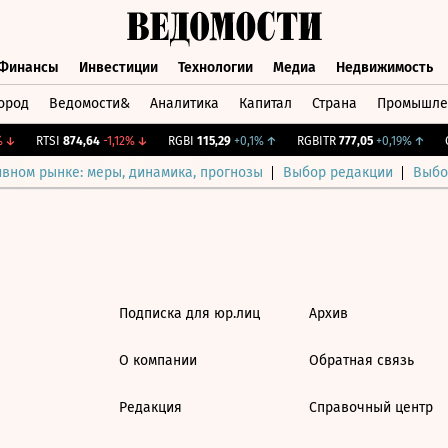
Финансы
Инвестиции
Технологии
Медиа
Недвижимость
ород
Ведомости&
Аналитика
Капитал
Страна
Промышле
а
Финансы
Инвестиции
Технологии
Медиа
Недвижимос
↓
RTSI
874,64
-1,12%
↓
RGBI
115,29
+0,1%
↑
RGBITR
777,05
+0,19%
↑
C
ивном рынке: меры, динамика, прогнозы
Выбор редакции
Выбо
Подписка для юр.лиц
Архив
О компании
Обратная связь
Редакция
Справочный центр