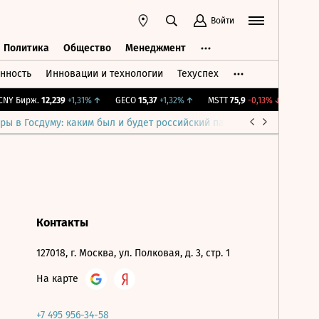
Войти
Политика
Общество
Менеджмент
нность
Инновации и технологии
Техуспех
ть
Политика
Общество
Менеджмент
NY Бирж.
12,239
+1,31%
↑
GECO
15,37
+1,32%
↑
MSTT
75,9
-0,13%
↓
IMOEX
ры в Госдуму: каким был и будет российский парламент
Война н
Контакты
127018, г. Москва, ул. Полковая, д. 3, стр. 1
На карте
+7 495 956-34-58