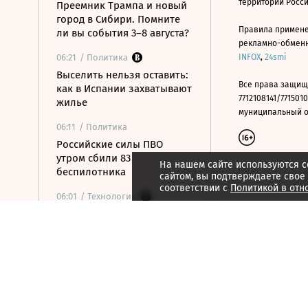
территории Росс
Преемник Трампа и новый
город в Сибири. Помните
Правила примене
ли вы события 3–8 августа?
рекламно-обменно
06:21
/ Политика
INFOX
,
24smi
Выселить нельзя оставить:
Все права защищ
как в Испании захватывают
7712108141/7715010
жилье
муниципальный окр
06:11
/ Политика
Российские силы ПВО
утром сбили 83
На нашем сайте используются c
беспилотника
сайтом, вы подтверждаете свое
соответствии с
Политикой в отн
06:01
/ Технологии
Китайские машины
заработают на спирту:
новости, которые вы могли
пропустить
05:59
/ Общество
В школах с сентября