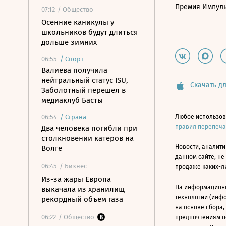
Премия Импул
07:12
/ Общество
Осенние каникулы у
школьников будут длиться
дольше зимних
06:55
/
Спорт
Валиева получила
нейтральный статус ISU,
Скачать дл
Заболотный перешел в
медиаклуб Басты
06:54
/
Страна
Любое использов
правил перепеч
Два человека погибли при
столкновении катеров на
Новости, аналити
Волге
данном сайте, не
06:45
/ Бизнес
продаже каких-л
Из-за жары Европа
На информацион
выкачала из хранилищ
технологии (инф
рекордный объем газа
на основе сбора,
06:22
/ Общество
предпочтениям п