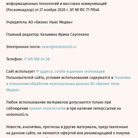
информационных технологий и массовых коммуникаций
(Роскомнадзор) от 27 ноября 2020 г. ЭЛ № ФС 77-79546
Учредитель: АО «Бизнес Ньюс Медиа»
Главный редактор: Казьмина Ирина Сергеевна
Электронная почта:
news@vedomosti.ru
Телефон:
+7 495 956-34-58
Сайт использует
IP адреса, cookie и данные геолокации
Пользователей сайта, условия использования содержатся в
Политике
в отношении обработки персональных данных АО «Бизнес Ньюс
Медиа»
Любое использование материалов допускается только при
соблюдении
правил перепечатки
и при наличии гиперссылки на
vedomosti.ru
Новости, аналитика, прогнозы и другие материалы, представленные
на данном сайте, не являются офертой или рекомендацией к покупке