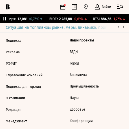
Войти
CNY Бирж.
12,081
+0,76%
↑
IMOEX
2 285,88
-0,69%
↓
RTSI
884,56
-1,27%
↓
Ситуация на топливном рынке: меры, динамика, прогнозы
Выб
Наши проекты
Подписка
ВЕДЫ
Реклама
Город
РФРИТ
Аналитика
Справочник компаний
Промышленность
Подписка для юр.лиц
Наука
О компании
Здоровье
Редакция
Конференции
Менеджмент