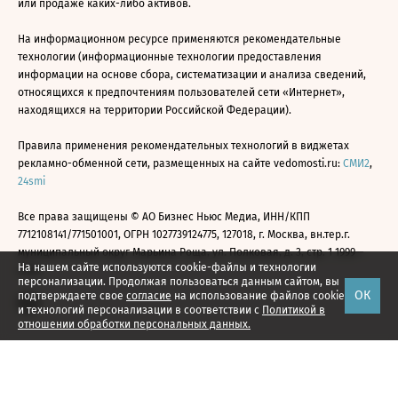
или продаже каких-либо активов.
На информационном ресурсе применяются рекомендательные
технологии (информационные технологии предоставления
информации на основе сбора, систематизации и анализа сведений,
относящихся к предпочтениям пользователей сети «Интернет»,
находящихся на территории Российской Федерации).
Правила применения рекомендательных технологий в виджетах
рекламно-обменной сети, размещенных на сайте vedomosti.ru:
СМИ2
,
24smi
Все права защищены © АО Бизнес Ньюс Медиа, ИНН/КПП
7712108141/771501001, ОГРН 1027739124775, 127018, г. Москва, вн.тер.г.
муниципальный округ Марьина Роща, ул. Полковая, д. 3, стр. 1 1999—
На нашем сайте используются cookie-файлы и технологии
2026
персонализации. Продолжая пользоваться данным сайтом, вы
ОК
подтверждаете свое
согласие
на использование файлов cookie
и технологий персонализации в соответствии с
Политикой в
отношении обработки персональных данных.