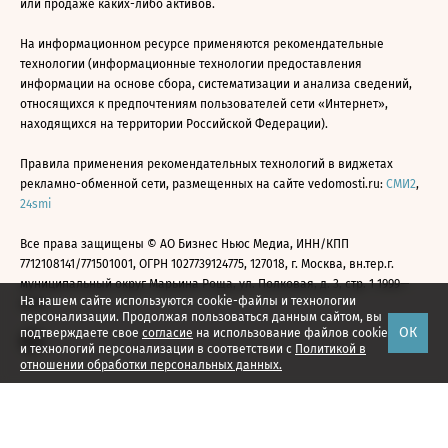
или продаже каких-либо активов.
На информационном ресурсе применяются рекомендательные
технологии (информационные технологии предоставления
информации на основе сбора, систематизации и анализа сведений,
относящихся к предпочтениям пользователей сети «Интернет»,
находящихся на территории Российской Федерации).
Правила применения рекомендательных технологий в виджетах
рекламно-обменной сети, размещенных на сайте vedomosti.ru:
СМИ2
,
24smi
Все права защищены © АО Бизнес Ньюс Медиа, ИНН/КПП
7712108141/771501001, ОГРН 1027739124775, 127018, г. Москва, вн.тер.г.
муниципальный округ Марьина Роща, ул. Полковая, д. 3, стр. 1 1999—
На нашем сайте используются cookie-файлы и технологии
2026
персонализации. Продолжая пользоваться данным сайтом, вы
ОК
подтверждаете свое
согласие
на использование файлов cookie
и технологий персонализации в соответствии с
Политикой в
отношении обработки персональных данных.