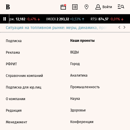
Войти
NY Бирж.
12,182
-0,47%
↓
IMOEX
2 293,32
+0,53%
↑
RTSI
874,57
-0,01%
↓
Ситуация на топливном рынке: меры, динамика, прогнозы
Выб
Наши проекты
Подписка
ВЕДЫ
Реклама
Город
РФРИТ
Аналитика
Справочник компаний
Промышленность
Подписка для юр.лиц
Наука
О компании
Здоровье
Редакция
Конференции
Менеджмент