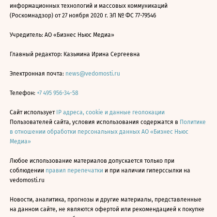
информационных технологий и массовых коммуникаций
(Роскомнадзор) от 27 ноября 2020 г. ЭЛ № ФС 77-79546
Учредитель: АО «Бизнес Ньюс Медиа»
Главный редактор: Казьмина Ирина Сергеевна
Электронная почта:
news@vedomosti.ru
Телефон:
+7 495 956-34-58
Сайт использует
IP адреса, cookie и данные геолокации
Пользователей сайта, условия использования содержатся в
Политике
в отношении обработки персональных данных АО «Бизнес Ньюс
Медиа»
Любое использование материалов допускается только при
соблюдении
правил перепечатки
и при наличии гиперссылки на
vedomosti.ru
Новости, аналитика, прогнозы и другие материалы, представленные
на данном сайте, не являются офертой или рекомендацией к покупке