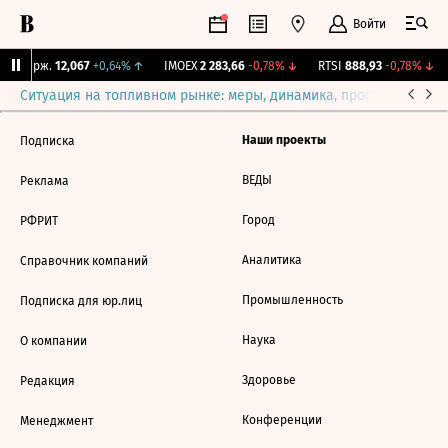
Войти
NY Бирж.
12,067
+0,64%
↑
IMOEX
2 283,66
-0,78%
↓
RTSI
888,93
-0,78%
↓
Ситуация на топливном рынке: меры, динамика, прогнозы
Выб
Наши проекты
Подписка
ВЕДЫ
Реклама
Город
РФРИТ
Аналитика
Справочник компаний
Промышленность
Подписка для юр.лиц
Наука
О компании
Здоровье
Редакция
Конференции
Менеджмент