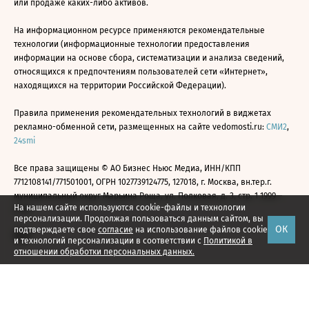
или продаже каких-либо активов.
На информационном ресурсе применяются рекомендательные
технологии (информационные технологии предоставления
информации на основе сбора, систематизации и анализа сведений,
относящихся к предпочтениям пользователей сети «Интернет»,
находящихся на территории Российской Федерации).
Правила применения рекомендательных технологий в виджетах
рекламно-обменной сети, размещенных на сайте vedomosti.ru:
СМИ2
,
24smi
Все права защищены © АО Бизнес Ньюс Медиа, ИНН/КПП
7712108141/771501001, ОГРН 1027739124775, 127018, г. Москва, вн.тер.г.
муниципальный округ Марьина Роща, ул. Полковая, д. 3, стр. 1 1999—
На нашем сайте используются cookie-файлы и технологии
2026
персонализации. Продолжая пользоваться данным сайтом, вы
ОК
подтверждаете свое
согласие
на использование файлов cookie
и технологий персонализации в соответствии с
Политикой в
отношении обработки персональных данных.