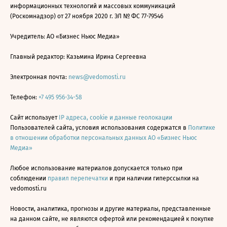
информационных технологий и массовых коммуникаций
(Роскомнадзор) от 27 ноября 2020 г. ЭЛ № ФС 77-79546
Учредитель: АО «Бизнес Ньюс Медиа»
Главный редактор: Казьмина Ирина Сергеевна
Электронная почта:
news@vedomosti.ru
Телефон:
+7 495 956-34-58
Сайт использует
IP адреса, cookie и данные геолокации
Пользователей сайта, условия использования содержатся в
Политике
в отношении обработки персональных данных АО «Бизнес Ньюс
Медиа»
Любое использование материалов допускается только при
соблюдении
правил перепечатки
и при наличии гиперссылки на
vedomosti.ru
Новости, аналитика, прогнозы и другие материалы, представленные
на данном сайте, не являются офертой или рекомендацией к покупке