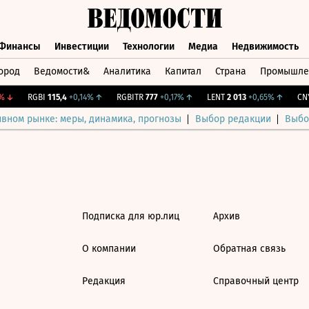
Финансы
Инвестиции
Технологии
Медиа
Недвижимость
ород
Ведомости&
Аналитика
Капитал
Страна
Промышле
а
Финансы
Инвестиции
Технологии
Медиа
Недвижимос
↓
RGBI
115,4
+0,14%
↑
RGBITR
777
+0,17%
↑
LENT
2 013
+0,65%
↑
CNY
ивном рынке: меры, динамика, прогнозы
Выбор редакции
Выбо
Подписка для юр.лиц
Архив
О компании
Обратная связь
Редакция
Справочный центр