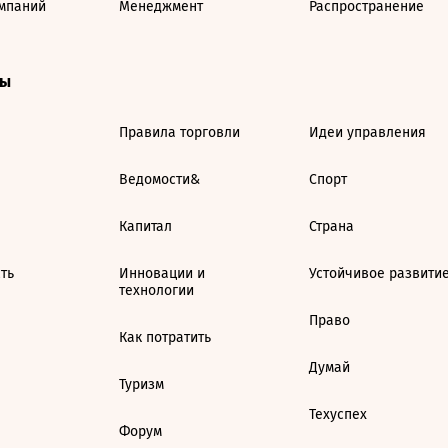
мпаний
Менеджмент
Распространение
ты
Правила торговли
Идеи управления
Ведомости&
Спорт
Капитал
Страна
ть
Инновации и
Устойчивое развити
технологии
Право
Как потратить
Думай
Туризм
Техуспех
Форум