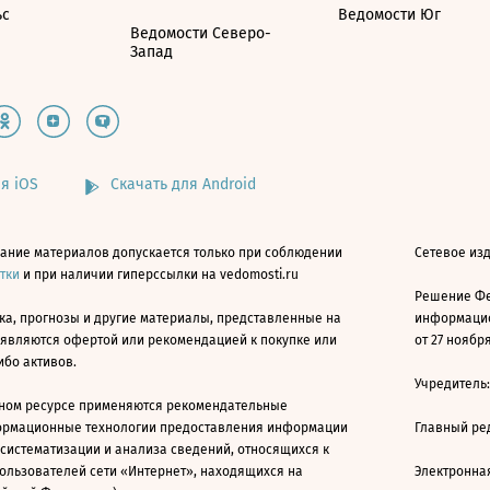
ьс
Ведомости Юг
Ведомости Северо-
Запад
я iOS
Скачать для Android
ание материалов допускается только при соблюдении
Сетевое изд
атки
и при наличии гиперссылки на vedomosti.ru
Решение Фе
ка, прогнозы и другие материалы, представленные на
информацио
 являются офертой или рекомендацией к покупке или
от 27 ноября
ибо активов.
Учредитель
ном ресурсе применяются рекомендательные
ормационные технологии предоставления информации
Главный ре
 систематизации и анализа сведений, относящихся к
ользователей сети «Интернет», находящихся на
Электронна