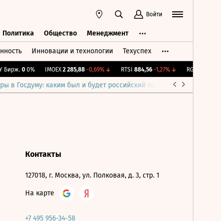
Войти
Политика
Общество
Менеджмент
нность
Инновации и технологии
Техуспех
ть
Политика
Общество
Менеджмент
 Бирж.
0
0%
IMOEX
2 285,88
-0,69%
↓
RTSI
884,56
-1,27%
↓
RGBI
115,4
+0,
ры в Госдуму: каким был и будет российский парламент
Война н
Контакты
127018, г. Москва, ул. Полковая, д. 3, стр. 1
На карте
+7 495 956-34-58