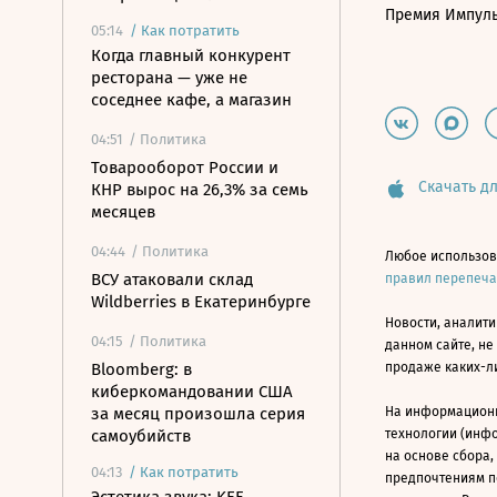
Премия Импул
05:14
/
Как потратить
Когда главный конкурент
ресторана — уже не
соседнее кафе, а магазин
04:51
/ Политика
Товарооборот России и
Скачать дл
КНР вырос на 26,3% за семь
месяцев
04:44
/ Политика
Любое использов
ВСУ атаковали склад
правил перепеч
Wildberries в Екатеринбурге
Новости, аналити
04:15
/ Политика
данном сайте, не
Bloomberg: в
продаже каких-л
киберкомандовании США
за месяц произошла серия
На информацион
самоубийств
технологии (инф
на основе сбора,
04:13
/
Как потратить
предпочтениям п