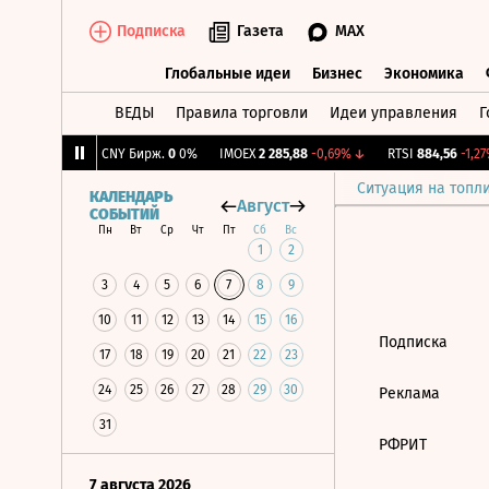
Подписка
Газета
MAX
Глобальные идеи
Бизнес
Экономика
ВЕДЫ
Правила торговли
Идеи управления
Г
Глобальные идеи
Бизнес
Экономик
13
+0,65%
↑
CNY Бирж.
0
0%
IMOEX
2 285,88
-0,69%
↓
RTSI
884,56
-1,27%
Ситуация на топл
КАЛЕНДАРЬ
Август
СОБЫТИЙ
Пн
Вт
Ср
Чт
Пт
Сб
Вс
1
2
3
4
5
6
7
8
9
10
11
12
13
14
15
16
Подписка
17
18
19
20
21
22
23
24
25
26
27
28
29
30
Реклама
31
РФРИТ
7 августа 2026