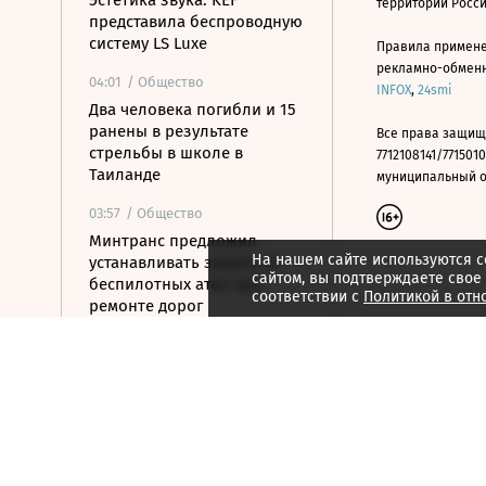
Эстетика звука: KEF
территории Росс
представила беспроводную
систему LS Luxe
Правила примене
рекламно-обменно
04:01
/ Общество
INFOX
,
24smi
Два человека погибли и 15
ранены в результате
Все права защищ
стрельбы в школе в
7712108141/7715010
Таиланде
муниципальный окр
03:57
/ Общество
Минтранс предложил
На нашем сайте используются c
устанавливать защиту от
сайтом, вы подтверждаете свое
беспилотных атак при
соответствии с
Политикой в отн
ремонте дорог
03:42
/ Политика
«Яблоко» подверглось
серьезной критике после
того, как стало вторым в
бюллетене
03:20
/ Политика