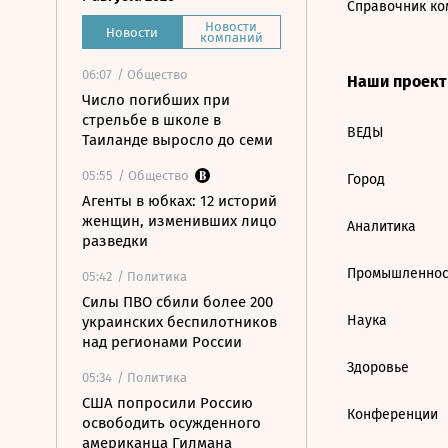
Справочник ко
Новости
Новости
компаний
06:07
/ Общество
Наши проек
Число погибших при
стрельбе в школе в
ВЕДЫ
Таиланде выросло до семи
05:55
/ Общество
Город
Агенты в юбках: 12 историй
женщин, изменивших лицо
Аналитика
разведки
Промышленнос
05:42
/ Политика
Силы ПВО сбили более 200
Наука
украинских беспилотников
над регионами России
Здоровье
05:34
/ Политика
США попросили Россию
Конференции
освободить осужденного
американца Гилмана