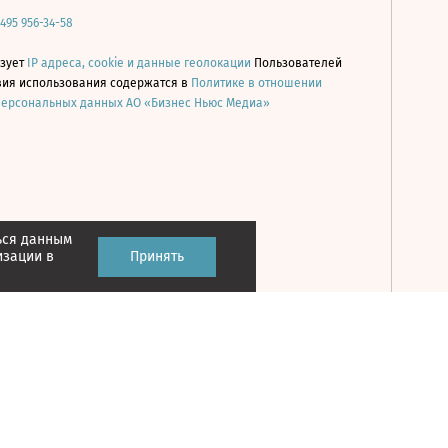
 495 956-34-58
ьзует
IP адреса, cookie и данные геолокации
Пользователей
овия использования содержатся в
Политике в отношении
персональных данных АО «Бизнес Ньюс Медиа»
ься данным
Принять
изации в