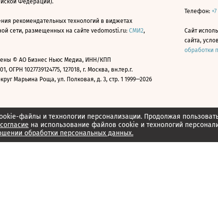
ийской Федерации).
Телефон:
+7
ния рекомендательных технологий в виджетах
й сети, размещенных на сайте vedomosti.ru:
СМИ2
,
Сайт испол
сайта, усл
обработки 
ены © АО Бизнес Ньюс Медиа, ИНН/КПП
01, ОГРН 1027739124775, 127018, г. Москва, вн.тер.г.
уг Марьина Роща, ул. Полковая, д. 3, стр. 1 1999—2026
ookie-файлы и технологии персонализации. Продолжая пользоват
согласие
на использование файлов cookie и технологий персонал
ошении обработки персональных данных.