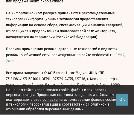
или продаже каких-либо активов.
На информационном ресурсе применяются рекомендательные
технологии (информационные технологии предоставления
информации на основе сбора, систематизации и анализа сведений,
относящихся к предпочтениям пользователей сети «Интернет»,
находящихся на территории Российской Федерации).
Правила применения рекомендательных технологий в виджетах
рекламно-обменной сети, размещенных на сайте vedomosti.ru:
СМИ2
,
24smi
Все права защищены © АО Бизнес Ньюс Медиа, ИНН/КПП
7712108141/771501001, ОГРН 1027739124775, 127018, г. Москва, вн.тер.г.
муниципальный округ Марьина Роща, ул. Полковая, д. 3, стр. 1 1999—
На нашем сайте используются cookie-файлы и технологии
2026
персонализации. Продолжая пользоваться данным сайтом, вы
ОК
подтверждаете свое
согласие
на использование файлов cookie
и технологий персонализации в соответствии с
Политикой в
отношении обработки персональных данных.