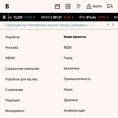
Войти
Y Бирж.
12,239
+1,31%
↑
IMOEX
2 281,31
-0,2%
↓
RTSI
874,64
-1,12%
↓
RGB
Ситуация на топливном рынке: меры, динамика, прогнозы
Выб
Наши проекты
Подписка
ВЕДЫ
Реклама
Город
РФРИТ
Аналитика
Справочник компаний
Промышленность
Подписка для юр.лиц
Наука
О компании
Здоровье
Редакция
Конференции
Менеджмент