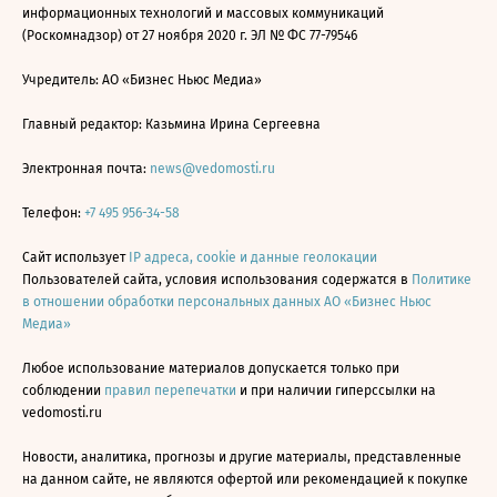
информационных технологий и массовых коммуникаций
(Роскомнадзор) от 27 ноября 2020 г. ЭЛ № ФС 77-79546
Учредитель: АО «Бизнес Ньюс Медиа»
Главный редактор: Казьмина Ирина Сергеевна
Электронная почта:
news@vedomosti.ru
Телефон:
+7 495 956-34-58
Сайт использует
IP адреса, cookie и данные геолокации
Пользователей сайта, условия использования содержатся в
Политике
в отношении обработки персональных данных АО «Бизнес Ньюс
Медиа»
Любое использование материалов допускается только при
соблюдении
правил перепечатки
и при наличии гиперссылки на
vedomosti.ru
Новости, аналитика, прогнозы и другие материалы, представленные
на данном сайте, не являются офертой или рекомендацией к покупке