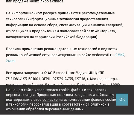
или продаже каких-либо активов.
На информационном ресурсе применяются рекомендательные
технологии (информационные технологии предоставления
информации на основе сбора, систематизации и анализа сведений,
относящихся к предпочтениям пользователей сети «Интернет»,
находящихся на территории Российской Федерации).
Правила применения рекомендательных технологий в виджетах
рекламно-обменной сети, размещенных на сайте vedomosti.ru:
СМИ2
,
24smi
Все права защищены © АО Бизнес Ньюс Медиа, ИНН/КПП
7712108141/771501001, ОГРН 1027739124775, 127018, г. Москва, вн.тер.г.
муниципальный округ Марьина Роща, ул. Полковая, д. 3, стр. 1 1999—
На нашем сайте используются cookie-файлы и технологии
2026
персонализации. Продолжая пользоваться данным сайтом, вы
ОК
подтверждаете свое
согласие
на использование файлов cookie
и технологий персонализации в соответствии с
Политикой в
отношении обработки персональных данных.