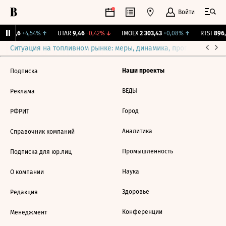
Войти
RX
57,6
+4,54%
↑
UTAR
9,46
-0,42%
↓
IMOEX
2 303,43
+0,08%
↑
RTSI
896,
Ситуация на топливном рынке: меры, динамика, прогнозы
Выб
Наши проекты
Подписка
ВЕДЫ
Реклама
Город
РФРИТ
Аналитика
Справочник компаний
Промышленность
Подписка для юр.лиц
Наука
О компании
Здоровье
Редакция
Конференции
Менеджмент