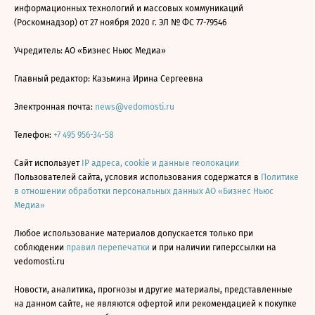
информационных технологий и массовых коммуникаций
(Роскомнадзор) от 27 ноября 2020 г. ЭЛ № ФС 77-79546
Учредитель: АО «Бизнес Ньюс Медиа»
Главный редактор: Казьмина Ирина Сергеевна
Электронная почта:
news@vedomosti.ru
Телефон:
+7 495 956-34-58
Сайт использует
IP адреса, cookie и данные геолокации
Пользователей сайта, условия использования содержатся в
Политике
в отношении обработки персональных данных АО «Бизнес Ньюс
Медиа»
Любое использование материалов допускается только при
соблюдении
правил перепечатки
и при наличии гиперссылки на
vedomosti.ru
Новости, аналитика, прогнозы и другие материалы, представленные
на данном сайте, не являются офертой или рекомендацией к покупке