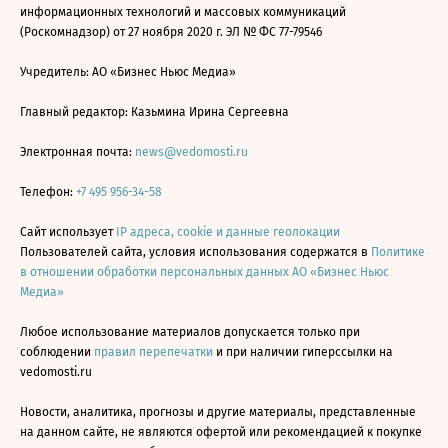
информационных технологий и массовых коммуникаций
(Роскомнадзор) от 27 ноября 2020 г. ЭЛ № ФС 77-79546
Учредитель: АО «Бизнес Ньюс Медиа»
Главный редактор: Казьмина Ирина Сергеевна
Электронная почта:
news@vedomosti.ru
Телефон:
+7 495 956-34-58
Сайт использует
IP адреса, cookie и данные геолокации
Пользователей сайта, условия использования содержатся в
Политике
в отношении обработки персональных данных АО «Бизнес Ньюс
Медиа»
Любое использование материалов допускается только при
соблюдении
правил перепечатки
и при наличии гиперссылки на
vedomosti.ru
Новости, аналитика, прогнозы и другие материалы, представленные
на данном сайте, не являются офертой или рекомендацией к покупке