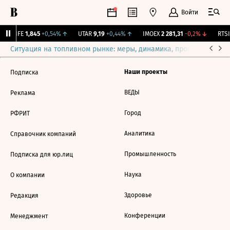
Войти
LIFE
1,845
+0,54%
↑
UTAR
9,19
+0,44%
↑
IMOEX
2 281,31
-0,2%
↓
RTSI
Ситуация на топливном рынке: меры, динамика, прогнозы
Выб
Наши проекты
Подписка
ВЕДЫ
Реклама
Город
РФРИТ
Аналитика
Справочник компаний
Промышленность
Подписка для юр.лиц
Наука
О компании
Здоровье
Редакция
Конференции
Менеджмент