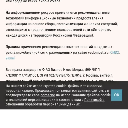
или продаже каких-либо активов.
На информационном ресурсе применяются рекомендательные
технологии (информационные технологии предоставления
информации на основе сбора, систематизации и анализа сведений,
относящихся к предпочтениям пользователей сети «Интернет»,
находящихся на территории Российской Федерации).
Правила применения рекомендательных технологий в виджетах
рекламно-обменной сети, размещенных на сайте vedomosti.ru:
СМИ2
,
24smi
Все права защищены © АО Бизнес Ньюс Медиа, ИНН/КПП
7712108141/771501001, ОГРН 1027739124775, 127018, г. Москва, вн.тер.г.
муниципальный округ Марьина Роща, ул. Полковая, д. 3, стр. 1 1999—
На нашем сайте используются cookie-файлы и технологии
2026
персонализации. Продолжая пользоваться данным сайтом, вы
ОК
подтверждаете свое
согласие
на использование файлов cookie
и технологий персонализации в соответствии с
Политикой в
отношении обработки персональных данных.