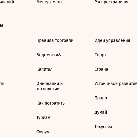
мпаний
Менеджмент
Распространение
ты
Правила торговли
Идеи управления
Ведомости&
Спорт
Капитал
Страна
ть
Инновации и
Устойчивое развити
технологии
Право
Как потратить
Думай
Туризм
Техуспех
Форум