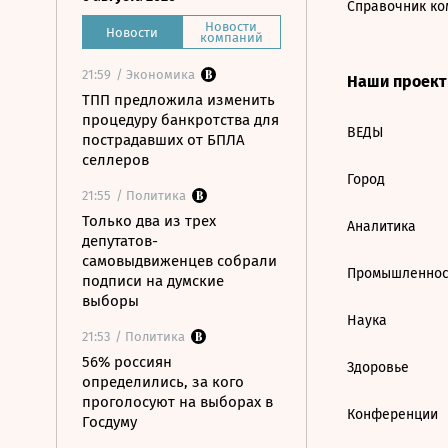
Справочник ко
Новости
Новости
компаний
21:59
/ Экономика
Наши проек
ТПП предложила изменить
процедуру банкротства для
ВЕДЫ
пострадавших от БПЛА
селлеров
Город
21:55
/ Политика
Только два из трех
Аналитика
депутатов-
самовыдвиженцев собрали
Промышленнос
подписи на думские
выборы
Наука
21:53
/ Политика
56% россиян
Здоровье
определились, за кого
проголосуют на выборах в
Конференции
Госдуму