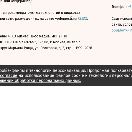
ийской Федерации).
Телефон:
+7
ния рекомендательных технологий в виджетах
й сети, размещенных на сайте vedomosti.ru:
СМИ2
,
Сайт испол
сайта, усл
обработки 
ены © АО Бизнес Ньюс Медиа, ИНН/КПП
01, ОГРН 1027739124775, 127018, г. Москва, вн.тер.г.
уг Марьина Роща, ул. Полковая, д. 3, стр. 1 1999—2026
ookie-файлы и технологии персонализации. Продолжая пользоват
согласие
на использование файлов cookie и технологий персонал
ошении обработки персональных данных.