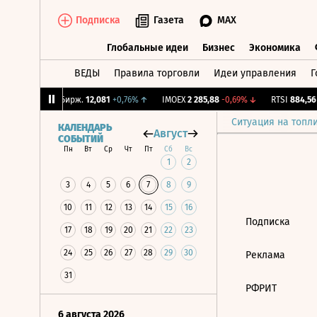
Подписка
Газета
MAX
Глобальные идеи
Бизнес
Экономика
ВЕДЫ
Правила торговли
Идеи управления
Г
Глобальные идеи
Бизнес
Экономик
02%
↓
CNY Бирж.
12,081
+0,76%
↑
IMOEX
2 285,88
-0,69%
↓
RTSI
884,56
-
Ситуация на топл
КАЛЕНДАРЬ
Август
СОБЫТИЙ
Пн
Вт
Ср
Чт
Пт
Сб
Вс
1
2
3
4
5
6
7
8
9
10
11
12
13
14
15
16
Подписка
17
18
19
20
21
22
23
24
25
26
27
28
29
30
Реклама
31
РФРИТ
6 августа 2026