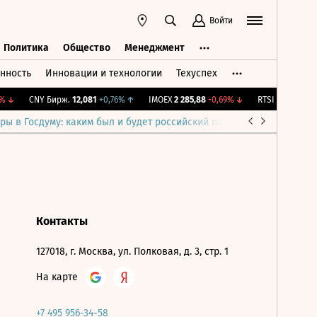
Войти
Политика
Общество
Менеджмент
нность
Инновации и технологии
Техуспех
ть
Политика
Общество
Менеджмент
↓
CNY Бирж.
12,081
+0,76%
↑
IMOEX
2 285,88
-0,69%
↓
RTSI
884,56
-1,2
ры в Госдуму: каким был и будет российский парламент
Война н
Контакты
127018, г. Москва, ул. Полковая, д. 3, стр. 1
На карте
+7 495 956-34-58