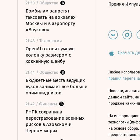
21:50
/ Общество
Премия Импул
Бомбилам запретят
таксовать на вокзалах
Москвы и в аэропорту
«Внуково»
21:48
/ Технологии
OpenAI готовит умную
Скачать дл
колонку размером с
хоккейную шайбу
21:44
/ Общество
Любое использов
правил перепеч
Бюджетные места ведущих
вузов занимает все больше
Новости, аналити
олимпиадников
данном сайте, не
продаже каких-л
21:42
/ Финансы
РНПК сохранила
На информацион
перестрахование военных
технологии (инф
рисков в Азовском и
на основе сбора,
Черном морях
предпочтениям п