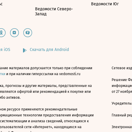
ьс
Ведомости Юг
Ведомости Северо-
Запад
я iOS
Скачать для Android
ание материалов допускается только при соблюдении
Сетевое изд
атки
и при наличии гиперссылки на vedomosti.ru
Решение Фе
ка, прогнозы и другие материалы, представленные на
информацио
 являются офертой или рекомендацией к покупке или
от 27 ноября
ибо активов.
Учредитель
ном ресурсе применяются рекомендательные
ормационные технологии предоставления информации
Главный ре
 систематизации и анализа сведений, относящихся к
ользователей сети «Интернет», находящихся на
Электронна