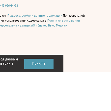
 495 956-34-58
ьзует
IP адреса, cookie и данные геолокации
Пользователей
овия использования содержатся в
Политике в отношении
персональных данных АО «Бизнес Ньюс Медиа»
ься данным
Принять
изации в