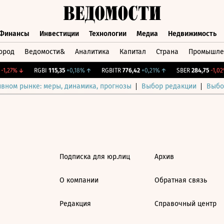
Финансы
Инвестиции
Технологии
Медиа
Недвижимость
ород
Ведомости&
Аналитика
Капитал
Страна
Промышле
а
Финансы
Инвестиции
Технологии
Медиа
Недвижимос
1,27%
↓
RGBI
115,35
+0,18%
↑
RGBITR
776,42
+0,21%
↑
SBER
284,75
-1,02%
ивном рынке: меры, динамика, прогнозы
Выбор редакции
Выбо
Подписка для юр.лиц
Архив
О компании
Обратная связь
Редакция
Справочный центр