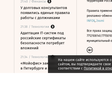
территории Росс
21:40
/ Финансы
У долговых консультантов
Правила примене
появились единые правила
рекламно-обменно
работы с должниками
INFOX
,
24smi
21:38
/ Технологии
Все права защищ
Адаптация IT-систем под
7712108141/7715010
российские сертификаты
муниципальный окр
безопасности потребует
вложений
21:34
/ Технологии
На нашем сайте используются c
«Мойофис» закрыл офисы
сайтом, вы подтверждаете свое
в Петербурге и Иннополисе
соответствии с
Политикой в отн
21:33
/ Политика
Россия поддержала
расширение
авиасообщения с
Казахстаном
21:28
/ Недвижимость