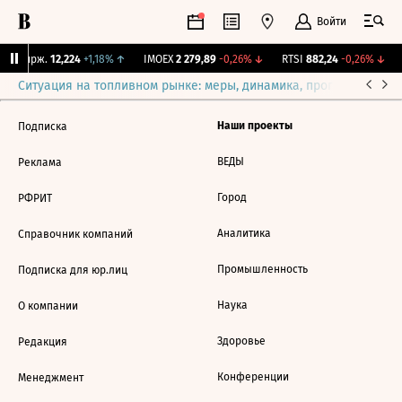
Войти
NY Бирж.
12,224
+1,18%
↑
IMOEX
2 279,89
-0,26%
↓
RTSI
882,24
-0,26%
↓
Ситуация на топливном рынке: меры, динамика, прогнозы
Выб
Наши проекты
Подписка
ВЕДЫ
Реклама
Город
РФРИТ
Аналитика
Справочник компаний
Промышленность
Подписка для юр.лиц
Наука
О компании
Здоровье
Редакция
Конференции
Менеджмент