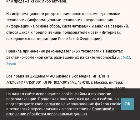
или продаже каких-либо активов.
На информационном ресурсе применяются рекомендательные
технологии (информационные технологии предоставления
информации на основе сбора, систематизации и анализа сведений,
относящихся к предпочтениям пользователей сети «Интернет»,
находящихся на территории Российской Федерации).
Правила применения рекомендательных технологий в виджетах
рекламно-обменной сети, размещенных на сайте vedomosti.ru:
СМИ2
,
24smi
Все права защищены © АО Бизнес Ньюс Медиа, ИНН/КПП
7712108141/771501001, ОГРН 1027739124775, 127018, г. Москва, вн.тер.г.
муниципальный округ Марьина Роща, ул. Полковая, д. 3, стр. 1 1999—
На нашем сайте используются cookie-файлы и технологии
2026
персонализации. Продолжая пользоваться данным сайтом, вы
ОК
подтверждаете свое
согласие
на использование файлов cookie
и технологий персонализации в соответствии с
Политикой в
отношении обработки персональных данных.