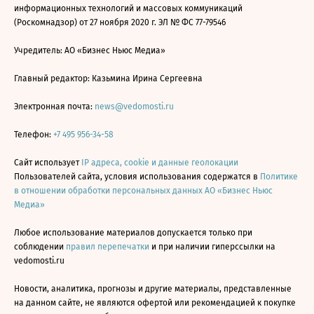
информационных технологий и массовых коммуникаций
(Роскомнадзор) от 27 ноября 2020 г. ЭЛ № ФС 77-79546
Учредитель: АО «Бизнес Ньюс Медиа»
Главный редактор: Казьмина Ирина Сергеевна
Электронная почта:
news@vedomosti.ru
Телефон:
+7 495 956-34-58
Сайт использует
IP адреса, cookie и данные геолокации
Пользователей сайта, условия использования содержатся в
Политике
в отношении обработки персональных данных АО «Бизнес Ньюс
Медиа»
Любое использование материалов допускается только при
соблюдении
правил перепечатки
и при наличии гиперссылки на
vedomosti.ru
Новости, аналитика, прогнозы и другие материалы, представленные
на данном сайте, не являются офертой или рекомендацией к покупке