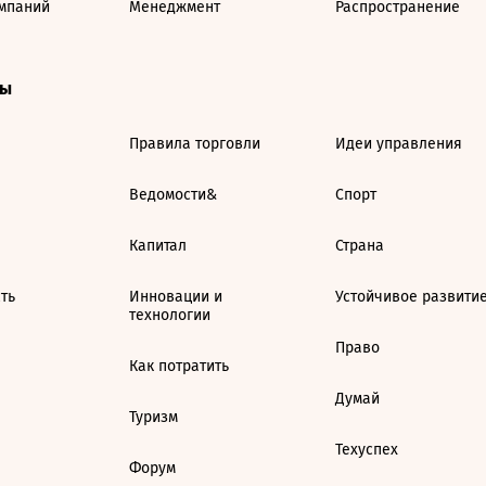
мпаний
Менеджмент
Распространение
ты
Правила торговли
Идеи управления
Ведомости&
Спорт
Капитал
Страна
ть
Инновации и
Устойчивое развити
технологии
Право
Как потратить
Думай
Туризм
Техуспех
Форум