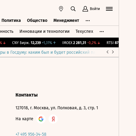
Войти
Политика
Общество
Менеджмент
нность
Инновации и технологии
Техуспех
ть
Политика
Общество
Менеджмент
↓
CNY Бирж.
12,239
+1,31%
↑
IMOEX
2 281,31
-0,2%
↓
RTSI
874,64
-1,12%
ры в Госдуму: каким был и будет российский парламент
Война н
Контакты
127018, г. Москва, ул. Полковая, д. 3, стр. 1
На карте
+7 495 956-34-58