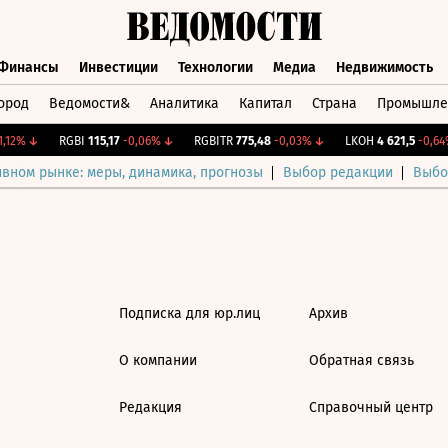
Финансы
Инвестиции
Технологии
Медиа
Недвижимость
ород
Ведомости&
Аналитика
Капитал
Страна
Промышле
а
Финансы
Инвестиции
Технологии
Медиа
Недвижимос
,12%
↓
RGBI
115,17
-0,06%
↓
RGBITR
775,48
-0,03%
↓
LKOH
4 621,5
-0,64%
ивном рынке: меры, динамика, прогнозы
Выбор редакции
Выбо
Подписка для юр.лиц
Архив
О компании
Обратная связь
Редакция
Справочный центр