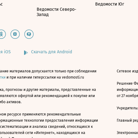
ьс
Ведомости Юг
Ведомости Северо-
Запад
я iOS
Скачать для Android
ание материалов допускается только при соблюдении
Сетевое изд
атки
и при наличии гиперссылки на vedomosti.ru
Решение Фе
ка, прогнозы и другие материалы, представленные на
информацио
 являются офертой или рекомендацией к покупке или
от 27 ноября
ибо активов.
Учредитель
ном ресурсе применяются рекомендательные
ормационные технологии предоставления информации
Главный ре
 систематизации и анализа сведений, относящихся к
ользователей сети «Интернет», находящихся на
Электронна