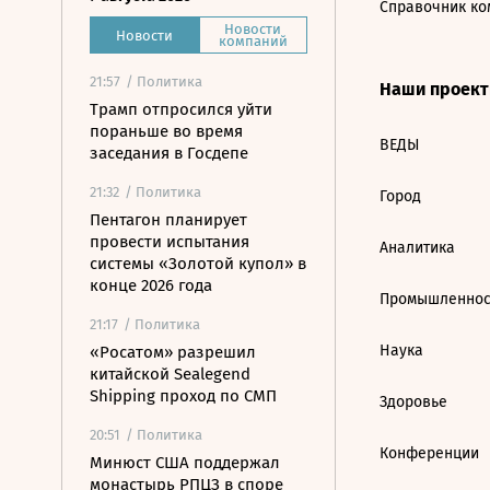
Справочник ко
Новости
Новости
компаний
21:57
/ Политика
Наши проек
Трамп отпросился уйти
пораньше во время
ВЕДЫ
заседания в Госдепе
21:32
/ Политика
Город
Пентагон планирует
провести испытания
Аналитика
системы «Золотой купол» в
конце 2026 года
Промышленнос
21:17
/ Политика
Наука
«Росатом» разрешил
китайской Sealegend
Shipping проход по СМП
Здоровье
20:51
/ Политика
Конференции
Минюст США поддержал
монастырь РПЦЗ в споре