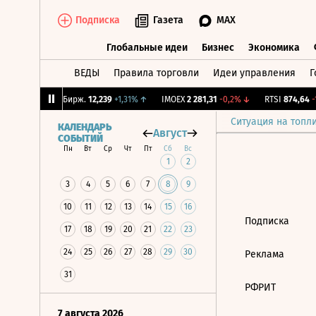
Подписка
Газета
MAX
Глобальные идеи
Бизнес
Экономика
ВЕДЫ
Правила торговли
Идеи управления
Г
Глобальные идеи
Бизнес
Экономик
,64%
↓
CNY Бирж.
12,239
+1,31%
↑
IMOEX
2 281,31
-0,2%
↓
RTSI
874,64
-1
Ситуация на топл
КАЛЕНДАРЬ
Август
СОБЫТИЙ
Пн
Вт
Ср
Чт
Пт
Сб
Вс
1
2
3
4
5
6
7
8
9
10
11
12
13
14
15
16
Подписка
17
18
19
20
21
22
23
24
25
26
27
28
29
30
Реклама
31
РФРИТ
7 августа 2026