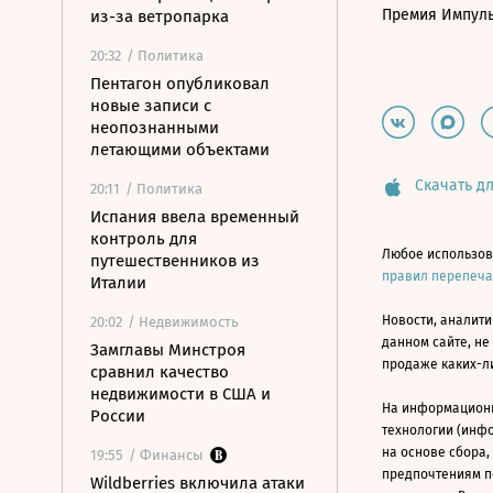
Премия Импул
из-за ветропарка
20:32
/ Политика
Пентагон опубликовал
новые записи с
неопознанными
летающими объектами
Скачать дл
20:11
/ Политика
Испания ввела временный
контроль для
Любое использов
путешественников из
правил перепеч
Италии
Новости, аналити
20:02
/ Недвижимость
данном сайте, не
Замглавы Минстроя
продаже каких-л
сравнил качество
недвижимости в США и
На информацион
России
технологии (инф
на основе сбора,
19:55
/ Финансы
предпочтениям п
Wildberries включила атаки