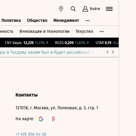
Войти
Политика
Общество
Менеджмент
нность
Инновации и технологии
Техуспех
ть
Политика
Общество
Менеджмент
CNY Бирж.
12,239
+1,31%
↑
RGSS
0,209
+1,85%
↑
UTAR
9,19
+0,44%
↑
IM
ры в Госдуму: каким был и будет российский парламент
Война н
Контакты
127018, г. Москва, ул. Полковая, д. 3, стр. 1
На карте
+7 495 956-34-58