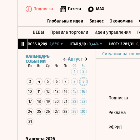
Подписка
Газета
MAX
Глобальные идеи
Бизнес
Экономика
ВЕДЫ
Правила торговли
Идеи управления
Г
Глобальные идеи
Бизнес
Экономик
39
+1,31%
↑
RGSS
0,209
+1,85%
↑
UTAR
9,19
+0,44%
↑
IMOEX
2 281,31
-0,2
Ситуация на топл
КАЛЕНДАРЬ
Август
СОБЫТИЙ
Пн
Вт
Ср
Чт
Пт
Сб
Вс
1
2
3
4
5
6
7
8
9
10
11
12
13
14
15
16
Подписка
17
18
19
20
21
22
23
24
25
26
27
28
29
30
Реклама
31
РФРИТ
9 августа 2026