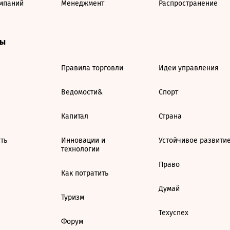
мпаний
Менеджмент
Распространение
ты
Правила торговли
Идеи управления
Ведомости&
Спорт
Капитал
Страна
ть
Инновации и
Устойчивое развити
технологии
Право
Как потратить
Думай
Туризм
Техуспех
Форум