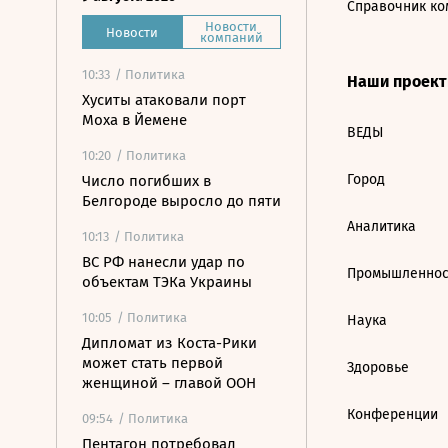
Справочник ко
Новости
Новости
компаний
10:33
/ Политика
Наши проек
Хуситы атаковали порт
Моха в Йемене
ВЕДЫ
10:20
/ Политика
Город
Число погибших в
Белгороде выросло до пяти
Аналитика
10:13
/ Политика
ВС РФ нанесли удар по
Промышленнос
объектам ТЭКа Украины
10:05
/ Политика
Наука
Дипломат из Коста-Рики
может стать первой
Здоровье
женщиной – главой ООН
Конференции
09:54
/ Политика
Пентагон потребовал