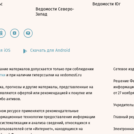
ьс
Ведомости Юг
Ведомости Северо-
Запад
я iOS
Скачать для Android
ание материалов допускается только при соблюдении
Сетевое изд
атки
и при наличии гиперссылки на vedomosti.ru
Решение Фе
ка, прогнозы и другие материалы, представленные на
информацио
 являются офертой или рекомендацией к покупке или
от 27 ноября
ибо активов.
Учредитель
ном ресурсе применяются рекомендательные
ормационные технологии предоставления информации
Главный ре
 систематизации и анализа сведений, относящихся к
ользователей сети «Интернет», находящихся на
Электронна