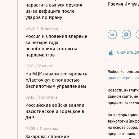
Премия Импул
нарастить выпуск оружия
из-за дефицита после
ударов по Ирану
09:26
/ Политика
Россия и Словения впервые
за четыре года
возобновили контакты
Скачать дл
парламентов
09:23
/ Бизнес
Любое использов
На МЦК начали тестировать
правил перепеч
«Ласточку» с полностью
беспилотным управлением
Новости, аналити
данном сайте, не
09:18
/ Политика
продаже каких-л
Российские войска заняли
Васютинское и Торецкое в
На информацион
ДНР
технологии (инф
на основе сбора,
09:05
/ Политика
предпочтениям п
Захарова: японские