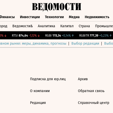
Финансы
Инвестиции
Технологии
Медиа
Недвижимость
ород
Ведомости&
Аналитика
Капитал
Страна
Промышле
а
Финансы
Инвестиции
Технологии
Медиа
Недвижимос
%
↓
RTSI
874,64
-1,12%
↓
RGBI
115,34
+0,14%
↑
RGBITR
777,39
+0,23%
↑
ивном рынке: меры, динамика, прогнозы
Выбор редакции
Выбо
Подписка для юр.лиц
Архив
О компании
Обратная связь
Редакция
Справочный центр