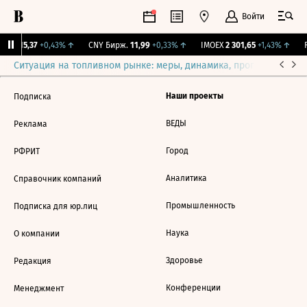
Войти
GBI
115,37
+0,43%
↑
CNY Бирж.
11,99
+0,33%
↑
IMOEX
2 301,65
+1,43%
↑
R
Ситуация на топливном рынке: меры, динамика, прогнозы
Выб
Наши проекты
Подписка
ВЕДЫ
Реклама
Город
РФРИТ
Аналитика
Справочник компаний
Промышленность
Подписка для юр.лиц
Наука
О компании
Здоровье
Редакция
Конференции
Менеджмент