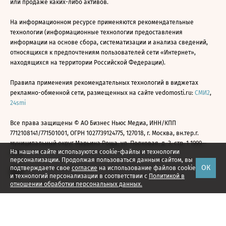
или продаже каких-либо активов.
На информационном ресурсе применяются рекомендательные
технологии (информационные технологии предоставления
информации на основе сбора, систематизации и анализа сведений,
относящихся к предпочтениям пользователей сети «Интернет»,
находящихся на территории Российской Федерации).
Правила применения рекомендательных технологий в виджетах
рекламно-обменной сети, размещенных на сайте vedomosti.ru:
СМИ2
,
24smi
Все права защищены © АО Бизнес Ньюс Медиа, ИНН/КПП
7712108141/771501001, ОГРН 1027739124775, 127018, г. Москва, вн.тер.г.
муниципальный округ Марьина Роща, ул. Полковая, д. 3, стр. 1 1999—
На нашем сайте используются cookie-файлы и технологии
2026
персонализации. Продолжая пользоваться данным сайтом, вы
ОК
подтверждаете свое
согласие
на использование файлов cookie
и технологий персонализации в соответствии с
Политикой в
отношении обработки персональных данных.