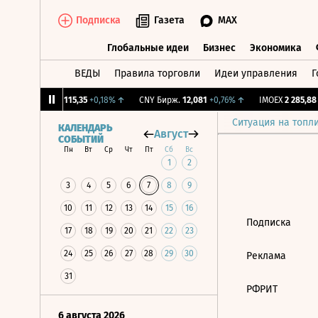
Подписка
Газета
MAX
Глобальные идеи
Бизнес
Экономика
ВЕДЫ
Правила торговли
Идеи управления
Г
Глобальные идеи
Бизнес
Экономик
,27%
↓
RGBI
115,35
+0,18%
↑
CNY Бирж.
12,081
+0,76%
↑
IMOEX
2 285,88
-
Ситуация на топл
КАЛЕНДАРЬ
Август
СОБЫТИЙ
Пн
Вт
Ср
Чт
Пт
Сб
Вс
1
2
3
4
5
6
7
8
9
10
11
12
13
14
15
16
Подписка
17
18
19
20
21
22
23
24
25
26
27
28
29
30
Реклама
31
РФРИТ
6 августа 2026