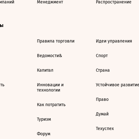
мпаний
Менеджмент
Распространение
ты
Правила торговли
Идеи управления
Ведомости&
Спорт
Капитал
Страна
ть
Инновации и
Устойчивое развити
технологии
Право
Как потратить
Думай
Туризм
Техуспех
Форум