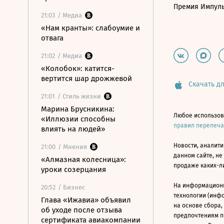
Премия Импул
21:03
/ Медиа
«Нам кранты»: слабоумие и
отвага
21:02
/ Медиа
«Колобок»: катится-
вертится шар дрожжевой
Скачать дл
21:01
/ Стиль жизни
Марина Брусникина:
Любое использов
«Иллюзии способны
правил перепеч
влиять на людей»
Новости, аналити
21:00
/ Мнения
данном сайте, не
«Алмазная колесница»:
продаже каких-л
уроки созерцания
На информацион
20:52
/ Бизнес
технологии (инф
Глава «Ижавиа» объявил
на основе сбора,
об уходе после отзыва
предпочтениям п
сертификата авиакомпании