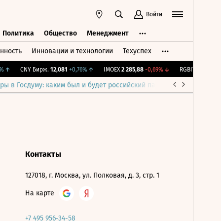
Войти
Политика
Общество
Менеджмент
нность
Инновации и технологии
Техуспех
ть
Политика
Общество
Менеджмент
%
↑
CNY Бирж.
12,081
+0,76%
↑
IMOEX
2 285,88
-0,69%
↓
RGBITR
776,42
+
ры в Госдуму: каким был и будет российский парламент
Война н
Контакты
127018, г. Москва, ул. Полковая, д. 3, стр. 1
На карте
+7 495 956-34-58