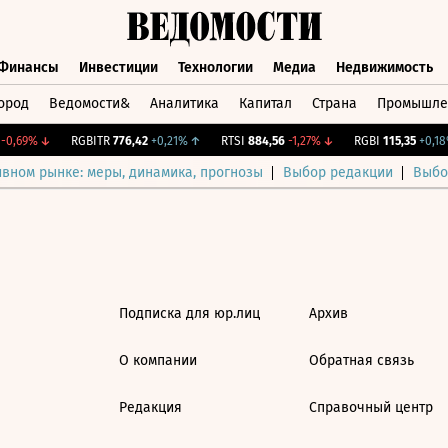
Финансы
Инвестиции
Технологии
Медиа
Недвижимость
ород
Ведомости&
Аналитика
Капитал
Страна
Промышле
а
Финансы
Инвестиции
Технологии
Медиа
Недвижимос
0,69%
↓
RGBITR
776,42
+0,21%
↑
RTSI
884,56
-1,27%
↓
RGBI
115,35
+0,18
ивном рынке: меры, динамика, прогнозы
Выбор редакции
Выбо
Подписка для юр.лиц
Архив
О компании
Обратная связь
Редакция
Справочный центр