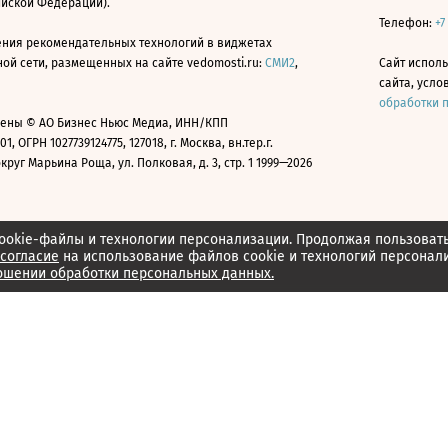
ийской Федерации).
Телефон:
+7
ния рекомендательных технологий в виджетах
й сети, размещенных на сайте vedomosti.ru:
СМИ2
,
Сайт испол
сайта, усл
обработки 
ены © АО Бизнес Ньюс Медиа, ИНН/КПП
01, ОГРН 1027739124775, 127018, г. Москва, вн.тер.г.
уг Марьина Роща, ул. Полковая, д. 3, стр. 1 1999—2026
ookie-файлы и технологии персонализации. Продолжая пользоват
согласие
на использование файлов cookie и технологий персонал
ошении обработки персональных данных.