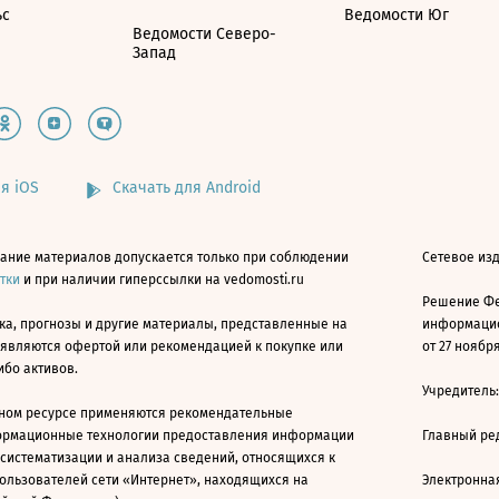
ьс
Ведомости Юг
Ведомости Северо-
Запад
я iOS
Скачать для Android
ание материалов допускается только при соблюдении
Сетевое изд
атки
и при наличии гиперссылки на vedomosti.ru
Решение Фе
ка, прогнозы и другие материалы, представленные на
информацио
 являются офертой или рекомендацией к покупке или
от 27 ноября
ибо активов.
Учредитель
ном ресурсе применяются рекомендательные
ормационные технологии предоставления информации
Главный ре
 систематизации и анализа сведений, относящихся к
ользователей сети «Интернет», находящихся на
Электронна