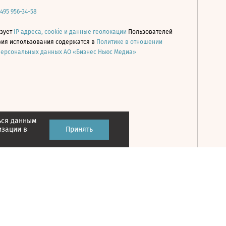
 495 956-34-58
ьзует
IP адреса, cookie и данные геолокации
Пользователей
овия использования содержатся в
Политике в отношении
персональных данных АО «Бизнес Ньюс Медиа»
ься данным
Принять
изации в