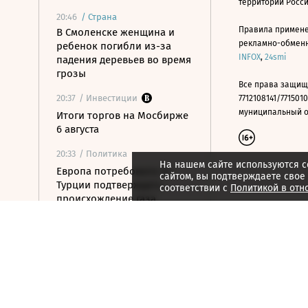
территории Росс
20:46
/
Страна
Правила примене
В Смоленске женщина и
рекламно-обменно
ребенок погибли из-за
INFOX
,
24smi
падения деревьев во время
грозы
Все права защищ
20:37
/ Инвестиции
7712108141/7715010
муниципальный окр
Итоги торгов на Мосбирже
6 августа
20:33
/ Политика
На нашем сайте используются c
Европа потребовала от
сайтом, вы подтверждаете свое
Турции подтверждать
соответствии с
Политикой в отн
происхождение газа
20:31
/ Бизнес
Поставки саудовской нефти
в США в июле упали до
нуля впервые с 1985 года
20:10
/ Политика