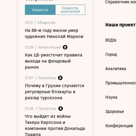
Справочник ко
Новости
Новости
компаний
21:12
/ Общество
Наши проек
На 88-м году жизни умер
художник Николай Марков
ВЕДЫ
21:09
/ Инвестиции
Город
Как ЦБ ужесточит правила
выхода на фондовый
рынок
Аналитика
21:07
/ Политика
Промышленнос
Почему в Грузии случаются
регулярные блэкауты в
Наука
разгар турсезона
21:06
/ Политика
Здоровье
Что выйдет из войны
Такера Карлсона и
Конференции
компании против Дональда
Трампа