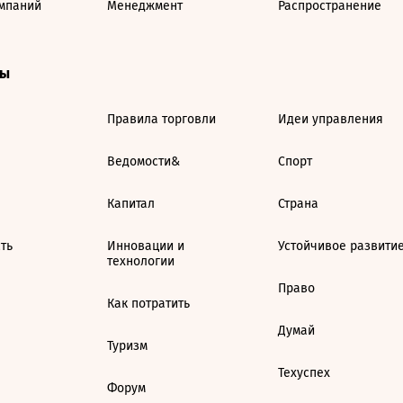
мпаний
Менеджмент
Распространение
ты
Правила торговли
Идеи управления
Ведомости&
Спорт
Капитал
Страна
ть
Инновации и
Устойчивое развити
технологии
Право
Как потратить
Думай
Туризм
Техуспех
Форум