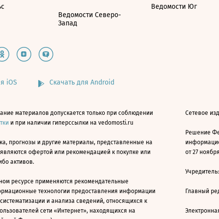
ьс
Ведомости Юг
Ведомости Северо-
Запад
я iOS
Скачать для Android
ание материалов допускается только при соблюдении
Сетевое изд
атки
и при наличии гиперссылки на vedomosti.ru
Решение Фе
ка, прогнозы и другие материалы, представленные на
информацио
 являются офертой или рекомендацией к покупке или
от 27 ноября
ибо активов.
Учредитель
ном ресурсе применяются рекомендательные
ормационные технологии предоставления информации
Главный ре
 систематизации и анализа сведений, относящихся к
ользователей сети «Интернет», находящихся на
Электронна