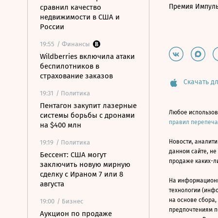
Премия Импул
сравнил качество
недвижимости в США и
России
19:55
/ Финансы
Wildberries включила атаки
беспилотников в
страхование заказов
Скачать дл
19:31
/ Политика
Пентагон закупит лазерные
Любое использов
системы борьбы с дронами
правил перепеч
на $400 млн
Новости, аналити
19:19
/ Политика
данном сайте, не
Бессент: США могут
продаже каких-л
заключить новую мирную
сделку с Ираном 7 или 8
На информацион
августа
технологии (инф
на основе сбора,
19:00
/ Бизнес
предпочтениям п
Аукцион по продаже