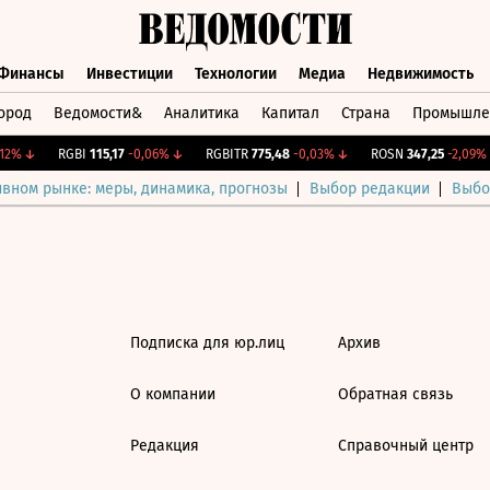
Финансы
Инвестиции
Технологии
Медиа
Недвижимость
ород
Ведомости&
Аналитика
Капитал
Страна
Промышле
а
Финансы
Инвестиции
Технологии
Медиа
Недвижимос
12%
↓
RGBI
115,17
-0,06%
↓
RGBITR
775,48
-0,03%
↓
ROSN
347,25
-2,09%
ивном рынке: меры, динамика, прогнозы
Выбор редакции
Выбо
Подписка для юр.лиц
Архив
О компании
Обратная связь
Редакция
Справочный центр