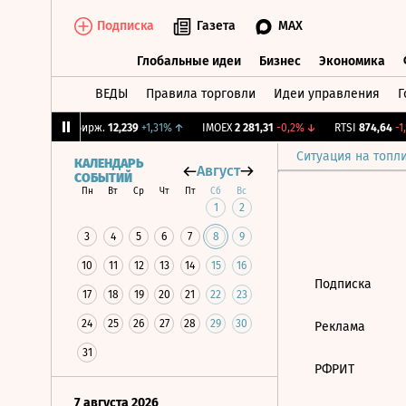
Подписка
Газета
MAX
Глобальные идеи
Бизнес
Экономика
ВЕДЫ
Правила торговли
Идеи управления
Г
Глобальные идеи
Бизнес
Экономик
09%
↓
CNY Бирж.
12,239
+1,31%
↑
IMOEX
2 281,31
-0,2%
↓
RTSI
874,64
-1,
Ситуация на топл
КАЛЕНДАРЬ
Август
СОБЫТИЙ
Пн
Вт
Ср
Чт
Пт
Сб
Вс
1
2
3
4
5
6
7
8
9
10
11
12
13
14
15
16
Подписка
17
18
19
20
21
22
23
24
25
26
27
28
29
30
Реклама
31
РФРИТ
7 августа 2026