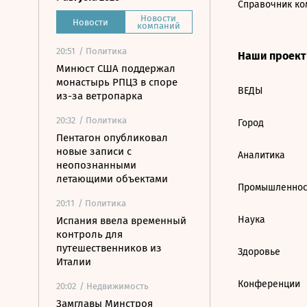
Справочник ко
Новости
Новости
компаний
20:51
/ Политика
Наши проек
Минюст США поддержал
монастырь РПЦЗ в споре
ВЕДЫ
из-за ветропарка
20:32
/ Политика
Город
Пентагон опубликовал
новые записи с
Аналитика
неопознанными
летающими объектами
Промышленнос
20:11
/ Политика
Наука
Испания ввела временный
контроль для
путешественников из
Здоровье
Италии
Конференции
20:02
/ Недвижимость
Замглавы Минстроя