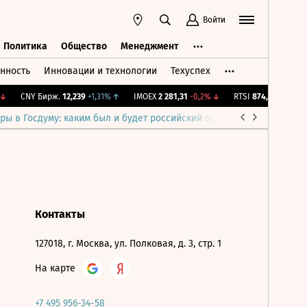
Войти
Политика
Общество
Менеджмент
нность
Инновации и технологии
Техуспех
ть
Политика
Общество
Менеджмент
↓
CNY Бирж.
12,239
+1,31%
↑
IMOEX
2 281,31
-0,2%
↓
RTSI
874,64
-1,12%
↓
ры в Госдуму: каким был и будет российский парламент
Война н
Контакты
127018, г. Москва, ул. Полковая, д. 3, стр. 1
На карте
+7 495 956-34-58