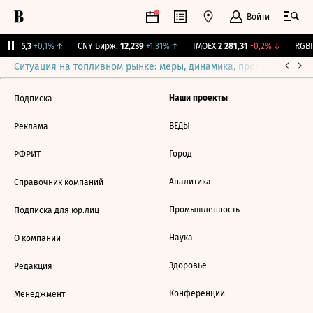
Войти
BI
115,3
+0,1%
↑
CNY Бирж.
12,239
+1,31%
↑
IMOEX
2 281,31
-0,2%
↓
RGBI
Ситуация на топливном рынке: меры, динамика, прогнозы
Выб
Наши проекты
Подписка
ВЕДЫ
Реклама
Город
РФРИТ
Аналитика
Справочник компаний
Промышленность
Подписка для юр.лиц
Наука
О компании
Здоровье
Редакция
Конференции
Менеджмент