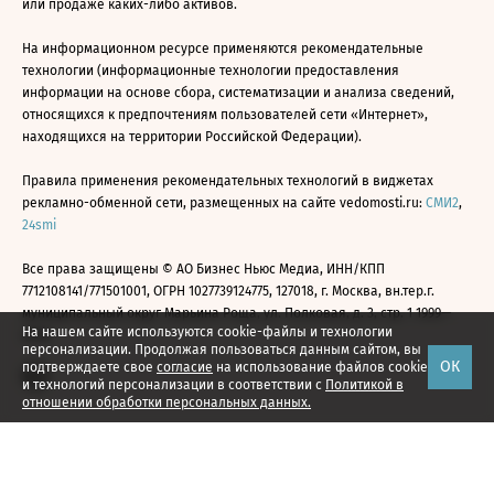
или продаже каких-либо активов.
На информационном ресурсе применяются рекомендательные
технологии (информационные технологии предоставления
информации на основе сбора, систематизации и анализа сведений,
относящихся к предпочтениям пользователей сети «Интернет»,
находящихся на территории Российской Федерации).
Правила применения рекомендательных технологий в виджетах
рекламно-обменной сети, размещенных на сайте vedomosti.ru:
СМИ2
,
24smi
Все права защищены © АО Бизнес Ньюс Медиа, ИНН/КПП
7712108141/771501001, ОГРН 1027739124775, 127018, г. Москва, вн.тер.г.
муниципальный округ Марьина Роща, ул. Полковая, д. 3, стр. 1 1999—
На нашем сайте используются cookie-файлы и технологии
2026
персонализации. Продолжая пользоваться данным сайтом, вы
ОК
подтверждаете свое
согласие
на использование файлов cookie
и технологий персонализации в соответствии с
Политикой в
отношении обработки персональных данных.