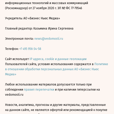
информационных технологий и массовых коммуникаций
(Роскомнадзор) от 27 ноября 2020 г. ЭЛ № ФС 77-79546
Учредитель: АО «Бизнес Ньюс Медиа»
Главный редактор: Казьмина Ирина Сергеевна
Электронная почта:
news@vedomosti.ru
Телефон:
+7 495 956-34-58
Сайт использует
IP адреса, cookie и данные геолокации
Пользователей сайта, условия использования содержатся в
Политике
в отношении обработки персональных данных АО «Бизнес Ньюс
Медиа»
Любое использование материалов допускается только при
соблюдении
правил перепечатки
и при наличии гиперссылки на
vedomosti.ru
Новости, аналитика, прогнозы и другие материалы, представленные
на данном сайте, не являются офертой или рекомендацией к покупке