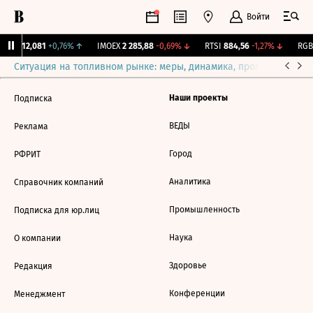
Войти
ирж.
12,081
+0,76%
↑
IMOEX
2 285,88
-0,69%
↓
RTSI
884,56
-1,27%
↓
RGBI
Ситуация на топливном рынке: меры, динамика, прогнозы
Выб
Наши проекты
Подписка
ВЕДЫ
Реклама
Город
РФРИТ
Аналитика
Справочник компаний
Промышленность
Подписка для юр.лиц
Наука
О компании
Здоровье
Редакция
Конференции
Менеджмент