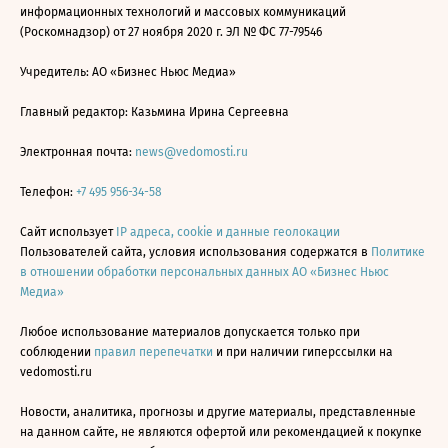
информационных технологий и массовых коммуникаций
(Роскомнадзор) от 27 ноября 2020 г. ЭЛ № ФС 77-79546
Учредитель: АО «Бизнес Ньюс Медиа»
Главный редактор: Казьмина Ирина Сергеевна
Электронная почта:
news@vedomosti.ru
Телефон:
+7 495 956-34-58
Сайт использует
IP адреса, cookie и данные геолокации
Пользователей сайта, условия использования содержатся в
Политике
в отношении обработки персональных данных АО «Бизнес Ньюс
Медиа»
Любое использование материалов допускается только при
соблюдении
правил перепечатки
и при наличии гиперссылки на
vedomosti.ru
Новости, аналитика, прогнозы и другие материалы, представленные
на данном сайте, не являются офертой или рекомендацией к покупке