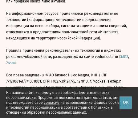
или продаже каких-либо активов.
На информационном ресурсе применяются рекомендательные
технологии (информационные технологии предоставления
информации на основе сбора, систематизации и анализа сведений,
относящихся к предпочтениям пользователей сети «Интернет»,
находящихся на территории Российской Федерации).
Правила применения рекомендательных технологий в виджетах
рекламно-обменной сети, размещенных на сайте vedomosti.ru:
СМИ2
,
24smi
Все права защищены © АО Бизнес Ньюс Медиа, ИНН/КПП
7712108141/771501001, ОГРН 1027739124775, 127018, г. Москва, вн.тер.г.
муниципальный округ Марьина Роща, ул. Полковая, д. 3, стр. 1 1999—
На нашем сайте используются cookie-файлы и технологии
2026
персонализации. Продолжая пользоваться данным сайтом, вы
ОК
подтверждаете свое
согласие
на использование файлов cookie
и технологий персонализации в соответствии с
Политикой в
отношении обработки персональных данных.