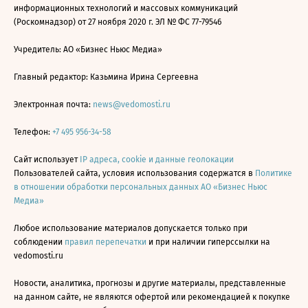
информационных технологий и массовых коммуникаций
(Роскомнадзор) от 27 ноября 2020 г. ЭЛ № ФС 77-79546
Учредитель: АО «Бизнес Ньюс Медиа»
Главный редактор: Казьмина Ирина Сергеевна
Электронная почта:
news@vedomosti.ru
Телефон:
+7 495 956-34-58
Сайт использует
IP адреса, cookie и данные геолокации
Пользователей сайта, условия использования содержатся в
Политике
в отношении обработки персональных данных АО «Бизнес Ньюс
Медиа»
Любое использование материалов допускается только при
соблюдении
правил перепечатки
и при наличии гиперссылки на
vedomosti.ru
Новости, аналитика, прогнозы и другие материалы, представленные
на данном сайте, не являются офертой или рекомендацией к покупке