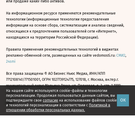
или продаже каких-либо активов.
На информационном ресурсе применяются рекомендательные
технологии (информационные технологии предоставления
информации на основе сбора, систематизации и анализа сведений,
относящихся к предпочтениям пользователей сети «Интернет»,
находящихся на территории Российской Федерации).
Правила применения рекомендательных технологий в виджетах
рекламно-обменной сети, размещенных на сайте vedomosti.ru:
СМИ2
,
24smi
Все права защищены © АО Бизнес Ньюс Медиа, ИНН/КПП
7712108141/771501001, ОГРН 1027739124775, 127018, г. Москва, вн.тер.г.
муниципальный округ Марьина Роща, ул. Полковая, д. 3, стр. 1 1999—
На нашем сайте используются cookie-файлы и технологии
2026
персонализации. Продолжая пользоваться данным сайтом, вы
ОК
подтверждаете свое
согласие
на использование файлов cookie
и технологий персонализации в соответствии с
Политикой в
отношении обработки персональных данных.