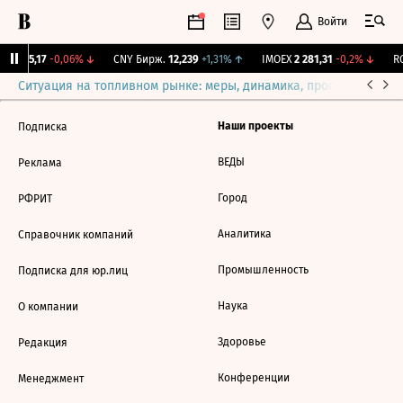
Войти
BI
115,17
-0,06%
↓
CNY Бирж.
12,239
+1,31%
↑
IMOEX
2 281,31
-0,2%
↓
RG
Ситуация на топливном рынке: меры, динамика, прогнозы
Выб
Наши проекты
Подписка
ВЕДЫ
Реклама
Город
РФРИТ
Аналитика
Справочник компаний
Промышленность
Подписка для юр.лиц
Наука
О компании
Здоровье
Редакция
Конференции
Менеджмент