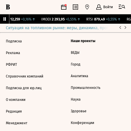
Войти
Бирж.
12,259
+0,16%
↑
IMOEX
2 293,95
+0,55%
↑
RTSI
879,49
+0,55%
↑
RGB
Ситуация на топливном рынке: меры, динамика, прогнозы
Выб
Наши проекты
Подписка
ВЕДЫ
Реклама
Город
РФРИТ
Аналитика
Справочник компаний
Промышленность
Подписка для юр.лиц
Наука
О компании
Здоровье
Редакция
Конференции
Менеджмент