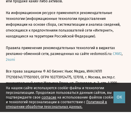
или продаже каких-либо активов.
На информационном ресурсе применяются рекомендательные
технологии (информационные технологии предоставления
информации на основе сбора, систематизации и анализа сведений,
относящихся к предпочтениям пользователей сети «Интернет»,
находящихся на территории Российской Федерации).
Правила применения рекомендательных технологий в виджетах
рекламно-обменной сети, размещенных на сайте vedomosti.ru:
СМИ2
,
24smi
Все права защищены © АО Бизнес Ньюс Медиа, ИНН/КПП
7712108141/771501001, ОГРН 1027739124775, 127018, г. Москва, вн.тер.г.
муниципальный округ Марьина Роща, ул. Полковая, д. 3, стр. 1 1999—
На нашем сайте используются cookie-файлы и технологии
2026
персонализации. Продолжая пользоваться данным сайтом, вы
ОК
подтверждаете свое
согласие
на использование файлов cookie
и технологий персонализации в соответствии с
Политикой в
отношении обработки персональных данных.