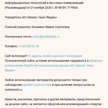
информационных технологий и массовых коммуникаций
(Роскомнадзор) от 27 ноября 2020 г. ЭЛ № ФС 77-79546
Учредитель: АО «Бизнес Ньюс Медиа»
Главный редактор: Казьмина Ирина Сергеевна
Электронная почта:
news@vedomosti.ru
Телефон:
+7 495 956-34-58
Сайт использует
IP адреса, cookie и данные геолокации
Пользователей сайта, условия использования содержатся в
Политике
в отношении обработки персональных данных АО «Бизнес Ньюс
Медиа»
Любое использование материалов допускается только при
соблюдении
правил перепечатки
и при наличии гиперссылки на
vedomosti.ru
Новости, аналитика, прогнозы и другие материалы, представленные
на данном сайте, не являются офертой или рекомендацией к покупке