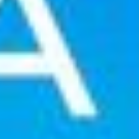
Лучшие букмекерские конторы
5
/5
Обзор
На сайт
5
/5
Обзор
На сайт
5
/5
Обзор
На сайт
Смотреть полный список
Легальные букмекеры России
5
/5
Обзор
На сайт
5
/5
Обзор
На сайт
5
/5
Обзор
На сайт
Смотреть полный список
Топ букмекеров на Андроид
5
/5
Обзор
На сайт