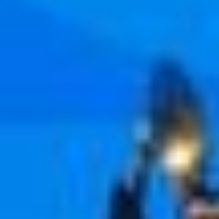
Премьер-лига возвращается!
Новости
«Зенит» — чемпион, «Спартак» — первый клуб
Москвы, лучшие бомбардиры — Кордоба и Тюкавин
Букмекеры назвали фаворитов нового сезона РПЛ
Новости
Матч «Ротор» — «СКА-Хабаровск» стал самым
крупным по обороту букмекеров во 2-м туре Лиги PARI
Экспресс-ставка принесла беттору более 800 тысяч
рублей
Новости
Победа Англии над Францией принесла беттору более
41 000 000 рублей
Один из самых крупных выигрышей в PARI на ЧМ-2026
Новости
Бетторы считают Испанию фаворитом 90 минут финала
ЧМ-2026, но верят в чемпионство Аргентины