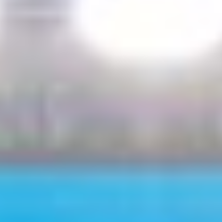
2026 году
Букмекеры
Лучшие букмекерские конторы для ставок на киберспорт в
2026 году
Букмекеры
Главная
Аналитика
Клиенты PARI: Falcons без Malr1ne
остановит PARIVISION на DreamLeague
Клиенты PARI: Falcons без
Malr1ne остановит
PARIVISION на DreamLeague
Обновлено:
21 февраля 2025, 11:35
Ставка на проход в следующую стадию PARIVISION
составляет 1.60