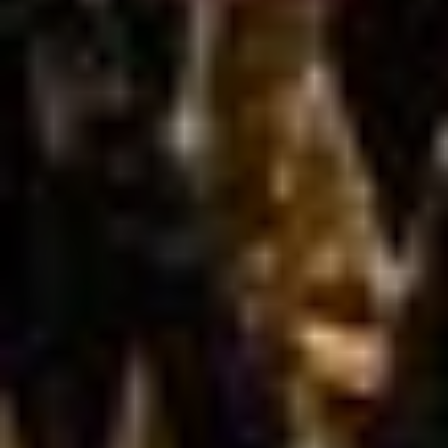
5
/5
Обзор
На сайт
5
/5
Обзор
На сайт
Смотреть полный список
Топ букмекерских контор на iOS
5
/5
Обзор
На сайт
5
/5
Обзор
На сайт
5
/5
Обзор
На сайт
Смотреть полный список
Лучшие букмекерские конторы
5
/5
Обзор
На сайт
5
/5
Обзор
На сайт
5
/5
Обзор
На сайт
Смотреть полный список
Легальные букмекеры России