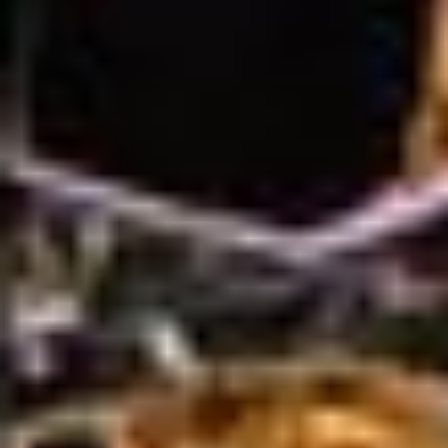
Топы букмекеров
Смотреть всё
БК с минимальным депозитом
5
/5
Обзор
На сайт
5
/5
Обзор
На сайт
5
/5
Обзор
На сайт
Смотреть полный список
Букмекеры с бонусами
5
/5
Обзор
На сайт
5
/5
Обзор
На сайт
5
/5
Обзор
На сайт
Смотреть полный список