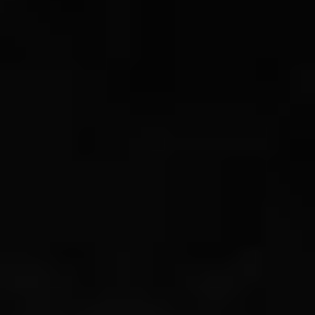
Источник: PARI
29 октября в шестом туре регулярного сезона Евролиги
«Олимпиакос» встретится с мадридским «Реалом». Игра
начнется в 22:15 по московскому времени. Аналитики
букмекерской компании PARI
оценили
шансы команд и изучили
ставки клиентов на грядущую встречу.
Аналитики не считают ни одну из команд фаворитом, но
отдают небольшое предпочтение «Олимпиакосу».
Поставить
на победу хозяев можно за
1.65
, что соответствует примерно
58% вероятности. Триумф «Реала» котируется за
2.25
(около
42%).