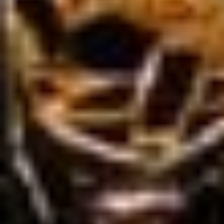
Букмекеры с лайв-ставками
5
/5
Обзор
На сайт
5
/5
Обзор
На сайт
5
/5
Обзор
На сайт
Смотреть полный список
БК с мобильной версией
5
/5
Обзор
На сайт
5
/5
Обзор
На сайт
5
/5
Обзор
На сайт
Смотреть полный список
Киберспортивные букмекеры
5
/5
Обзор
На сайт