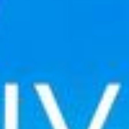
2 мая итальянская «Фиорентина» примет бельгийский «Брюгге
22:00 по московскому времени. Аналитики букмекерской компан
Букмекеры считают, что у хозяев больше шансов на победу в
можно за
4.80
(около 20%). Ничья оценивается коэффициентом
Клиенты PARI склоняются к победе флорентийцев, на которых 
В общем объеме ставок на исход двухматчевого противостояни
По оценкам аналитиков, матч не будет результативным, и сопе
2.5 идет за
2.05
.
Если обе команды забьют, сыграет пари за
1.90
. В ставках на
котируется за
2.90
. Заключить пари на то, что «Брюгге» будет п
Самая крупная ставка на предстоящий матч среди клиентов P
ПРОГНОЗ НА МАТЧ «ФИОРЕНТИНА» - «БРЮГГЕ»
В 1/8 финала «Фиорентина» с трудом обыграла «Маккаби» из