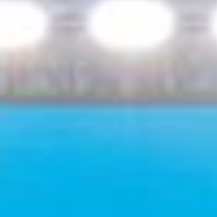
та в Мончегорске
ду
26 году
 году