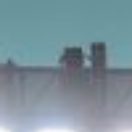
Партнерский проект
Партнерский проект
Получить бонус
Бонус для новых игроков – до 25000₽ за пополнение счёта с 
Реклама / ООО «БК «ПАРИ» 18+
Erid: 2Vtzqvh9oV2
Ведомости
Ведомости&
Город
Промышленность