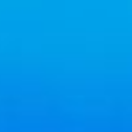
Смотреть всё