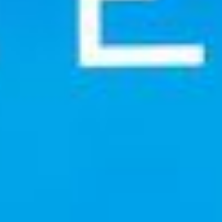
ельгийский клуб одержал две сухих победы над греческим ПАОК
претендентом на победу в Лиге конференций. Поставить на то,
бонусный счёт, по факту выполнения условий. Информация об
ках, месте и порядке получения призов или выигрышей указана