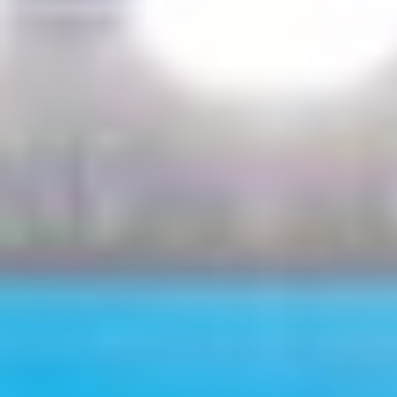
2026 году
Букмекеры
Лучшие букмекерские конторы для ставок на киберспорт в
2026 году
Букмекеры
Главная
Новости
Клиенты PARI ставят на Фрица в полуфинале
US Open против Тиафо
Клиенты PARI ставят на
Фрица в полуфинале US
Open против Тиафо
Обновлено:
6 сентября 2024, 12:41
Чисто американская разборка в США
Валентин Васильев