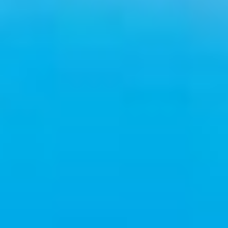
В ночь с 6 на 7 сентября в матче 1/2 финала Открытого
чемпионата США по теннису сыграют американцы Тэйлор
Фриц и Фрэнсис Тиафо. Начало встречи запланировано на
02:00 по московскому времени. Аналитики букмекерской
компании PARI
оценили
шансы теннисистов в предстоящей
встрече.
Букмекеры считают фаворитом Фрица.
Поставить
на его
победу можно по коэффициенту
1.38
, что соответствует
примерно 70% вероятности. Шансы Тиафо добиться триумфа
оцениваются котировкой
3.25
(около 30%). Соперники
встречались между собой семь раз — пока счет
противостояний 6:1 в пользу Фрица.