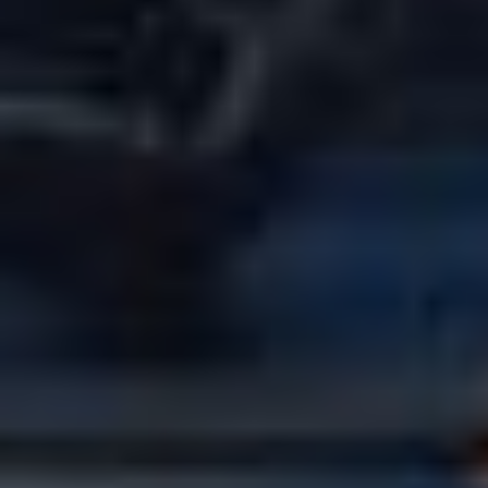
Экология
Бизнес-регата
Справочник компаний
Ведомости.СПб
Как потратить
Недвижимость
Конференции
Форум
Контакты
127018, г. Москва, ул. Полковая, д. 3, стр. 1
На карте:
+7 495 956-34-58, +7 495 956-07-16
info@vedomosti.ru
Любое использование материалов допускается только при
соблюдении
правил перепечатки
и при наличии гиперссылки
на vedomosti.ru
Новости, аналитика, прогнозы и другие материалы,
представленные на данном сайте, не являются офертой или
рекомендацией к покупке или продаже каких-либо активов.
На информационном ресурсе применяются рекомендательные