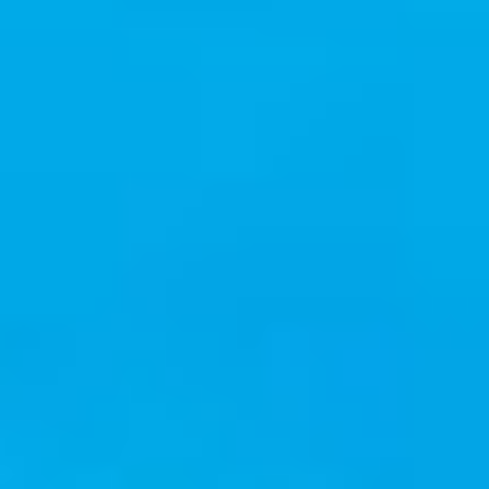
Получить до 25 000 рублей от PARI
Клиенты PARI уверены в победе Фрица: около 92% от общего
оборота ставок на исход игры приходится на его успех.
Примерно 8% распределяются в пользу Тиафо.
Ставка на Фрица с форой (-1.5) по сетам доступна за
1.83,
а на
его успех в трех партиях можно поставить с коэффициентом
3.33
. Вероятность того, что Тиафо не отдаст сопернику ни
сета, оценивается котировкой
9.15
. Поставить на то, что
Фрэнсис выиграет как минимум две партии, можно за
1.98
.
Самая крупная ставка на предстоящий матч среди
клиентов PARI —
100 000
рублей. Один из игроков собрал
экспресс из четырех событий с общим коэффициентом
1.68
и
включил в него пари на то, что Фриц выиграет хотя бы один
сет. Аналитики оценили вероятность этого исхода котировкой
1.06
.
Тэйлор Фриц посеян на Открытом чемпионате США под
номером 12. Ранее он не проходил в Нью-Йорке дальше
третьего круга. В этом году американец обыграл Камилло Уго