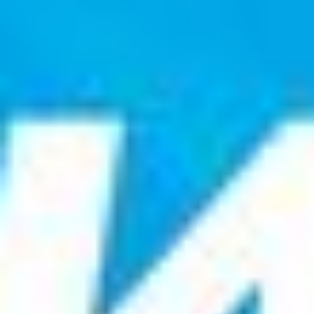
Карабелли, Маттео Берреттини, Франсиско Комесанью,
Каспера Рууда и Александра Зверева. Шансы Фрица выиграть
турнир оценили в
4.70
.
Фрэнсис Тиафо — 20-я ракетка турнира. В Нью-Йорке он уже
доходил до полуфинала в 2022 году. На этом турнире
американец победил Александра Ковачевича, Александра
Шевченко, Бена Шелтона, Алексея Попырина и Григора
Димитрова. Сделать ставку на то, что Тиафо выиграет US
Open-2024, можно с коэффициентом
16.00
.
Erid: 2VtzqukHk1d
Призовой квиз от БЕТСИТИ
Проверьте знания об истории Лиги чемпионов и заберите
подарок
* Бонус зачисляется в виде фрибета на сумму до 1500 рублей.
Фрибет – бонусные средства, зачисляемые Участнику Акции
на бонусный счёт, по факту выполнения условий.
Информация об организаторе основанных на риске игр, пари,
о правилах их проведения, о призовом фонде таких игр, пари,
о количестве, сроках, месте и порядке получения призов или
выигрышей указана на сайте www.betcity.ru. Розыгрыш