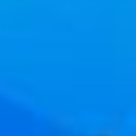
Букмекер подвел итоги главного события лета
Новости
Финал ЧМ-2026 стал самым крупным по обороту и
прибыли букмекеров матчем в году
Главные беттинговые итоги Кубка мира
Новости
«Марафон» подвел итоги чемпионата мира по футболу
Самые крупные ставки и выигрыши, наиболее
прибыльные матчи
Новости
Клиенты букмекеров уверены в победе ЦСКА над
«Балтикой» в стартовом матче РПЛ
Премьер-лига возвращается!
Новости
«Зенит» — чемпион, «Спартак» — первый клуб
Москвы, лучшие бомбардиры — Кордоба и Тюкавин
Букмекеры назвали фаворитов нового сезона РПЛ