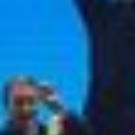
Новости
Франция - Англия, 18 июля: где смотреть матч за третье
место ЧМ-2026, прямая трансляция бесплатно
Последний матч Дешама в сборной
Показать еще
loading
Фестиваль северной культуры «Имандра» пройдет 22–23
августа в Мончегорске
Новости
Букмекер БЕТ-М обновил приветственную акцию
Новости
На UTLC CUP-2026 сыграют команды из России, Бразилии,
Сербии, Беларуси и Казахстана
Новости
ЧМ-2026 в «Марафоне»: самый крупный выигрыш, рекордные
коэффициенты и другие интересные факты
Новости
Финал ЧМ-2026 стал самым крупным по обороту и прибыли
букмекеров матчем в году
Новости
«Зенит» — чемпион, «Спартак» — первый клуб Москвы,
лучшие бомбардиры — Кордоба и Тюкавин
Новости
Карту болельщика превратят в цифровую экосистему.