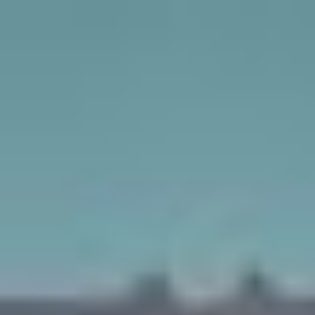
Партнерский проект
Партнерский проект
Получить бонус
Бонус для новых игроков – до 25000₽ за пополнение счёта с
промокодом VED25
Реклама / ООО «БК «ПАРИ» 18+
Erid: 2Vtzqvh9oV2
Ведомости
Ведомости&
Город