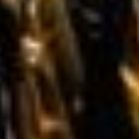
5
/5
Обзор
На сайт
5
/5
Обзор
На сайт
Смотреть полный список
Смотреть всё
Рекомендуем
«В России повысится планка единоборств. Ориентир -
чемпионат мира». Каманцев - о новых принципах судейства
Новости
Фестиваль северной культуры «Имандра» пройдет 22–23
августа в Мончегорске
Новости
Букмекер БЕТ-М обновил приветственную акцию
Новости
На UTLC CUP-2026 сыграют команды из России, Бразилии,
Сербии, Беларуси и Казахстана
Новости
ЧМ-2026 в «Марафоне»: самый крупный выигрыш, рекордные
коэффициенты и другие интересные факты
Новости