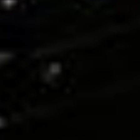
На UTLC CUP-2026 сыграют команды из России, Бразилии,
Сербии, Беларуси и Казахстана
Новости
ЧМ-2026 в «Марафоне»: самый крупный выигрыш, рекордные
коэффициенты и другие интересные факты
Новости
Финал ЧМ-2026 стал самым крупным по обороту и прибыли
букмекеров матчем в году
Новости
«Зенит» — чемпион, «Спартак» — первый клуб Москвы,
лучшие бомбардиры — Кордоба и Тюкавин
Новости
Карту болельщика превратят в цифровую экосистему.
Главный приз за прогнозы – электромобиль
Новости
Матч «Ротор» — «СКА-Хабаровск» стал самым крупным по
обороту букмекеров во 2-м туре Лиги PARI
Новости
Подписка
Реклама
Справочник компаний
Об издании
Редакция
Менеджмент