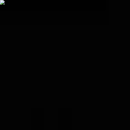
Партнерский проект
Партнерский проект
Получить бонус
Бонус для новых игроков – до 25000₽ за пополнение счёта с
промокодом VED25
Реклама / ООО «БК «ПАРИ» 18+
Erid: 2Vtzqvh9oV2
Ведомости
Ведомости&
Город