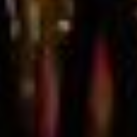
Финал ЧМ-2026 стал самым крупным по обороту и прибыли
букмекеров матчем в году
Новости
«Зенит» — чемпион, «Спартак» — первый клуб Москвы,
лучшие бомбардиры — Кордоба и Тюкавин
Новости
Карту болельщика превратят в цифровую экосистему.
Главный приз за прогнозы – электромобиль
Новости
Матч «Ротор» — «СКА-Хабаровск» стал самым крупным по
обороту букмекеров во 2-м туре Лиги PARI
Новости
БЕТСИТИ организовал на «ВТБ Арене» мероприятие к
финалу ЧМ-2026
Новости
Новое
Новости
Три российские и одна бразильская команды остаются в
борьбе за Кубок UTLC CUP-2026
Первыми полуфиналистами турнира стали
воспитанники московских академий – «Локомотив» и
«Родина»