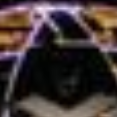
Эксперт ожидает яркий футбол от этой встречи.
«Краснодар» — «Локомотив» видится довольно
зрелищным матчем. Фаворитом идет
«Краснодар». В «Локо» букмекеры не слишком
верят. Я с ними солидарен. Думаю, что «быки»
победят. Коэффициент на их успех хороший —
1.90
. Также интересный коэффициент
2.25
на то,
что «Краснодар» выиграет в первом тайме. И
давайте интересный и рискованный вариант
предложим — «Обе забьют больше 1.5» за
4.60
».
Игра между «Краснодаром» и «Локомотивом» начнется в
субботу, 19 августа, в 19:30 по московскому времени.
Ранее по теме:
Лучшие кэшбек бонусы букмекерских контор
на сегодня
Erid: 2VtzqukHk1d
Призовой квиз от БЕТСИТИ
Проверьте знания об истории Лиги чемпионов и заберите