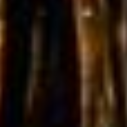
«Марафон» подвел итоги чемпионата мира по футболу
Самые крупные ставки и выигрыши, наиболее
прибыльные матчи
Новости
Клиенты букмекеров уверены в победе ЦСКА над
«Балтикой» в стартовом матче РПЛ
Премьер-лига возвращается!
Новости
«Зенит» — чемпион, «Спартак» — первый клуб
Москвы, лучшие бомбардиры — Кордоба и Тюкавин
Букмекеры назвали фаворитов нового сезона РПЛ
Новости
Матч «Ротор» — «СКА-Хабаровск» стал самым
крупным по обороту букмекеров во 2-м туре Лиги PARI
Экспресс-ставка принесла беттору более 800 тысяч
рублей
Новости