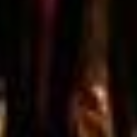
Новости
Букмекер БЕТ-М обновил приветственную акцию
До 3000 рублей фрибетами
Новости
На UTLC CUP-2026 сыграют команды из России,
Бразилии, Сербии, Беларуси и Казахстана
Представительный международный турнир стартует в
Москве
Новости
ЧМ-2026 в «Марафоне»: самый крупный выигрыш,
рекордные коэффициенты и другие интересные факты
Букмекер подвел итоги главного события лета
Новости
Финал ЧМ-2026 стал самым крупным по обороту и
прибыли букмекеров матчем в году
Главные беттинговые итоги Кубка мира
Новости