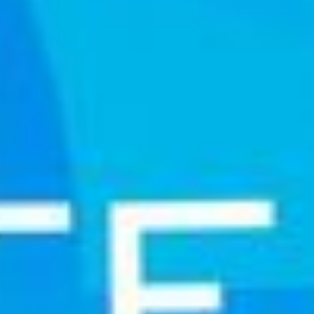
лельщиков футбола привлекает игра в столице Франции, где
ет экс-вратарь “Краснодара” Матвей Сафонов.
 Зиберт из Берлина даст в 22:00 по московскому времени.
для его нынешнего клуба это первое в истории столкновение с
о коэффициенты 1.37. Это значит, что вероятность победы
и чемпионов УЕФА в России.