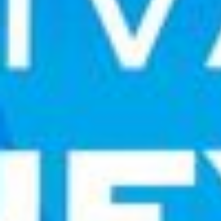
Erid: 2VtzqukHk1d
Призовой квиз от БЕТСИТИ
Проверьте знания об истории Лиги чемпионов и заберите пода
* Бонус зачисляется в виде фрибета на сумму до 1500 рублей.
организаторе основанных на риске игр, пари, о правилах их пр
на сайте www.betcity.ru. Розыгрыш происходит во время событи
Топы букмекеров
БК с минимальным депозитом
5
/5
Обзор
На сайт