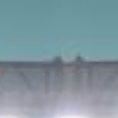
промокодом VED25