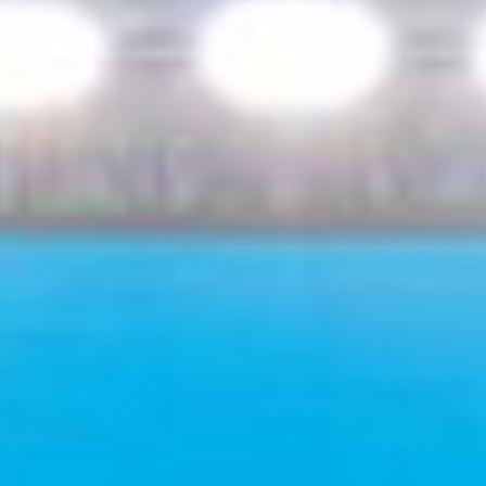
та в Мончегорске
ду
26 году
 году