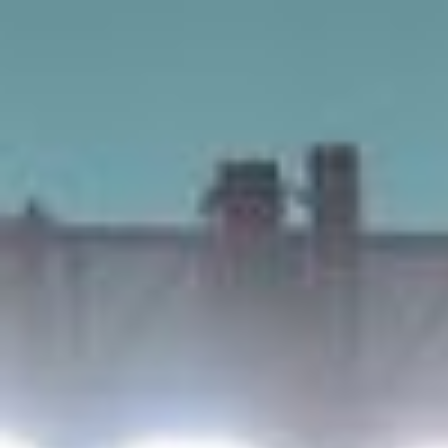
Партнерский проект
Партнерский проект
Получить бонус
Бонус для новых игроков – до 25000₽ за пополнение счёта с 
Реклама / ООО «БК «ПАРИ» 18+
Erid: 2Vtzqvh9oV2
Ведомости
Ведомости&
Город
Промышленность