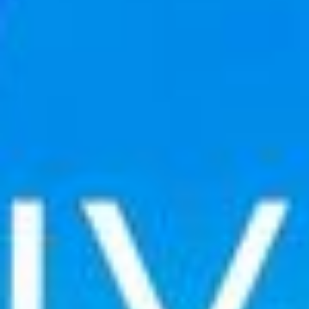
9 июня завершился Открытый чемпионат Франции по теннису
Александра Зверева из Германии. Директор по коммуникациям и
ПОЛУЧИТЬ ДО 100 000 РУБЛЕЙ ОТ PARI
Итоги мужского «Ролан Гаррос»
Прошедший «Ролан Гаррос», вероятно, подвел черту под доми
в первом круге. Ближе всех к титулу был Новак Джокович,
чемпионата Франции встретились Карлос Алькарас и Александ
Испанец уступал 1:2, но смог прибавить и в последних двух
выиграл US Open-2022 и Уимблдон-2023.