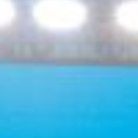
Технологии
Экология
5 августа 2026
08:28 /
Новости
Фестиваль северной культуры «Имандра» пройдет 22–23 авгус
19:09 /
Новости
Букмекер БЕТ-М обновил приветственную акцию
ТОП лучших легальных букмекерских контор России в 2026 го
Букмекеры
Лучшие букмекерские конторы для ставок на спорт в 2026 году
Букмекеры
Лучшие приложения БК для ставок на спорт
Букмекеры
Лучшие букмекерские конторы с минимальным депозитом в 20
Букмекеры
Лучшие букмекерские конторы для ставок на киберспорт в 2026
Букмекеры