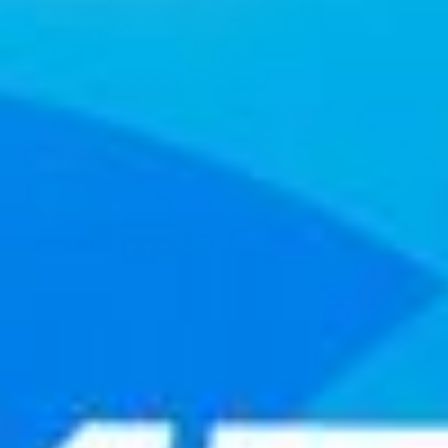
Главная
Новости
Объем ставок на мужской «Ролан Гаррос» в 20
Объем ставок на мужской «Рол
прошлым годом
Обновлено:
13 июня 2024, 14:17
PARI с итогами Открытого чемпионата Франции
Валентин Васильев