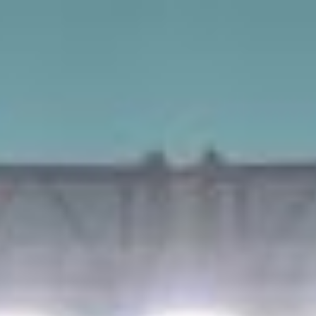
промокодом VED25