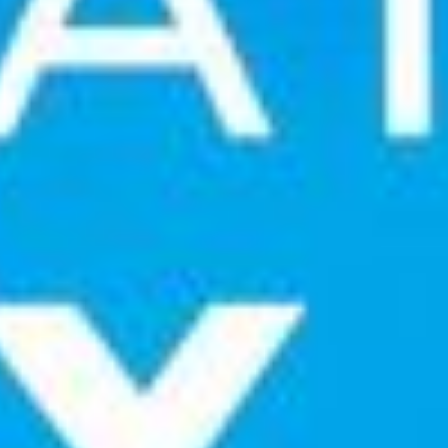
и с прошлым годом
 по теннису PARI зафиксировала рост оборота ставок на
28,
ентов PARI приходится
почти
19%
от общей доли оборота став
о 5% от общего оборота.
Испанец победил в пяти сетах.
 — Янник Синнер
в полуфинале (испанец выиграл в пяти парт
ием
Александра Зверева:
четвертьфинал против
Алекса Де Мин
Рублев — Маттео Арнальди.
Россиянин был явным фаворитом, и
вала одни из лучших результатов по турниру на матче четве
 Де Минаур (успех немца 3:0).
В топ-5 самых успешных для ко
атчи
Зверев — Руне (1/8 финала, 3:2), Махач — Медведев (1/16 
очно длинными.
лиец
Алекс Де Минаур.
Раньше он никогда не проходил дальше 