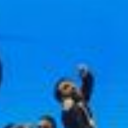
 играл в финале в 2022 и 2023 году, составила
7%.
По
3%
ари на сумму
2 451 126
рублей
на
победу Александра Зверева
артии остались за Зверевым — 6:2, 6:4, 6:2. Победа немецкого
ду Карлоса Алькараса в финале с Александром Зверевым с
вел 5:2, но проиграл пять геймов подряд. И все же Карлос смог
эффициентом
29.20.
Три события в этом экспрессе были играми
:4, 3:6, 7:6), на успех Бенджамина Хассана в матче с Рудольфом
рабельи (
2.20
, победа 7:6, 6:4). Все матчи были сложными для