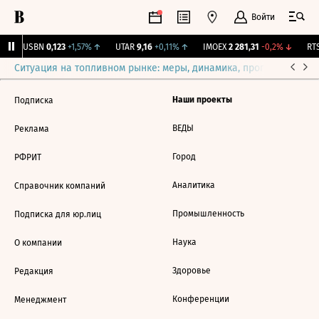
Войти
↑
USBN
0,123
+1,57%
↑
UTAR
9,16
+0,11%
↑
IMOEX
2 281,31
-0,2%
↓
RTS
Ситуация на топливном рынке: меры, динамика, прогнозы
Выб
Наши проекты
Подписка
ВЕДЫ
Реклама
Город
РФРИТ
Аналитика
Справочник компаний
Промышленность
Подписка для юр.лиц
Наука
О компании
Здоровье
Редакция
Конференции
Менеджмент