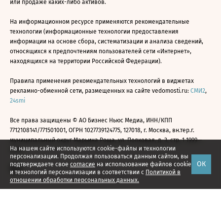
или продаже каких-либо активов.
На информационном ресурсе применяются рекомендательные
технологии (информационные технологии предоставления
информации на основе сбора, систематизации и анализа сведений,
относящихся к предпочтениям пользователей сети «Интернет»,
находящихся на территории Российской Федерации).
Правила применения рекомендательных технологий в виджетах
рекламно-обменной сети, размещенных на сайте vedomosti.ru:
СМИ2
,
24smi
Все права защищены © АО Бизнес Ньюс Медиа, ИНН/КПП
7712108141/771501001, ОГРН 1027739124775, 127018, г. Москва, вн.тер.г.
муниципальный округ Марьина Роща, ул. Полковая, д. 3, стр. 1 1999—
На нашем сайте используются cookie-файлы и технологии
2026
персонализации. Продолжая пользоваться данным сайтом, вы
ОК
подтверждаете свое
согласие
на использование файлов cookie
и технологий персонализации в соответствии с
Политикой в
отношении обработки персональных данных.