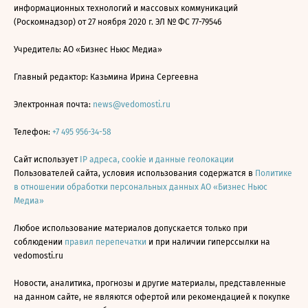
информационных технологий и массовых коммуникаций
(Роскомнадзор) от 27 ноября 2020 г. ЭЛ № ФС 77-79546
Учредитель: АО «Бизнес Ньюс Медиа»
Главный редактор: Казьмина Ирина Сергеевна
Электронная почта:
news@vedomosti.ru
Телефон:
+7 495 956-34-58
Сайт использует
IP адреса, cookie и данные геолокации
Пользователей сайта, условия использования содержатся в
Политике
в отношении обработки персональных данных АО «Бизнес Ньюс
Медиа»
Любое использование материалов допускается только при
соблюдении
правил перепечатки
и при наличии гиперссылки на
vedomosti.ru
Новости, аналитика, прогнозы и другие материалы, представленные
на данном сайте, не являются офертой или рекомендацией к покупке