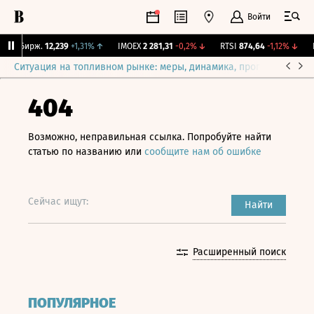
Войти
NY Бирж.
12,239
+1,31%
↑
IMOEX
2 281,31
-0,2%
↓
RTSI
874,64
-1,12%
↓
RG
Ситуация на топливном рынке: меры, динамика, прогнозы
Выб
404
Возможно, неправильная ссылка. Попробуйте найти
статью по названию или
сообщите нам об ошибке
Сейчас ищут:
Найти
Расширенный поиск
ПОПУЛЯРНОЕ