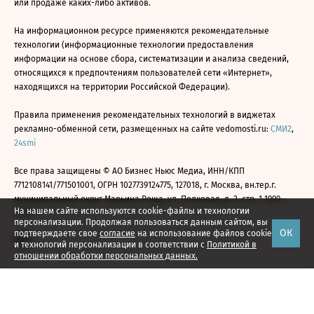
или продаже каких-либо активов.
На информационном ресурсе применяются рекомендательные
технологии (информационные технологии предоставления
информации на основе сбора, систематизации и анализа сведений,
относящихся к предпочтениям пользователей сети «Интернет»,
находящихся на территории Российской Федерации).
Правила применения рекомендательных технологий в виджетах
рекламно-обменной сети, размещенных на сайте vedomosti.ru:
СМИ2
,
24smi
Все права защищены © АО Бизнес Ньюс Медиа, ИНН/КПП
7712108141/771501001, ОГРН 1027739124775, 127018, г. Москва, вн.тер.г.
муниципальный округ Марьина Роща, ул. Полковая, д. 3, стр. 1 1999—
На нашем сайте используются cookie-файлы и технологии
2026
персонализации. Продолжая пользоваться данным сайтом, вы
ОК
подтверждаете свое
согласие
на использование файлов cookie
и технологий персонализации в соответствии с
Политикой в
отношении обработки персональных данных.