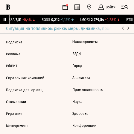
Войти
ARSA
7,51
-0,4%
↓
RGSS
0,212
+1,15%
↑
IMOEX
2 279,54
-0,28%
↓
RTSI
Ситуация на топливном рынке: меры, динамика, прогнозы
Выб
Наши проекты
Подписка
ВЕДЫ
Реклама
Город
РФРИТ
Аналитика
Справочник компаний
Промышленность
Подписка для юр.лиц
Наука
О компании
Здоровье
Редакция
Конференции
Менеджмент