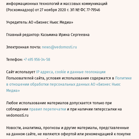
информационных технологий и массовых коммуникаций
(Роскомнадзор) от 27 ноября 2020 г. ЭЛ № ФС 77-79546
Учредитель: АО «Бизнес Ньюс Медиа»
Главный редактор: Казьмина Ирина Сергеевна
Электронная почта:
news@vedomosti.ru
Телефон:
+7 495 956-34-58
Сайт использует
IP адреса, cookie и данные геолокации
Пользователей сайта, условия использования содержатся в
Политике
в отношении обработки персональных данных АО «Бизнес Ньюс
Медиа»
Любое использование материалов допускается только при
соблюдении
правил перепечатки
и при наличии гиперссылки на
vedomosti.ru
Новости, аналитика, прогнозы и другие материалы, представленные
на данном сайте, не являются офертой или рекомендацией к покупке