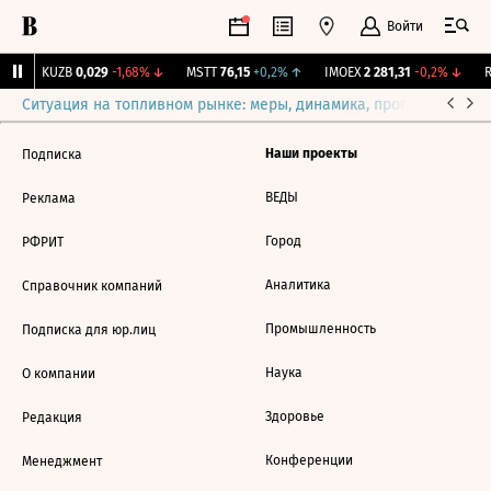
Войти
↑
KUZB
0,029
-1,68%
↓
MSTT
76,15
+0,2%
↑
IMOEX
2 281,31
-0,2%
↓
R
Ситуация на топливном рынке: меры, динамика, прогнозы
Выб
Наши проекты
Подписка
ВЕДЫ
Реклама
Город
РФРИТ
Аналитика
Справочник компаний
Промышленность
Подписка для юр.лиц
Наука
О компании
Здоровье
Редакция
Конференции
Менеджмент