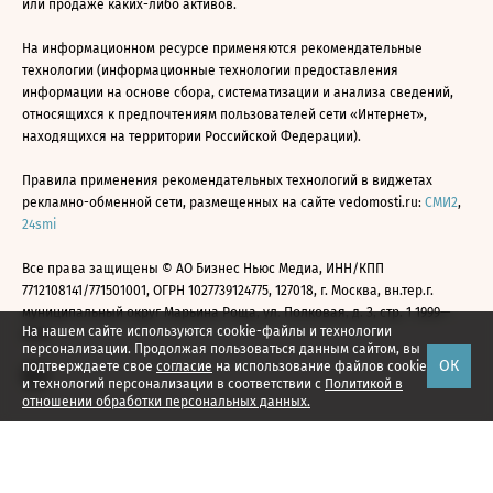
или продаже каких-либо активов.
На информационном ресурсе применяются рекомендательные
технологии (информационные технологии предоставления
информации на основе сбора, систематизации и анализа сведений,
относящихся к предпочтениям пользователей сети «Интернет»,
находящихся на территории Российской Федерации).
Правила применения рекомендательных технологий в виджетах
рекламно-обменной сети, размещенных на сайте vedomosti.ru:
СМИ2
,
24smi
Все права защищены © АО Бизнес Ньюс Медиа, ИНН/КПП
7712108141/771501001, ОГРН 1027739124775, 127018, г. Москва, вн.тер.г.
муниципальный округ Марьина Роща, ул. Полковая, д. 3, стр. 1 1999—
На нашем сайте используются cookie-файлы и технологии
2026
персонализации. Продолжая пользоваться данным сайтом, вы
ОК
подтверждаете свое
согласие
на использование файлов cookie
и технологий персонализации в соответствии с
Политикой в
отношении обработки персональных данных.