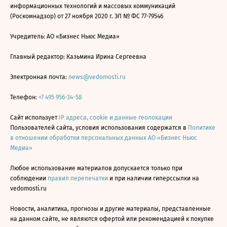
информационных технологий и массовых коммуникаций
(Роскомнадзор) от 27 ноября 2020 г. ЭЛ № ФС 77-79546
Учредитель: АО «Бизнес Ньюс Медиа»
Главный редактор: Казьмина Ирина Сергеевна
Электронная почта:
news@vedomosti.ru
Телефон:
+7 495 956-34-58
Сайт использует
IP адреса, cookie и данные геолокации
Пользователей сайта, условия использования содержатся в
Политике
в отношении обработки персональных данных АО «Бизнес Ньюс
Медиа»
Любое использование материалов допускается только при
соблюдении
правил перепечатки
и при наличии гиперссылки на
vedomosti.ru
Новости, аналитика, прогнозы и другие материалы, представленные
на данном сайте, не являются офертой или рекомендацией к покупке