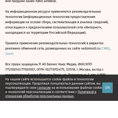
или продаже каких-либо активов.
На информационном ресурсе применяются рекомендательные
технологии (информационные технологии предоставления
информации на основе сбора, систематизации и анализа сведений,
относящихся к предпочтениям пользователей сети «Интернет»,
находящихся на территории Российской Федерации).
Правила применения рекомендательных технологий в виджетах
рекламно-обменной сети, размещенных на сайте vedomosti.ru:
СМИ2
,
24smi
Все права защищены © АО Бизнес Ньюс Медиа, ИНН/КПП
7712108141/771501001, ОГРН 1027739124775, 127018, г. Москва, вн.тер.г.
муниципальный округ Марьина Роща, ул. Полковая, д. 3, стр. 1 1999—
На нашем сайте используются cookie-файлы и технологии
2026
персонализации. Продолжая пользоваться данным сайтом, вы
ОК
подтверждаете свое
согласие
на использование файлов cookie
и технологий персонализации в соответствии с
Политикой в
отношении обработки персональных данных.