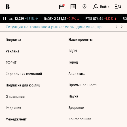
Войти
Y Бирж.
12,239
+1,31%
↑
IMOEX
2 281,31
-0,2%
↓
RTSI
874,64
-1,12%
↓
RGB
Ситуация на топливном рынке: меры, динамика, прогнозы
Выб
Наши проекты
Подписка
ВЕДЫ
Реклама
Город
РФРИТ
Аналитика
Справочник компаний
Промышленность
Подписка для юр.лиц
Наука
О компании
Здоровье
Редакция
Конференции
Менеджмент