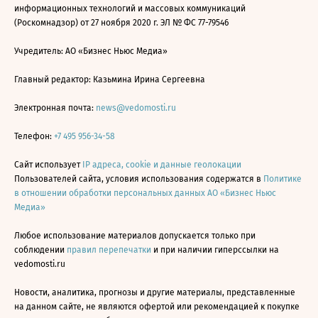
информационных технологий и массовых коммуникаций
(Роскомнадзор) от 27 ноября 2020 г. ЭЛ № ФС 77-79546
Учредитель: АО «Бизнес Ньюс Медиа»
Главный редактор: Казьмина Ирина Сергеевна
Электронная почта:
news@vedomosti.ru
Телефон:
+7 495 956-34-58
Сайт использует
IP адреса, cookie и данные геолокации
Пользователей сайта, условия использования содержатся в
Политике
в отношении обработки персональных данных АО «Бизнес Ньюс
Медиа»
Любое использование материалов допускается только при
соблюдении
правил перепечатки
и при наличии гиперссылки на
vedomosti.ru
Новости, аналитика, прогнозы и другие материалы, представленные
на данном сайте, не являются офертой или рекомендацией к покупке