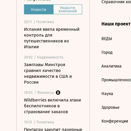
Справочник ко
Новости
Новости
компаний
20:11
/ Политика
Наши проек
Испания ввела временный
контроль для
ВЕДЫ
путешественников из
Италии
Город
20:02
/ Недвижимость
Замглавы Минстроя
Аналитика
сравнил качество
недвижимости в США и
Промышленнос
России
19:55
/ Финансы
Наука
Wildberries включила атаки
беспилотников в
Здоровье
страхование заказов
Конференции
19:31
/ Политика
Пентагон закупит лазерные