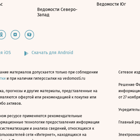
ьс
Ведомости Юг
Ведомости Северо-
Запад
я iOS
Скачать для Android
ание материалов допускается только при соблюдении
Сетевое изд
атки
и при наличии гиперссылки на vedomosti.ru
Решение Фе
ка, прогнозы и другие материалы, представленные на
информацио
 являются офертой или рекомендацией к покупке или
от 27 ноября
ибо активов.
Учредитель
ном ресурсе применяются рекомендательные
ормационные технологии предоставления информации
Главный ре
 систематизации и анализа сведений, относящихся к
ользователей сети «Интернет», находящихся на
Электронна