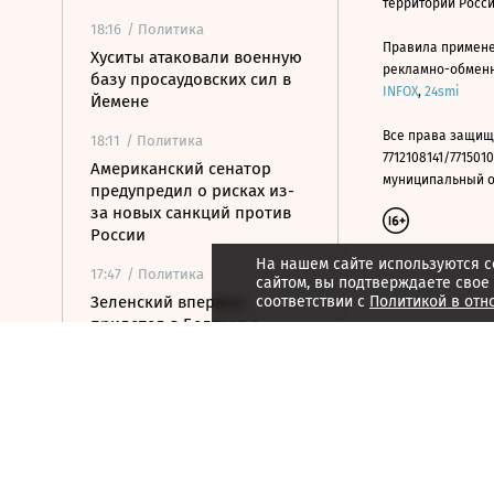
территории Росс
18:16
/ Политика
Правила примене
Хуситы атаковали военную
рекламно-обменно
базу просаудовских сил в
INFOX
,
24smi
Йемене
Все права защищ
18:11
/ Политика
7712108141/7715010
Американский сенатор
муниципальный окр
предупредил о рисках из-
за новых санкций против
России
На нашем сайте используются c
17:47
/ Политика
сайтом, вы подтверждаете свое
Зеленский впервые
соответствии с
Политикой в отн
прилетел в Белград с
официальным визитом
17:23
/ Политика
Сенат США проголосовал
за ужесточение санкций
против РФ и Ирана