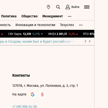
Войти
Политика
Общество
Менеджмент
нность
Инновации и технологии
Техуспех
ть
Политика
Общество
Менеджмент
↓
CNY Бирж.
12,239
+1,31%
↑
IMOEX
2 281,31
-0,2%
↓
RTSI
874,64
-1,12%
↓
ры в Госдуму: каким был и будет российский парламент
Война н
Контакты
127018, г. Москва, ул. Полковая, д. 3, стр. 1
На карте
+7 495 956-34-58