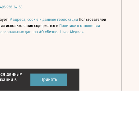
 495 956-34-58
ьзует
IP адреса, cookie и данные геолокации
Пользователей
овия использования содержатся в
Политике в отношении
персональных данных АО «Бизнес Ньюс Медиа»
ься данным
Принять
изации в