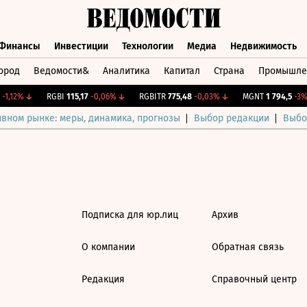
Финансы
Инвестиции
Технологии
Медиа
Недвижимость
ород
Ведомости&
Аналитика
Капитал
Страна
Промышле
а
Финансы
Инвестиции
Технологии
Медиа
Недвижимос
1,12%
↓
RGBI
115,17
-0,06%
↓
RGBITR
775,48
-0,03%
↓
MGNT
1 794,5
-3%
ивном рынке: меры, динамика, прогнозы
Выбор редакции
Выбо
Подписка для юр.лиц
Архив
О компании
Обратная связь
Редакция
Справочный центр