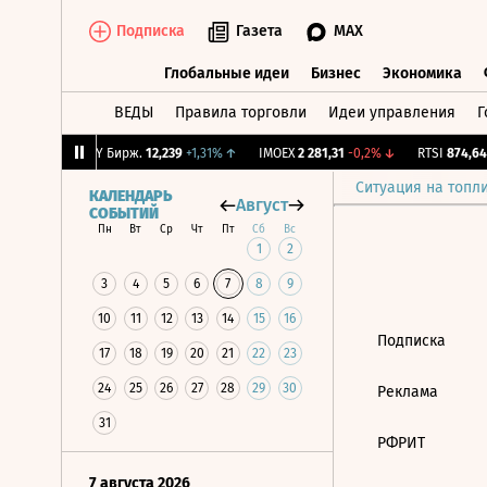
Подписка
Газета
MAX
Глобальные идеи
Бизнес
Экономика
ВЕДЫ
Правила торговли
Идеи управления
Г
Глобальные идеи
Бизнес
Экономик
,5
-3%
↓
CNY Бирж.
12,239
+1,31%
↑
IMOEX
2 281,31
-0,2%
↓
RTSI
874,64
-
Ситуация на топл
КАЛЕНДАРЬ
Август
СОБЫТИЙ
Пн
Вт
Ср
Чт
Пт
Сб
Вс
1
2
3
4
5
6
7
8
9
10
11
12
13
14
15
16
Подписка
17
18
19
20
21
22
23
24
25
26
27
28
29
30
Реклама
31
РФРИТ
7 августа 2026