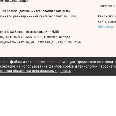
ийской Федерации).
Телефон:
+7
ния рекомендательных технологий в виджетах
й сети, размещенных на сайте vedomosti.ru:
СМИ2
,
Сайт испол
сайта, усл
обработки 
ены © АО Бизнес Ньюс Медиа, ИНН/КПП
01, ОГРН 1027739124775, 127018, г. Москва, вн.тер.г.
уг Марьина Роща, ул. Полковая, д. 3, стр. 1 1999—2026
ookie-файлы и технологии персонализации. Продолжая пользоват
согласие
на использование файлов cookie и технологий персонал
ошении обработки персональных данных.