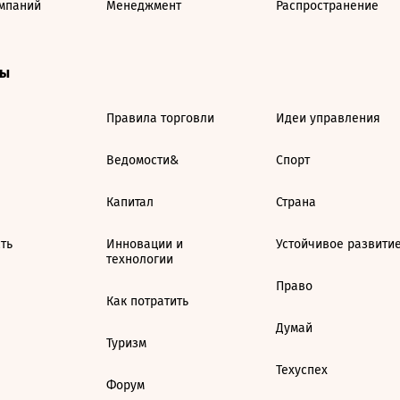
мпаний
Менеджмент
Распространение
ты
Правила торговли
Идеи управления
Ведомости&
Спорт
Капитал
Страна
ть
Инновации и
Устойчивое развити
технологии
Право
Как потратить
Думай
Туризм
Техуспех
Форум