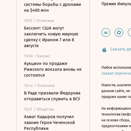
Премия Импул
системы борьбы с дронами
на $400 млн
19:19
/ Политика
Бессент: США могут
заключить новую мирную
сделку с Ираном 7 или 8
августа
Скачать дл
19:00
/ Бизнес
Аукцион по продаже
Любое использов
Рижского вокзала вновь не
правил перепеч
состоялся
Новости, аналити
18:44
/ Политика
данном сайте, не
В Раде призвали Федорова
продаже каких-л
отправиться служить в ВСУ
На информацион
18:27
/ Общество
технологии (инф
Ахмат Кадыров получил
на основе сбора,
звание Героя Чеченской
предпочтениям п
Республики