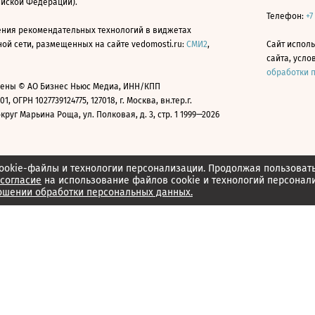
ийской Федерации).
Телефон:
+7
ния рекомендательных технологий в виджетах
й сети, размещенных на сайте vedomosti.ru:
СМИ2
,
Сайт испол
сайта, усл
обработки 
ены © АО Бизнес Ньюс Медиа, ИНН/КПП
01, ОГРН 1027739124775, 127018, г. Москва, вн.тер.г.
уг Марьина Роща, ул. Полковая, д. 3, стр. 1 1999—2026
ookie-файлы и технологии персонализации. Продолжая пользоват
согласие
на использование файлов cookie и технологий персонал
ошении обработки персональных данных.