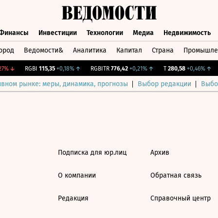
Финансы
Инвестиции
Технологии
Медиа
Недвижимость
ород
Ведомости&
Аналитика
Капитал
Страна
Промышле
а
Финансы
Инвестиции
Технологии
Медиа
Недвижимос
7%
↓
RGBI
115,35
+0,18%
↑
RGBITR
776,42
+0,21%
↑
T
280,58
+0,46%
↑
ивном рынке: меры, динамика, прогнозы
Выбор редакции
Выбо
Подписка для юр.лиц
Архив
О компании
Обратная связь
Редакция
Справочный центр