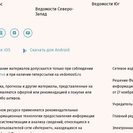
ьс
Ведомости Юг
Ведомости Северо-
Запад
я iOS
Скачать для Android
ание материалов допускается только при соблюдении
Сетевое изд
атки
и при наличии гиперссылки на vedomosti.ru
Решение Фе
ка, прогнозы и другие материалы, представленные на
информацио
 являются офертой или рекомендацией к покупке или
от 27 ноября
ибо активов.
Учредитель
ном ресурсе применяются рекомендательные
ормационные технологии предоставления информации
Главный ре
 систематизации и анализа сведений, относящихся к
ользователей сети «Интернет», находящихся на
Электронна