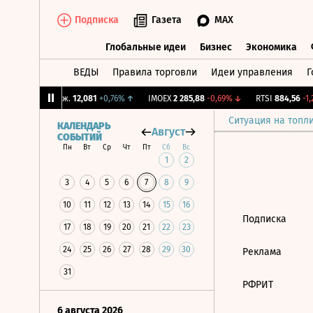
Подписка
Газета
MAX
Глобальные идеи
Бизнес
Экономика
ВЕДЫ
Правила торговли
Идеи управления
Г
Глобальные идеи
Бизнес
Экономик
%
↑
CNY Бирж.
12,081
+0,76%
↑
IMOEX
2 285,88
-0,69%
↓
RTSI
884,56
-1,2
Ситуация на топл
КАЛЕНДАРЬ
Август
СОБЫТИЙ
Пн
Вт
Ср
Чт
Пт
Сб
Вс
1
2
3
4
5
6
7
8
9
10
11
12
13
14
15
16
Подписка
17
18
19
20
21
22
23
24
25
26
27
28
29
30
Реклама
31
РФРИТ
6 августа 2026