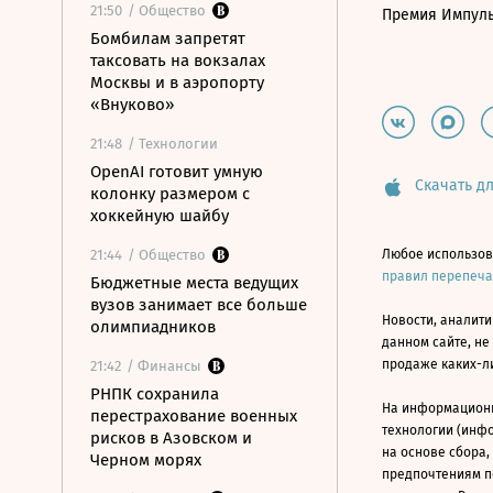
21:50
/ Общество
Премия Импул
Бомбилам запретят
таксовать на вокзалах
Москвы и в аэропорту
«Внуково»
21:48
/ Технологии
OpenAI готовит умную
Скачать дл
колонку размером с
хоккейную шайбу
21:44
/ Общество
Любое использов
правил перепеч
Бюджетные места ведущих
вузов занимает все больше
Новости, аналити
олимпиадников
данном сайте, не
продаже каких-л
21:42
/ Финансы
РНПК сохранила
На информацион
перестрахование военных
технологии (инф
рисков в Азовском и
на основе сбора,
Черном морях
предпочтениям п