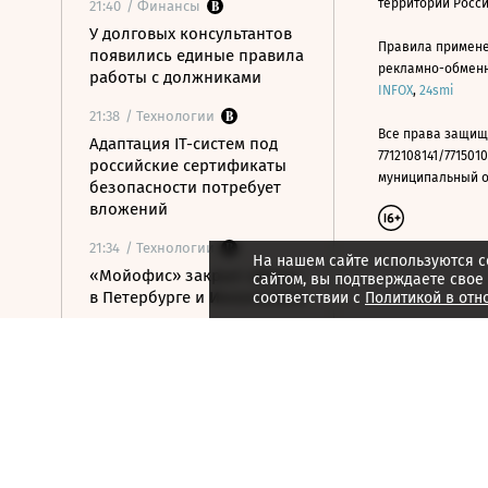
территории Росс
21:40
/ Финансы
У долговых консультантов
Правила примене
появились единые правила
рекламно-обменно
работы с должниками
INFOX
,
24smi
21:38
/ Технологии
Все права защищ
Адаптация IT-систем под
7712108141/7715010
российские сертификаты
муниципальный окр
безопасности потребует
вложений
21:34
/ Технологии
На нашем сайте используются c
«Мойофис» закрыл офисы
сайтом, вы подтверждаете свое
в Петербурге и Иннополисе
соответствии с
Политикой в отн
21:33
/ Политика
Россия поддержала
расширение
авиасообщения с
Казахстаном
21:28
/ Недвижимость