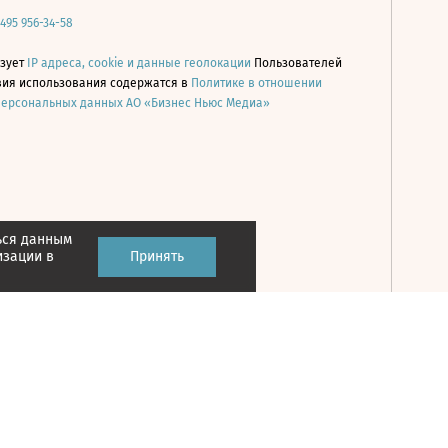
 495 956-34-58
ьзует
IP адреса, cookie и данные геолокации
Пользователей
овия использования содержатся в
Политике в отношении
персональных данных АО «Бизнес Ньюс Медиа»
ься данным
Принять
изации в