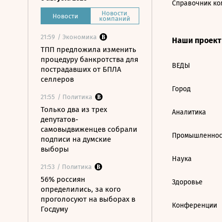
Справочник ко
Новости
Новости
компаний
21:59
/ Экономика
Наши проек
ТПП предложила изменить
процедуру банкротства для
ВЕДЫ
пострадавших от БПЛА
селлеров
Город
21:55
/ Политика
Только два из трех
Аналитика
депутатов-
самовыдвиженцев собрали
Промышленнос
подписи на думские
выборы
Наука
21:53
/ Политика
56% россиян
Здоровье
определились, за кого
проголосуют на выборах в
Конференции
Госдуму