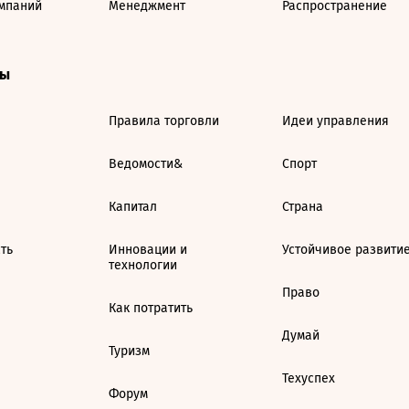
мпаний
Менеджмент
Распространение
ты
Правила торговли
Идеи управления
Ведомости&
Спорт
Капитал
Страна
ть
Инновации и
Устойчивое развити
технологии
Право
Как потратить
Думай
Туризм
Техуспех
Форум