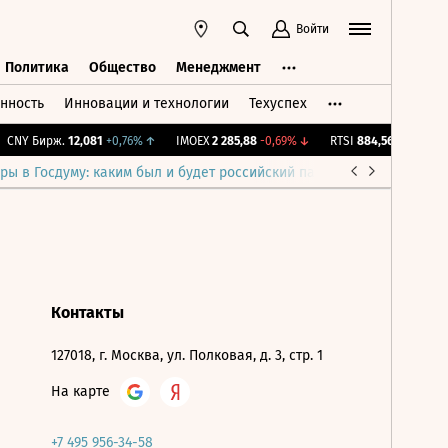
Войти
Политика
Общество
Менеджмент
нность
Инновации и технологии
Техуспех
ть
Политика
Общество
Менеджмент
CNY Бирж.
12,081
+0,76%
↑
IMOEX
2 285,88
-0,69%
↓
RTSI
884,56
-1,27%
↓
ры в Госдуму: каким был и будет российский парламент
Война н
Контакты
127018, г. Москва, ул. Полковая, д. 3, стр. 1
На карте
+7 495 956-34-58