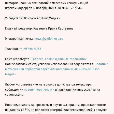
информационных технологий и массовых коммуникаций
(Роскомнадзор) от 27 ноября 2020 г. ЭЛ № ФС 77-79546
Учредитель: АО «Бизнес Ньюс Медиа»
Главный редактор: Казьмина Ирина Сергеевна
Электронная почта:
news@vedomosti.ru
Телефон:
+7 495 956-34-58
Сайт использует
IP адреса, cookie и данные геолокации
Пользователей сайта, условия использования содержатся в
Политике
в отношении обработки персональных данных АО «Бизнес Ньюс
Медиа»
Любое использование материалов допускается только при
соблюдении
правил перепечатки
и при наличии гиперссылки на
vedomosti.ru
Новости, аналитика, прогнозы и другие материалы, представленные
на данном сайте, не являются офертой или рекомендацией к покупке