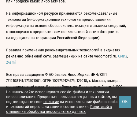
или продаже каких-либо активов.
На информационном ресурсе применяются рекомендательные
технологии (информационные технологии предоставления
информации на основе сбора, систематизации и анализа сведений,
относящихся к предпочтениям пользователей сети «Интернет»,
находящихся на территории Российской Федерации).
Правила применения рекомендательных технологий в виджетах
рекламно-обменной сети, размещенных на сайте vedomosti.ru:
СМИ2
,
24smi
Все права защищены © АО Бизнес Ньюс Медиа, ИНН/КПП
7712108141/771501001, ОГРН 1027739124775, 127018, г. Москва, вн.тер.г.
муниципальный округ Марьина Роща, ул. Полковая, д. 3, стр. 1 1999—
На нашем сайте используются cookie-файлы и технологии
2026
персонализации. Продолжая пользоваться данным сайтом, вы
ОК
подтверждаете свое
согласие
на использование файлов cookie
и технологий персонализации в соответствии с
Политикой в
отношении обработки персональных данных.