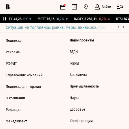
Войти
OKEY
41,28
+1%
↑
MSTT
76,15
+0,2%
↑
IMOEX
2 281,31
-0,2%
↓
RTSI
874
Ситуация на топливном рынке: меры, динамика, прогнозы
Выб
Наши проекты
Подписка
ВЕДЫ
Реклама
Город
РФРИТ
Аналитика
Справочник компаний
Промышленность
Подписка для юр.лиц
Наука
О компании
Здоровье
Редакция
Конференции
Менеджмент